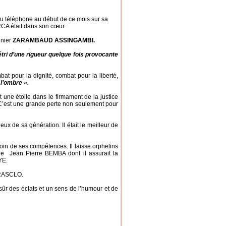
téléphone au début de ce mois sur sa
a RCA était dans son cœur.
nier
ZARAMBAUD ASSINGAMBI.
t pétri d’une rigueur quelque fois provocante
 la dignité, combat pour la liberté,
 l’ombre ».
t une étoile dans le firmament de la justice
. C’est une grande perte non seulement pour
 sa génération. Il était le meilleur de
e ses compétences. Il laisse orphelins
de Jean Pierre BEMBA dont il assurait la
YE.
ZARASCLO.
s éclats et un sens de l’humour et de