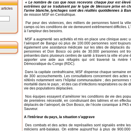
« Le nombre de cas que nous recevons chaque jour est élevé
extrêmes qui se traduisent par le type de blessure prise en ch
articles
l’arme blanche, lynchages sont des réalités quotidiennes à Ban
de mission MSF en Centrafrique.
Par peur des violences, des milliers de personnes fuient la vil
camps où les conditions de vie demeurent extrêmement difficiles. L
à l’ampleur des besoins.
MSF a augmenté ses activités et mis en place une clinique avec un
l’aéroport de Bangui où plus de 100.000 personnes sont toujours
également une assistance médicale sur les sites de déplacés d
personnes et Don Bosco où près de 30.000 personnes ont tro
présentes dans plusieurs centres de santé à travers la ville et un
apporter une aide aux réfugiés qui ont traversé la rivière
Démocratique du Congo (RDC).
Dans la capitale centrafricaine, MSF dispense chaque semaine env
de 300 accouchements. Les consultations concernent des actes vi
référés notamment vers l’hôpital communautaire ; des personnes 
mortalité dans le pays ; et des cas d’infections respiratoires ou de
vie des populations déplacées.
Nos équipes essayent d’améliorer les conditions de vie des popul
de premières nécessité, en construisant des latrines et en effectua
déplacés de l’aéroport, de Don Bosco, de l’école coranique à PK5 e
Sauveur.
A l’intérieur du pays, la situation s’aggrave
Des combats et des actes de représailles sont signalés entre le
miliciens anti-balakas. On estime aujourd’hui à plus de 900.0