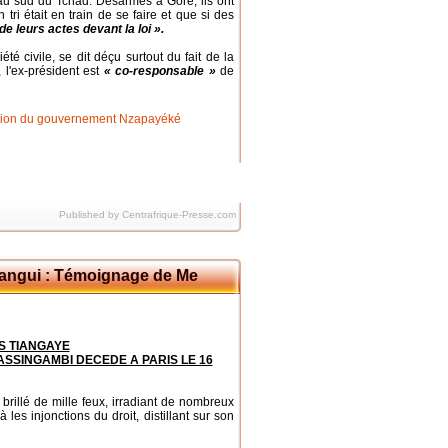
r au sud du Tchad. Désarmés à Goré, ils ont
tri était en train de se faire et que si des
de leurs actes devant la loi ».
été civile, se dit déçu surtout du fait de la
, l'ex-président est
« co-responsable »
de
Published by Centrafrique-Presse.com
Bangui : Témoignage de Me
S TIANGAYE
SSINGAMBI DECEDE A PARIS LE 16
illé de mille
feux, irradiant de nombreux
 les injonctions du droit, distillant sur son