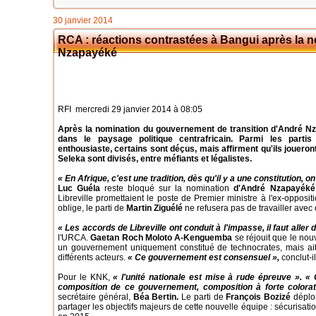
30 janvier 2014
RCA : réactions contrastées à Bangui après la
Nzapayéké
RFI mercredi 29 janvier 2014 à 08:05
Après la nomination du gouvernement de transition d'André Nz
dans le paysage politique centrafricain. Parmi les partis
enthousiaste, certains sont déçus, mais affirment qu'ils joueront 
Seleka sont divisés, entre méfiants et légalistes.
« En Afrique, c'est une tradition, dès qu'il y a une constitution, on 
Luc Guéla
reste bloqué sur la nomination
d'André Nzapayéké
Libreville promettaient le poste de Premier ministre à l'ex-oppos
oblige, le parti de
Martin Ziguélé
ne refusera pas de travailler avec 
« Les accords de Libreville ont conduit à l'impasse, il faut aller d
l'URCA.
Gaetan Roch Moloto A-Kenguemba
se réjouit que le nou
un gouvernement uniquement constitué de technocrates, mais ait
différents acteurs.
« Ce gouvernement est consensuel »,
conclut-il
Pour le KNK,
« l'unité nationale est mise à rude épreuve ». « 
composition de ce gouvernement, composition à forte colorati
secrétaire général,
Béa Bertin.
Le parti de
François Bozizé
déplor
partager les objectifs majeurs de cette nouvelle équipe : sécurisation