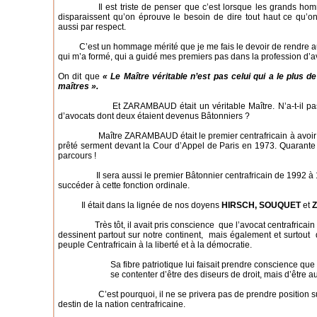
Il est triste de penser que c’est lorsque les grands homme
disparaissent qu’on éprouve le besoin de dire tout haut ce qu’on
aussi par respect.
C’est un hommage mérité que je me fais le devoir de rendre aujou
qui m’a formé, qui a guidé mes premiers pas dans la profession d’av
On dit que
« Le Maître véritable n’est pas celui qui a le plus de
maîtres ».
Et ZARAMBAUD était un véritable Maître. N’a-t-il pas à s
d’avocats dont deux étaient devenus Bâtonniers ?
Maître ZARAMBAUD était le premier centrafricain à avoir porté
prêté serment devant la Cour d’Appel de Paris en 1973. Quarante 
parcours !
Il sera aussi le premier Bâtonnier centrafricain de 1992 à 1994.
succéder à cette fonction ordinale.
Il était dans la lignée de nos doyens
HIRSCH, SOUQUET
et
Très tôt, il avait pris conscience que l’avocat centrafricain d
dessinent partout sur notre continent, mais également et surtout 
peuple Centrafricain à la liberté et à la démocratie.
Sa fibre patriotique lui faisait prendre conscience q
se contenter d’être des diseurs de droit, mais d’être a
C’est pourquoi, il ne se privera pas de prendre position sur t
destin de la nation centrafricaine.