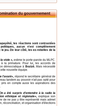
 nomination du gouvernement
apayéké, les réactions sont contrastées
 politiques, aucun n'est complètement
le jeu. De leur côté, les ex-rebelles de la
la viole »,
estime le porte-parole du MLPC.
à la primature. Pour lui, les accords de
ition démocratique à
Bozizé.
Mais nécessité
cette nouvelle équipe.
e l'avant»,
r
épond le secrétaire général de
veau tandem au pouvoir n'ait pas opté pour
 pris en compte aussi les aspirations des
.
On a été surpris d'entendre à la radio la
on ethnique et régionale»,
explique son
e de ne pas y être représenté mais admet
, réconciliation, et organisation d'élections