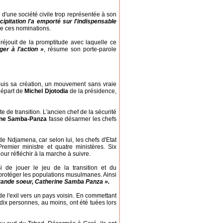
e d'une société civile trop représentée à son
cipitation l'a emporté sur l'indispensable
de ces nominations.
réjouit de la promptitude avec laquelle ce
er à l'action »
, résume son porte-parole
depuis sa création, un mouvement sans vraie
départ de
Michel Djotodia
de la présidence,
te de transition. L'ancien chef de la sécurité
ine Samba-Panza
fasse désarmer les chefs
 de Ndjamena, car selon lui, les chefs d'Etat
remier ministre et quatre ministères. Six
our réfléchir à la marche à suivre.
i de jouer le jeu de la transition et du
protéger les populations musulmanes. Ainsi
 grande soeur, Catherine Samba Panza ».
 de l'exil vers un pays voisin. En commettant
dix personnes, au moins, ont été tuées lors