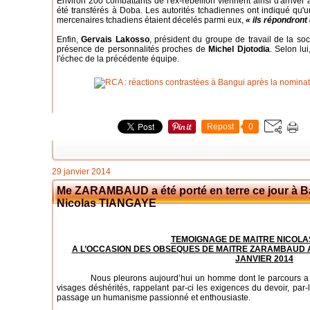
Environ 200 combattants de l'ex-rébellion viennent ainsi d'arrive
été transférés à Doba. Les autorités tchadiennes ont indiqué qu'un 
mercenaires tchadiens étaient décelés parmi eux,
« ils répondront 
Enfin,
Gervais Lakosso
, président du groupe de travail de la soci
présence de personnalités proches de
Michel Djotodia
. Selon lui
l'échec de la précédente équipe.
Repost
0
29 janvier 2014
Me ZARAMBAUD a été porté en terre ce jour à 
Nicolas TIANGAYE
TEMOIGNAGE DE MAITRE NICOLA
A L’OCCASION DES OBSEQUES DE MAITRE ZARAMBAUD A
JANVIER 2014
Nous pleurons aujourd’hui un homme dont le parcours a br
visages déshérités, rappelant par-ci les exigences du devoir, par-là
passage un humanisme passionné et enthousiaste.