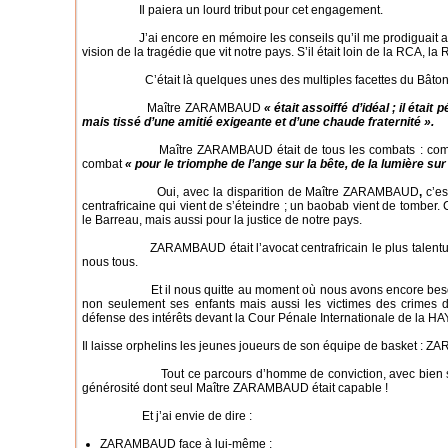
Il paiera un lourd tribut pour cet engagement.
J’ai encore en mémoire les conseils qu’il me prodiguait au 
vision de la tragédie que vit notre pays. S’il était loin de la RCA, l
C’était là quelques unes des multiples facettes du Bâton
Maître ZARAMBAUD
« était assoiffé d’idéal ; il étai
mais tissé d’une amitié exigeante et d’une chaude fraternité ».
Maître ZARAMBAUD était de tous les combats : combat pour
combat
« pour le triomphe de l’ange sur la bête, de la lumière sur
Oui, avec la disparition de Maître ZARAMBAUD
,
c’es
centrafricaine qui vient de s’éteindre ; un baobab vient de tomber
le Barreau, mais aussi pour la justice de notre pays.
ZARAMBAUD était l’avocat centrafricain le plus talentueux de
nous tous.
Et il nous quitte au moment où nous avons encore besoin d
non seulement ses enfants mais aussi les victimes des crimes 
défense des intérêts devant la Cour Pénale Internationale de la HA
Il laisse orphelins les jeunes joueurs de son équipe de basket : 
Tout ce parcours d’homme de conviction, avec bien sûr de
générosité dont seul Maître ZARAMBAUD était capable !
Et j’ai envie de dire :
ZARAMBAUD face à lui-même ;