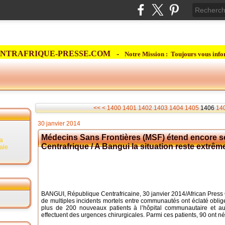
NTRAFRIQUE-PRESSE.COM -
Notre Mission : Toujours vous info
<<
<
1400
1401
1402
1403
1404
1405
1406
14
30 janvier 2014
Médecins Sans Frontières (MSF) étend encore se
la
Centrafrique / A Bangui la situation reste extrê
rale
BANGUI, République Centrafricaine, 30 janvier 2014/African Press
de multiples incidents mortels entre communautés ont éclaté obli
plus de 200 nouveaux patients à l’hôpital communautaire et a
effectuent des urgences chirurgicales. Parmi ces patients, 90 ont néc