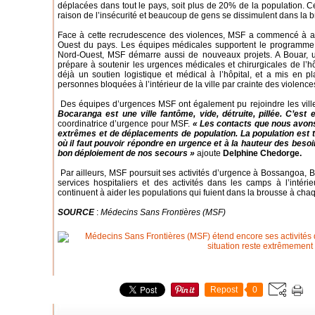
déplacées dans tout le pays, soit plus de 20% de la population. C
raison de l’insécurité et beaucoup de gens se dissimulent dans la 
Face à cette recrudescence des violences, MSF a commencé à app
Ouest du pays. Les équipes médicales supportent le programme de
Nord-Ouest, MSF démarre aussi de nouveaux projets. A Bouar, un
prépare à soutenir les urgences médicales et chirurgicales de l’
déjà un soutien logistique et médical à l’hôpital, et a mis en p
personnes bloquées à l’intérieur de la ville par crainte des violen
Des équipes d’urgences MSF ont également pu rejoindre les vil
Bocaranga est une ville fantôme, vide, détruite, pillée. C’est 
coordinatrice d’urgence pour MSF.
« Les contacts que nous avons
extrêmes et de déplacements de population. La population est
où il faut pouvoir répondre en urgence et à la hauteur des besoin
bon déploiement de nos secours »
ajoute
Delphine Chedorge.
Par ailleurs, MSF poursuit ses activités d’urgence à Bossangoa, 
services hospitaliers et des activités dans les camps à l’intéri
continuent à aider les populations qui fuient dans la brousse à ch
SOURCE
:
Médecins Sans Frontières (MSF)
Repost
0