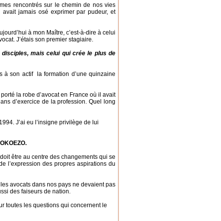
s rencontrés sur le chemin de nos vies
 avait jamais osé exprimer par pudeur, et
rd’hui à mon Maître, c’est-à-dire à celui
ocat. J’étais son premier stagiaire.
 disciples, mais celui qui crée le plus de
on actif la formation d’une quinzaine
 la robe d’avocat en France où il avait
ans d’exercice de la profession. Quel long
 J’ai eu l’insigne privilège de lui
ZOKOEZO.
oit être au centre des changements qui se
de l’expression des propres aspirations du
ue les avocats dans nos pays ne devaient pas
ussi des faiseurs de nation.
outes les questions qui concernent le