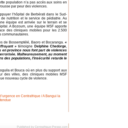
ette population n’a pas accès aux soins en
brousse par peur des violences.
uyer l’hôpital de Berbérati dans le Sud-
 nutrition et le service de pédiatrie. Au
e équipe est arrivée sur le terrain et se
hôpital. A Bozoum, une équipe MSF apporte
lace des cliniques mobiles pour les 2.500
ces communautaires.
les de Bossemptélé, Baoro et Bocaranga.
«
effrayant »
témoigne
Delphine Chedorge
,
 en province nous font part de violences
 terrorisée. Malheureusement, au moment
s des populations, l’insécurité retarde le
Boguila et Bouca où en plus du support aux
eur des villes, des cliniques mobiles MSF
aque nouveau cycle de violence.
Published by Centrafrique-Presse.com