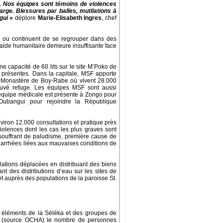
. Nos équipes sont témoins de violences
arge. Blessures par balles, mutilations à
gui »
déplore
Marie-Elisabeth Ingres
, chef
le ou continuent de se regrouper dans des
’aide humanitaire demeure insuffisante face
e capacité de 60 lits sur le site M’Poko de
 présentes. Dans la capitale, MSF apporte
u Monastère de Boy-Rabe où vivent 28.000
uvé refuge. Les équipes MSF sont aussi
e équipe médicale est présente à Zongo pour
 Oubangui pour rejoindre la République
iron 12.000 consultations et pratique près
olences dont les cas les plus graves sont
souffrant de paludisme, première cause de
 diarrhées liées aux mauvaises conditions de
ations déplacées en distribuant des biens
nt des distributions d’eau sur les sites de
t auprès des populations de la paroisse St.
s éléments de la Séléka et des groupes de
00 (source OCHA) le nombre de personnes