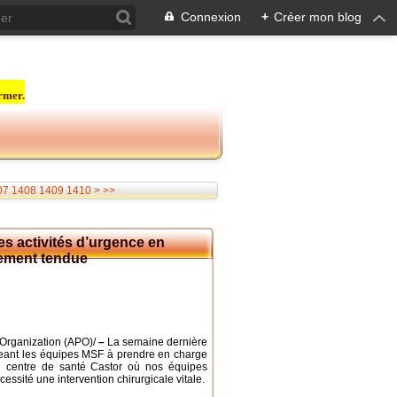
Connexion
+
Créer mon blog
rmer.
1420
1430
1440
1450
1460
1470
1480
1490
1500
1600
1700
1800
1900
2000
2100
2200
2300
2400
2500
07
1408
1409
1410
>
>>
s activités d’urgence en
mement tendue
 Organization (APO)/
–
La semaine dernière
geant les équipes MSF à prendre en charge
u centre de santé Castor où nos équipes
essité une intervention chirurgicale vitale.