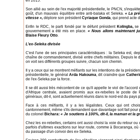
en 2015.
Son allié au sein de l'ex majorité présidentielle, le PNCN, s'inquièt
goût, d'un mauvais équilibre entre anti-balaka et Seleka.
« La pré
vitesse »,
déplore son président
Cyriaque Gonda
, qui prend acte 
Enfin le RDC, le parti fondé par le défunt président
Kolingba,
se 
gouvernement a été mis en place.
« Nous allons maintenant jug
Blaise Fleury Otto
.
L'ex-Seleka divisée
C'est l'une de ses principales caractéristiques : la Seleka est, 
chaîne de commandement, divisé entre chefs militaires. Depuis le 
on voit ses différents groupes suivre, chacun son chemin.
Il y a ceux qui se montrent méfiants sur les intentions de la présiden
présidentielle, le général
Arda Hakouma
, dit craindre que
Cather
de l'ex-Seleka par la force.
Il se dit aussi très mécontent de ce qu'il appelle le viol de l'accord
d'Afrique centrale, avaient promis aux ex-rebelles le poste de P
généraux, dit-il, sont actuellement réunis dans le nord-est du pays p
Face à ces méfiants, il y a les légalistes. Ceux qui ont chois
cantonnement, même s'ils demandent que davantage soit fait pour 
du colonel
Bichara:
« Je soutiens à 100%, dit-il, la maman et la
Chez les ex-rebelles, certains ont aussi choisi la voie du retour ou
parfois d'ultimes exactions sur leur route, comme à Bocaranga, où 
du passage d'un convoi des ex-Seleka.