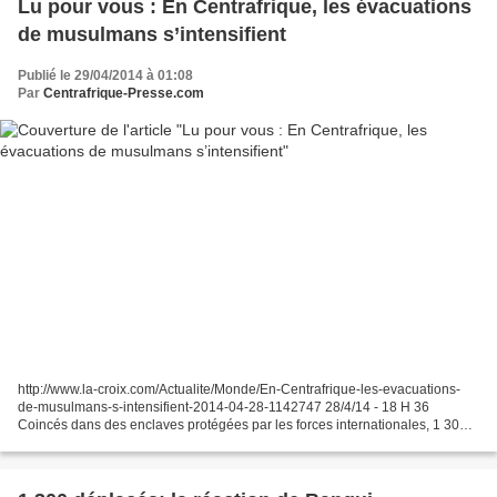
Lu pour vous : En Centrafrique, les évacuations
de musulmans s’intensifient
Publié le 29/04/2014 à 01:08
Par
Centrafrique-Presse.com
http://www.la-croix.com/Actualite/Monde/En-Centrafrique-les-evacuations-
de-musulmans-s-intensifient-2014-04-28-1142747 28/4/14 - 18 H 36
Coincés dans des enclaves protégées par les forces internationales, 1 300
musulmans ont quitté la capitale centrafricaine...