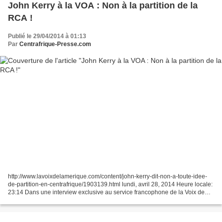
John Kerry à la VOA : Non à la partition de la
RCA !
Publié le 29/04/2014 à 01:13
Par
Centrafrique-Presse.com
http://www.lavoixdelamerique.com/content/john-kerry-dit-non-a-toute-idee-
de-partition-en-centrafrique/1903139.html lundi, avril 28, 2014 Heure locale:
23:14 Dans une interview exclusive au service francophone de la Voix de
l'Amérique, le secrétaire d'Etat...