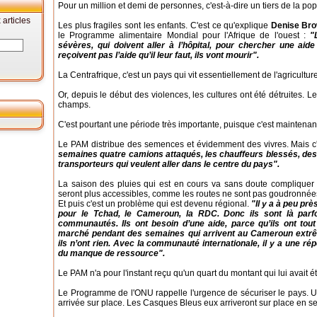
Pour un million et demi de personnes, c'est-à-dire un tiers de la popul
articles
Les plus fragiles sont les enfants. C'est ce qu'explique
Denise Bro
le Programme alimentaire Mondial pour l'Afrique de l'ouest :
"
sévères, qui doivent aller à l’hôpital, pour chercher une aide 
reçoivent pas l’aide qu’il leur faut, ils vont mourir".
La Centrafrique, c'est un pays qui vit essentiellement de l'agriculture
Or, depuis le début des violences, les cultures ont été détruites. Les
champs.
C'est pourtant une période très importante, puisque c'est maintenant 
Le PAM distribue des semences et évidemment des vivres. Mais c'
semaines quatre camions attaqués, les chauffeurs blessés, des 
transporteurs qui veulent aller dans le centre du pays".
La saison des pluies qui est en cours va sans doute compliquer 
seront plus accessibles, comme les routes ne sont pas goudronnée
Et puis c'est un problème qui est devenu régional.
"Il y a à peu pr
pour le Tchad, le Cameroun, la RDC. Donc ils sont là par
communautés. Ils ont besoin d’une aide, parce qu’ils ont tout 
marché pendant des semaines qui arrivent au Cameroun extrêm
ils n’ont rien. Avec la communauté internationale, il y a une ré
du manque de ressource".
Le PAM n'a pour l'instant reçu qu'un quart du montant qui lui avait été
Le Programme de l'ONU rappelle l'urgence de sécuriser le pays. Un
arrivée sur place. Les Casques Bleus eux arriveront sur place en 