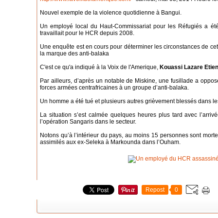
Nouvel exemple de la violence quotidienne à Bangui.
Un employé local du Haut-Commissariat pour les Réfugiés a été 
travaillait pour le HCR depuis 2008.
Une enquête est en cours pour déterminer les circonstances de cet
la marque des anti-balaka
C'est ce qu'a indiqué à la Voix de l'Amerique,
Kouassi Lazare Etie
Par ailleurs, d’après un notable de Miskine, une fusillade a oppo
forces armées centrafricaines à un groupe d’anti-balaka.
Un homme a été tué et plusieurs autres grièvement blessés dans les 
La situation s’est calmée quelques heures plus tard avec l’arrivé
l’opération Sangaris dans le secteur.
Notons qu’à l’intérieur du pays, au moins 15 personnes sont mor
assimilés aux ex-Seleka à Markounda dans l’Ouham.
Repost
0