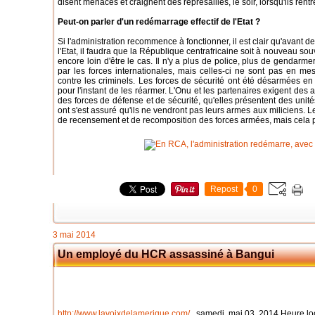
disent menacés et craignent des représailles, le soir, lorsqu'ils rentr
Peut-on parler d'un redémarrage effectif de l'Etat ?
Si l'administration recommence à fonctionner, il est clair qu'avant d
l'Etat, il faudra que la République centrafricaine soit à nouveau souv
encore loin d'être le cas. Il n'y a plus de police, plus de gendarme
par les forces internationales, mais celles-ci ne sont pas en me
contre les criminels. Les forces de sécurité ont été désarmées en v
pour l'instant de les réarmer. L'Onu et les partenaires exigent des 
des forces de défense et de sécurité, qu'elles présentent des un
ont s'est assuré qu'ils ne vendront pas leurs armes aux miliciens. 
de recensement et de recomposition des forces armées, mais cela 
Repost
0
3 mai 2014
Un employé du HCR assassiné à Bangui
http://www.lavoixdelamerique.com/
samedi, mai 03, 2014 Heure loc