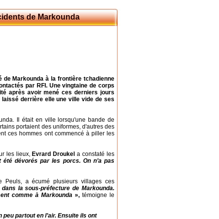
ncidents de Markounda
ité de Markounda à la frontière tchadienne
contactés par RFI. Une vingtaine de corps
lité après avoir mené ces derniers jours
 laissé derrière elle une ville vide de ses
nda. Il était en ville lorsqu'une bande de
rtains portaient des uniformes, d'autres des
ement ces hommes ont commencé à piller les
ur les lieux,
Evrard Droukel
a constaté les
 été dévorés par les porcs. On n’a pas
e Peuls, a écumé plusieurs villages ces
 dans la sous-préfecture de Markounda.
idement comme à Markounda
»,
témoigne le
 peu partout en l’air. Ensuite ils ont