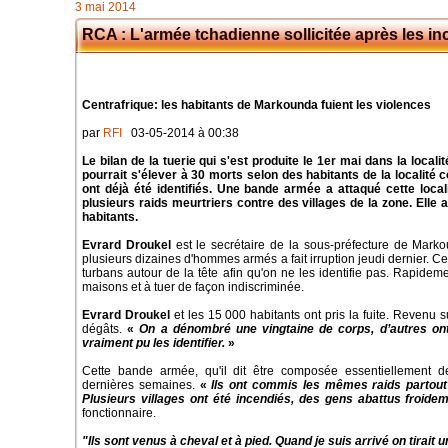
3 mai 2014
RCA : L'armée tchadienne sollicitée après les i
Centrafrique: les habitants de Markounda fuient les violences
par
RFI
03-05-2014 à 00:38
Le bilan de la tuerie qui s'est produite le 1er mai dans la local
pourrait s'élever à 30 morts selon des habitants de la localité 
ont déjà été identifiés. Une bande armée a attaqué cette loca
plusieurs raids meurtriers contre des villages de la zone. Elle a
habitants.
Evrard Droukel
est le secrétaire de la sous-préfecture de Markou
plusieurs dizaines d'hommes armés a fait irruption jeudi dernier. Ce
turbans autour de la tête afin qu'on ne les identifie pas. Rapid
maisons et à tuer de façon indiscriminée.
Evrard Droukel
et les 15 000 habitants ont pris la fuite. Revenu s
dégâts.
«
On a dénombré une vingtaine de corps, d’autres ont
vraiment pu les identifier.
»
Cette bande armée, qu'il dit être composée essentiellement d
dernières semaines.
«
Ils ont commis les mêmes raids partout
Plusieurs villages ont été incendiés, des gens abattus fro
fonctionnaire.
"Ils sont venus à cheval et à pied. Quand je suis arrivé on tirait un