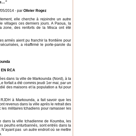
ns…"
/05/2014 - par
Olivier Rogez
stement, elle cherche à rejoindre un autre
e villages ces derniers jours. A Paoua, la
la zone, des renforts de la Misca ont été
armés aient pu franchir la frontière pour
 sécurisées, a réaffirmé le porte-parole du
kounda
 EN RCA
ées dans la ville de Markounda (Nord), à la
 forfait a été commis jeudi 1er mai, par un
ié des maisons et la population a fui pour
e RJDH à Markounda, a fait savoir que les
ont revenus dans la ville après le retrait des
 les militaires tchadiens pour ramasser les
 dans la ville tchadienne de Koumba, les
es peulhs enturbannés, sont entrés dans la
on. N’ayant pas un autre endroit où se mettre
a.