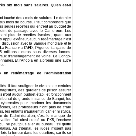
rès six mois sans salaires. Qu’en est-il
ont touché deux mois de salaires. Le dernier
deux mois de bourse. Il faut comprendre que
Les seules recettes qui entrent au budget de
 point de passage avec le Cameroun. Les
sent plus de recettes fiscales ; quant aux
ans appui extérieur, aucun redémarrage n'est
n discussion avec la Banque mondiale et le
 La France via l'AFD, l’Agence française de
 millions d'euros sous diverses formes.
vaux d'aménagement de voirie. Le Congo-
onnaires. Et l'Angola en a promis une autre
nce.
s un redémarrage de l’administration
s. Il faut souligner le civisme de certains
 magistrats, des gardiens de prison assurer
 n'ont aucun budget établi et fonctionnent
ribunal de grande instance de Bangui, les
es cybercafés pour imprimer les documents
coles, les professeurs n'ont plus de craie
es, les enfants n'auraient ni cahier ni stylos.
 de l'administration, c'est le manque de
ailler. J'ai ainsi croisé au PK5, l'enclave
 ne peut plus aller au bureau : s'il quitte
balakas. Au tribunal, les juges n'osent pas
s la terreur dans les quartiers, car ils se