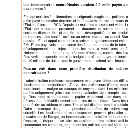
Les fonctionnaires centrafricains auraient été enfin payés ap
exactement ?
En sept mois les fonctionnaires, enseignants, magistrats, policiers 
a été payé la semaine dernière et les étudiants ont reçu en mars 
l'Etat est à terre en RCA. Depuis six mois, les caisses sont vides. 
l'Etat sont celles que procurent les douanes, et notamment le
secteurs diamantifère et aurifère sont désorganisés et ne produi
entreprises, elles sont à l'arrêt ou au mieux tournent au ralenti. S
possible. Et cet appui commence à arriver. Le gouvernement est e
FMI. Et les pays voisins ont versé des fonds ou promis de le faire.
développement, doit injecter dans les mois à venir près de 25
Notamment dans des projets créateurs d'emplois, comme des tra
Brazzaville a apporté une aide budgétaire afin de payer les foncti
de 10 millions de dollars que le gouvernement attend avec impatie
Peut-on voir dans cette première distribution de salaire
centrafricaine ?
L'administration redémarre doucement mais avec d'énormes difficulté
fonctionnaires centrafricains. J'ai vu des professeurs d'école, des
leurs fonctions malgré un manque de moyens criant. Les ministères
parfois uniquement grâce aux bonnes volontés. Un exemple : au t
greffiers n'ont ni ordinateurs ni papier et doivent aller dans l
nécessaires à l'établissement des actes de procédure. Dans les é
pour écrire au tableau et, sans l'Unicef qui distribue des kits scolair
Outre le manque d'argent, le principal problème du redémarrage
sécurité. Les fonctionnaires musulmans ne peuvent plus aller trav
musulmane de Bangui, un fonctionnaire du ministère du tourisme qui
l'enclave, il risque de se faire assassiner par les milices anti-
condamner les criminels, notamment les anti-balakas qui sème parfoi