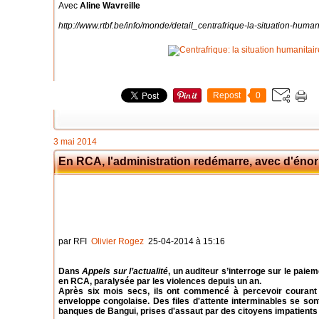
Avec
Aline Wavreille
http://www.rtbf.be/info/monde/detail_centrafrique-la-situation-huma
Repost
0
3 mai 2014
En RCA, l'administration redémarre, avec d'énor
par RFI
Olivier Rogez
25-04-2014 à 15:16
Dans
Appels sur l’actualité
, un auditeur s’interroge sur le paie
en RCA, paralysée par les violences depuis un an.
Après six mois secs, ils ont commencé à percevoir courant
enveloppe congolaise. Des files d'attente interminables se son
banques de Bangui, prises d'assaut par des citoyens impatients 