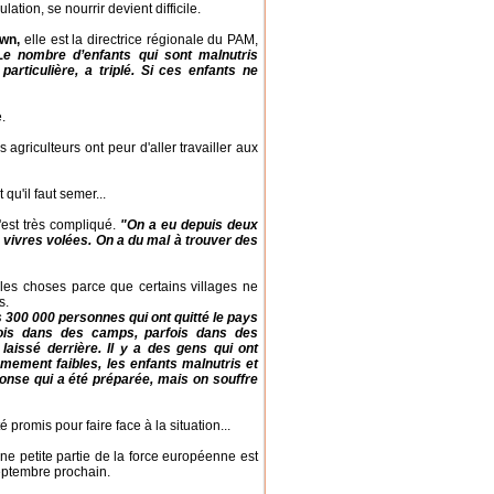
ation, se nourrir devient difficile.
wn,
elle est la directrice régionale du PAM,
Le nombre d’enfants qui sont malnutris
particulière, a triplé. Si ces enfants ne
.
 agriculteurs ont peur d'aller travailler aux
qu'il faut semer...
est très compliqué.
"On a eu depuis deux
vivres volées. On a du mal à trouver des
les choses parce que certains villages ne
s.
ès 300 000 personnes qui ont quitté le pays
fois dans des camps, parfois dans des
laissé derrière. Il y a des gens qui ont
ement faibles, les enfants malnutris et
ponse qui a été préparée, mais on souffre
 promis pour faire face à la situation...
e petite partie de la force européenne est
septembre prochain.