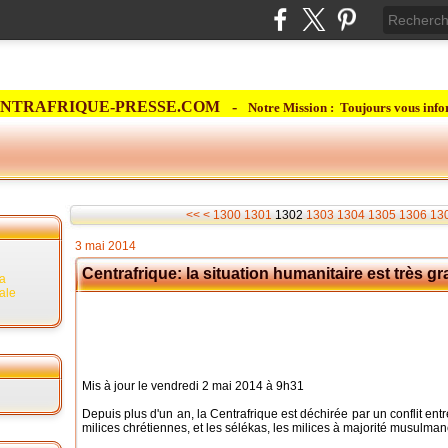
NTRAFRIQUE-PRESSE.COM -
Notre Mission : Toujours vous info
<<
<
1300
1301
1302
1303
1304
1305
1306
13
3 mai 2014
Centrafrique: la situation humanitaire est très g
la
rale
Mis à jour le vendredi 2 mai 2014 à 9h31
Depuis plus d'un an, la Centrafrique est déchirée par un conflit en
milices chrétiennes, et les sélékas, les milices à majorité musulma