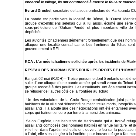
encerclé le village, ils ont commencé à mettre le feu aux maiso
Evrard Droukel
, secrétaire de la sous-préfecture de Markounda 02
La bande est partie vers la localité de Bémal, à l'Ouest. Manife
groupe d'ex-miliciens selekas qui a, lui aussi, écumé une série d
sous-préfecture de l'Ouham-Pendé, et plus importante ville de 
dépêchés.
Les autorités tchadiennes démentent formellement que des hommes 
attaquer une localité centrafricaine. Les frontières du Tchad sont
gouvernement à RFI.
RCA : L'armée tchadienne sollicitée après les incidents de Mar
RÉSEAU DES JOURNALISTES POUR LES DROITS DE L'HOMME
Bangui, 02 mai (RJDH) – Treize personne dont 5 enfants ont été tu
suite d’une attaque d’une bande armée qui serait venue du Tchad. Le
groupe associé à des peulhs. Les assaillants ont également incend
se réfugier de l’autres côté de la frontière au Tchad.
Un des volontaires de la Croix Rouge centrafricaine joint par l
habitants de la ville ont dénombré ce matin treize morts, lorsqu’ils s
assaillants. Il a ajouté que des négociations ont été entamées avec
corps qui traînent encore par terre à la merci des animaux.
Selon Eugénie, une habitante de Markounda qui a trouvé refuge
assaillants composés des hommes habillés en tenue militaire et d
ville hier dans l’après-midi et ils ont ouvert le feu sur la populati
à l’abri, elle s’est dirigée à la frontière pour trouver refuge à Koumb