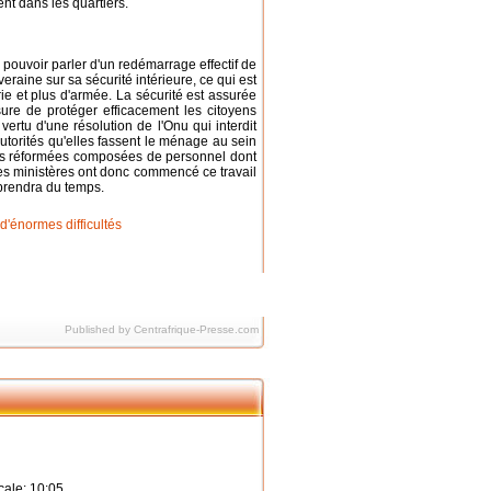
ent dans les quartiers.
e pouvoir parler d'un redémarrage effectif de
eraine sur sa sécurité intérieure, ce qui est
rie et plus d'armée. La sécurité est assurée
sure de protéger efficacement les citoyens
ertu d'une résolution de l'Onu qui interdit
autorités qu'elles fassent le ménage au sein
ités réformées composées de personnel dont
Les ministères ont donc commencé ce travail
prendra du temps.
Published by Centrafrique-Presse.com
ale: 10:05