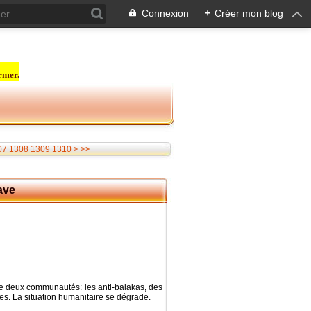
Connexion
+
Créer mon blog
rmer.
1320
1330
1340
1350
1360
1370
1380
1390
1400
1500
1600
1700
1800
1900
2000
2100
2200
2300
2400
2500
07
1308
1309
1310
>
>>
rave
tre deux communautés: les anti-balakas, des
nes. La situation humanitaire se dégrade.