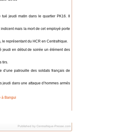
tué jeudi matin dans le quartier PK16. Il
 indicent mais la mort de cet employé porte
n
, le représentant du HCR en Centrafrique.
sé jeudi en début de soirée un élément des
tirs.
e d’une patrouille des soldats français de
tes jeudi dans une attaque d’hommes armés
Published by Centrafrique-Presse.com