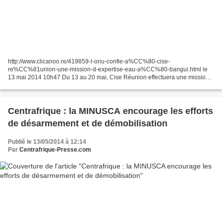
http://www.clicanoo.re/419859-l-onu-confie-a%CC%80-cise-
re%CC%81union-une-mission-d-expertise-eau-a%CC%80-bangui.html le
13 mai 2014 10h47 Du 13 au 20 mai, Cise Réunion effectuera une mission
d’expertise pour sécuriser l’alimentation en eau du camp...
Centrafrique : la MINUSCA encourage les efforts
de désarmement et de démobilisation
Publié le 13/05/2014 à 12:14
Par
Centrafrique-Presse.com