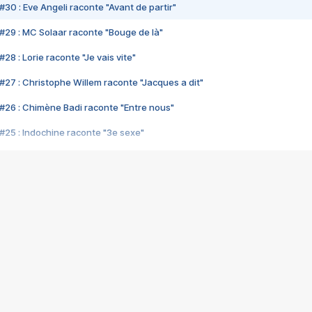
#30 : Eve Angeli raconte "Avant de partir"
#29 : MC Solaar raconte "Bouge de là"
28 : Lorie raconte "Je vais vite"
#27 : Christophe Willem raconte "Jacques a dit"
#26 : Chimène Badi raconte "Entre nous"
#25 : Indochine raconte "3e sexe"
#24 : Zaho raconte "C'est chelou"
#23 : Patrick Bruel raconte "Au café des délices"
#22 : Kyo raconte "Le chemin"
#21 : Nolwenn Leroy raconte "Cassé"
#20 : Patrick Hernandez raconte "Born to be alive"
#19 : Lorie raconte "Près de moi"
#18 : Michael Jones raconte "A nos actes manqués" (avec Jean-Jacque