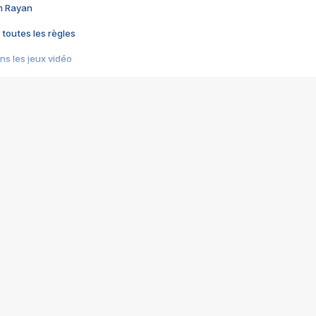
im Rayan
 toutes les règles
s les jeux vidéo
us choquant de Rockstar ? - Le scandale BULLY
e plus moche de Steam
du RÊVE tourne au CAUCHEMAR
pendant 8 heures
it… à tort
umiliés par un jeu vidéo
ire - Final Fantasy 8
ti un empire - Age of Empires
story DOFUS
tard, il crée l'un des pires jeux de tous les temps, MindsEye.