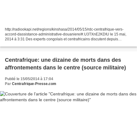
http://radiookapi.net/regions/kinshasa/2014/05/15/rdc-centrafrique-vers-
accord-dassistance-administrative-douaniere/#.U3TXnE2KDIU le 15 mai,
2014 à 3:31 Des experts congolais et centrafricains discutent depuis
mercredi 14 mai pour mettre au point un accord...
Centrafrique: une dizaine de morts dans des
affrontements dans le centre (source militaire)
Publié le 15/05/2014 à 17:04
Par
Centrafrique-Presse.com