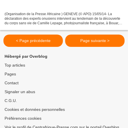
(Organisation de la Presse Africaine ) GENEVE (© APO) 15/05/14- La
déclaration des experts onusiens intervient au lendemain de la découverte
du corps sans vie de Camille Lepage, photojournaliste française, à Bouar,
dans l’ouest du pays. L’Experte indépendante...
< Page précédente
Page suivante >
Hébergé par Overblog
Top articles
Pages
Contact
Signaler un abus
C.G.U.
Cookies et données personnelles
Préférences cookies
Voir le profil de Centrafrique-Presse.com sur le portail Overblog