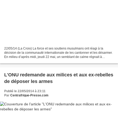
22/05/14 (La Croix) La force et ses soutiens musulmans ont réagi à la
décision de la communauté internationale de les cantonner et les désarmer.
En milieu d’après midi, jeudi 22 mai, un semblant de calme régnait à
Bambari, ville du centre-est de la Centrafrique,...
L'ONU redemande aux milices et aux ex-rebelles
de déposer les armes
Publié le 22/05/2014 à 23:11
Par
Centrafrique-Presse.com