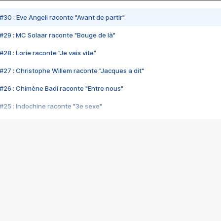
#30 : Eve Angeli raconte "Avant de partir"
#29 : MC Solaar raconte "Bouge de là"
28 : Lorie raconte "Je vais vite"
#27 : Christophe Willem raconte "Jacques a dit"
#26 : Chimène Badi raconte "Entre nous"
#25 : Indochine raconte "3e sexe"
#24 : Zaho raconte "C'est chelou"
#23 : Patrick Bruel raconte "Au café des délices"
#22 : Kyo raconte "Le chemin"
#21 : Nolwenn Leroy raconte "Cassé"
#20 : Patrick Hernandez raconte "Born to be alive"
#19 : Lorie raconte "Près de moi"