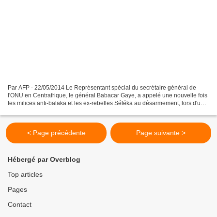
Par AFP - 22/05/2014 Le Représentant spécial du secrétaire général de
l'ONU en Centrafrique, le général Babacar Gaye, a appelé une nouvelle fois
les milices anti-balaka et les ex-rebelles Séléka au désarmement, lors d'une
conférence de presse jeudi à...
< Page précédente
Page suivante >
Hébergé par Overblog
Top articles
Pages
Contact