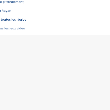
e (littéralement)
im Rayan
 toutes les règles
s les jeux vidéo
us choquant de Rockstar ? - Le scandale BULLY
e plus moche de Steam
du RÊVE tourne au CAUCHEMAR
pendant 8 heures
it… à tort
umiliés par un jeu vidéo
ire - Final Fantasy 8
ti un empire - Age of Empires
story DOFUS