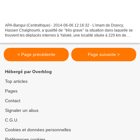
APA-Bangui (Centrafrique) - 2014-06-06 12:16:32 - L’imam de Drancy,
Hassen Chalghoumi, a qualifié de ‘’très grave’’ la situation dans laquelle se
trouvent les déplacés internes à Yaloké, une localité située à 220 km de
Bangui où le guide religieux qui...
< Page précédente
Page suivante >
Hébergé par Overblog
Top articles
Pages
Contact
Signaler un abus
C.G.U.
Cookies et données personnelles
Préférences cookies