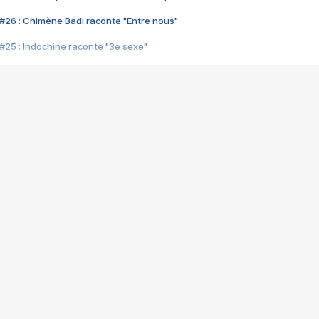
#26 : Chimène Badi raconte "Entre nous"
#25 : Indochine raconte "3e sexe"
#24 : Zaho raconte "C'est chelou"
#23 : Patrick Bruel raconte "Au café des délices"
#22 : Kyo raconte "Le chemin"
#21 : Nolwenn Leroy raconte "Cassé"
#20 : Patrick Hernandez raconte "Born to be alive"
#19 : Lorie raconte "Près de moi"
#18 : Michael Jones raconte "A nos actes manqués" (avec Jean-Jacque
#17 : Khaled raconte "Aïcha"
#16 : Corneille raconte "Parce qu'on vient de loin"
#15 : Indochine raconte "L'aventurier"