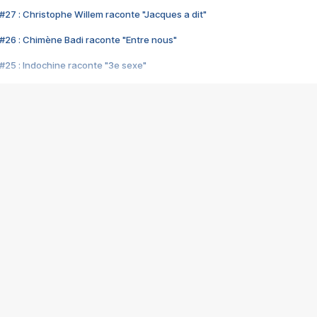
#27 : Christophe Willem raconte "Jacques a dit"
#26 : Chimène Badi raconte "Entre nous"
#25 : Indochine raconte "3e sexe"
#24 : Zaho raconte "C'est chelou"
#23 : Patrick Bruel raconte "Au café des délices"
#22 : Kyo raconte "Le chemin"
#21 : Nolwenn Leroy raconte "Cassé"
#20 : Patrick Hernandez raconte "Born to be alive"
#19 : Lorie raconte "Près de moi"
#18 : Michael Jones raconte "A nos actes manqués" (avec Jean-Jacque
#17 : Khaled raconte "Aïcha"
#16 : Corneille raconte "Parce qu'on vient de loin"