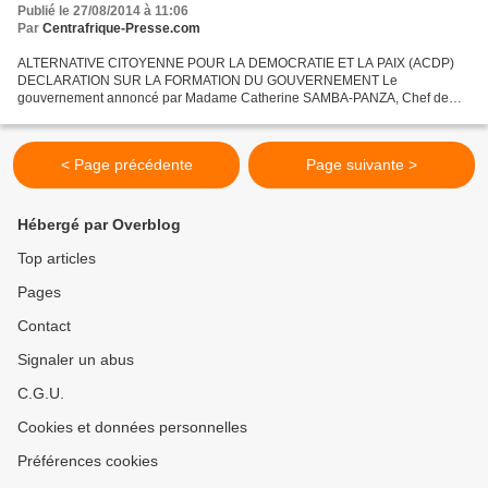
Publié le 27/08/2014 à 11:06
Par
Centrafrique-Presse.com
ALTERNATIVE CITOYENNE POUR LA DEMOCRATIE ET LA PAIX (ACDP)
DECLARATION SUR LA FORMATION DU GOUVERNEMENT Le
gouvernement annoncé par Madame Catherine SAMBA-PANZA, Chef de
l’Etat de transition est enfin formé près de deux semaines après la
désignation de...
< Page précédente
Page suivante >
Hébergé par Overblog
Top articles
Pages
Contact
Signaler un abus
C.G.U.
Cookies et données personnelles
Préférences cookies