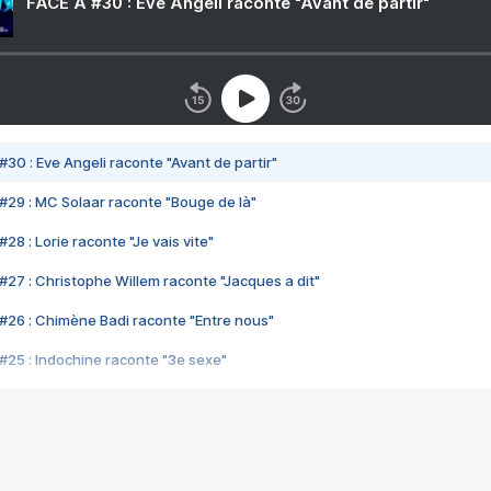
FACE A #30 : Eve Angeli raconte "Avant de partir"
#30 : Eve Angeli raconte "Avant de partir"
#29 : MC Solaar raconte "Bouge de là"
28 : Lorie raconte "Je vais vite"
#27 : Christophe Willem raconte "Jacques a dit"
#26 : Chimène Badi raconte "Entre nous"
#25 : Indochine raconte "3e sexe"
#24 : Zaho raconte "C'est chelou"
#23 : Patrick Bruel raconte "Au café des délices"
#22 : Kyo raconte "Le chemin"