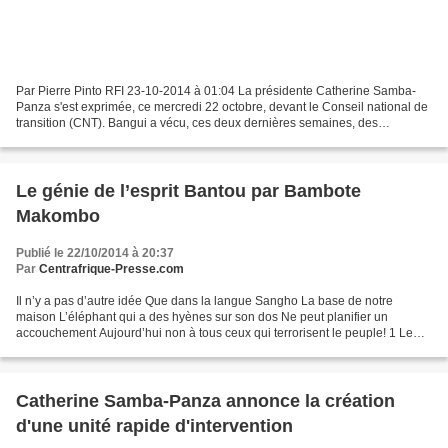
Par Pierre Pinto RFI 23-10-2014 à 01:04 La présidente Catherine Samba-
Panza s'est exprimée, ce mercredi 22 octobre, devant le Conseil national de
transition (CNT). Bangui a vécu, ces deux dernières semaines, des
violences ayant provoqué une vingtaine...
Le génie de l’esprit Bantou par Bambote
Makombo
Publié le 22/10/2014 à 20:37
Par
Centrafrique-Presse.com
Il n’y a pas d’autre idée Que dans la langue Sangho La base de notre
maison L’éléphant qui a des hyènes sur son dos Ne peut planifier un
accouchement Aujourd’hui non à tous ceux qui terrorisent le peuple! 1 Le
génie de l’esprit Bantou De la Centrafrique...
Catherine Samba-Panza annonce la création
d'une unité rapide d'intervention