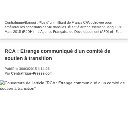
Centrafrique/Bangui : Plus d' un milliard de Francs CFA octroyée pour
améliorer les conditions de vie dans les 3è et 5è arrondissement Bangui, 30
Mars 2015 (RJDH) -- L’Agence Française de Développement (AFD) et l’Etat
Centrafricain vont signer, ce lundi...
RCA : Etrange communiqué d'un comité de
soutien à transition
Publié le 30/03/2015 à 14:26
Par
Centrafrique-Presse.com