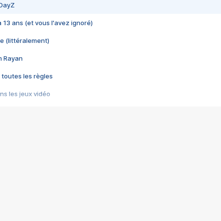
 DayZ
 a 13 ans (et vous l'avez ignoré)
e (littéralement)
im Rayan
 toutes les règles
s les jeux vidéo
us choquant de Rockstar ? - Le scandale BULLY
e plus moche de Steam
du RÊVE tourne au CAUCHEMAR
pendant 8 heures
it… à tort
umiliés par un jeu vidéo
ire - Final Fantasy 8