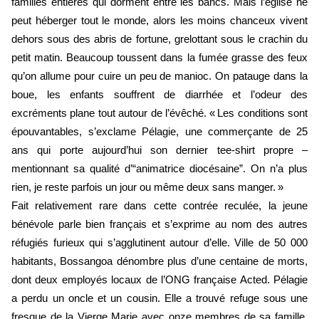
familles entières qui dorment entre les bancs. Mais l’église ne
peut héberger tout le monde, alors les moins chanceux vivent
dehors sous des abris de fortune, grelottant sous le crachin du
petit matin. Beaucoup toussent dans la fumée grasse des feux
qu’on allume pour cuire un peu de manioc. On patauge dans la
boue, les enfants souffrent de diarrhée et l’odeur des
excréments plane tout autour de l’évêché. « Les conditions sont
épouvantables, s’exclame Pélagie, une commerçante de 25
ans qui porte aujourd’hui son dernier tee-shirt propre –
mentionnant sa qualité d’“animatrice diocésaine”. On n’a plus
rien, je reste parfois un jour ou même deux sans manger. »
Fait relativement rare dans cette contrée reculée, la jeune
bénévole parle bien français et s’exprime au nom des autres
réfugiés furieux qui s’agglutinent autour d’elle. Ville de 50 000
habitants, Bossangoa dénombre plus d’une centaine de morts,
dont deux employés locaux de l’ONG française Acted. Pélagie
a perdu un oncle et un cousin. Elle a trouvé refuge sous une
fresque de la Vierge Marie avec onze membres de sa famille,