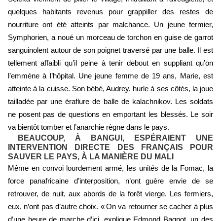
quelques habitants revenus pour grappiller des restes de
nourriture ont été atteints par malchance. Un jeune fermier,
Symphorien, a noué un morceau de torchon en guise de garrot
sanguinolent autour de son poignet traversé par une balle. Il est
tellement affaibli qu’il peine à tenir debout en suppliant qu’on
l’emmène à l’hôpital. Une jeune femme de 19 ans, Marie, est
atteinte à la cuisse. Son bébé, Audrey, hurle à ses côtés, la joue
tailladée par une éraflure de balle de kalachnikov. Les soldats
ne posent pas de questions en emportant les blessés. Le soir
va bientôt tomber et l’anarchie règne dans le pays.
BEAUCOUP, À BANGUI, ESPÉRAIENT UNE
INTERVENTION DIRECTE DES FRANÇAIS POUR
SAUVER LE PAYS, À LA MANIÈRE DU MALI
Même en convoi lourdement armé, les unités de la Fomac, la
force panafricaine d’interposition, n’ont guère envie de se
retrouver, de nuit, aux abords de la forêt vierge. Les fermiers,
eux, n’ont pas d’autre choix. « On va retourner se cacher à plus
d’une heure de marche d’ici, explique Edmond Bagnot, un des