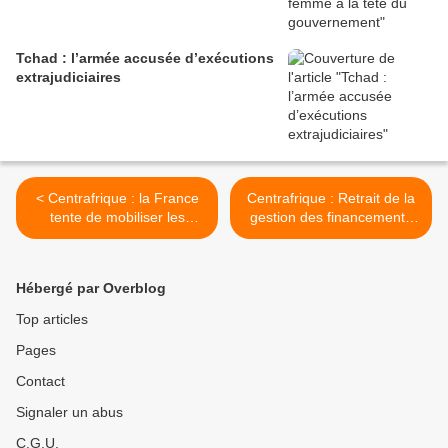
Tchad : l’armée accusée d’exécutions
extrajudiciaires
< Centrafrique : la France
Centrafrique : Retrait de la
tente de mobiliser les
gestion des financements
Nations unies
du Fonds mondial au
Comité de lutte contre le
sida (CNLS) >
Hébergé par Overblog
Top articles
Pages
Contact
Signaler un abus
C.G.U.