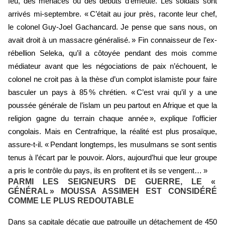
feu, des menaces ou des débuts d’émeute. Les soldats sont
arrivés mi-septembre. « C’était au jour près, raconte leur chef,
le colonel Guy-Joel Gachancard. Je pense que sans nous, on
avait droit à un massacre généralisé. » Fin connaisseur de l’ex-
rébellion Seleka, qu’il a côtoyée pendant des mois comme
médiateur avant que les négociations de paix n’échouent, le
colonel ne croit pas à la thèse d’un complot islamiste pour faire
basculer un pays à 85 % chrétien. « C’est vrai qu’il y a une
poussée générale de l’islam un peu partout en Afrique et que la
religion gagne du terrain chaque année », explique l’officier
congolais. Mais en Centrafrique, la réalité est plus prosaïque,
assure-t-il. « Pendant longtemps, les musulmans se sont sentis
tenus à l’écart par le pouvoir. Alors, aujourd’hui que leur groupe
a pris le contrôle du pays, ils en profitent et ils se vengent… »
PARMI LES SEIGNEURS DE GUERRE, LE «
GÉNÉRAL » MOUSSA ASSIMEH EST CONSIDÉRÉ
COMME LE PLUS REDOUTABLE
Dans sa capitale décatie que patrouille un détachement de 450