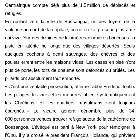
Centrafrique compte déjà plus de 1,5 million de déplacés et
réfugiés.
En roulant vers la ville de Bossangoa, un des foyers de la
violence au nord de la capitale, on ne croise presque plus âme
qui vive. Sur des dizaines de kilomètres d’ornières boueuses, la
piste en latérite ne longe que des villages désertés. Seuls
quelques cochons à demi sauvages, des chèvres et des
poulets errent entre les maisons vides. Les cases en pisé n’ont
plus de porte, les toits de chaume sont défoncés ou brûlés. Les
pillards ont absolument tout emporté.
« C’est une véritable persécution, affirme l’abbé Frédéric Tonfio.
Les pillages, les viols et les meurtres ciblent systématiquement
les Chrétiens. Et les quartiers musulmans sont toujours
épargnés. » Le vicaire général dénombre plus de 34
000 personnes venues trouver refuge autour de la cathédrale de
Bossangoa. L’évêque est parti à New York pour témoigner à
l’Onu. Il y a croisé le président François Hollande, qui prévient