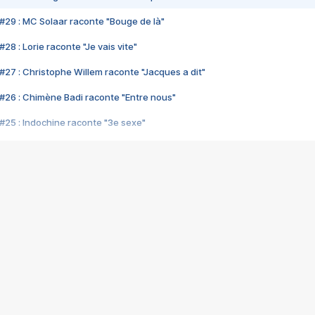
#29 : MC Solaar raconte "Bouge de là"
28 : Lorie raconte "Je vais vite"
#27 : Christophe Willem raconte "Jacques a dit"
#26 : Chimène Badi raconte "Entre nous"
#25 : Indochine raconte "3e sexe"
#24 : Zaho raconte "C'est chelou"
#23 : Patrick Bruel raconte "Au café des délices"
#22 : Kyo raconte "Le chemin"
#21 : Nolwenn Leroy raconte "Cassé"
#20 : Patrick Hernandez raconte "Born to be alive"
#19 : Lorie raconte "Près de moi"
#18 : Michael Jones raconte "A nos actes manqués" (avec Jean-Jacque