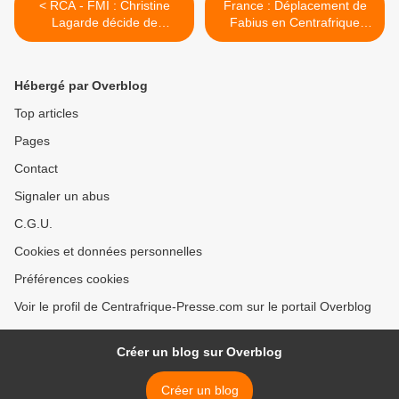
< RCA - FMI : Christine
France : Déplacement de
Lagarde décide de
Fabius en Centrafrique
reconnaître les autorités de
dimanche >
la Transition et de renouer
avec elles
Hébergé par Overblog
Top articles
Pages
Contact
Signaler un abus
C.G.U.
Cookies et données personnelles
Préférences cookies
Voir le profil de Centrafrique-Presse.com sur le portail Overblog
Créer un blog sur Overblog
Créer un blog