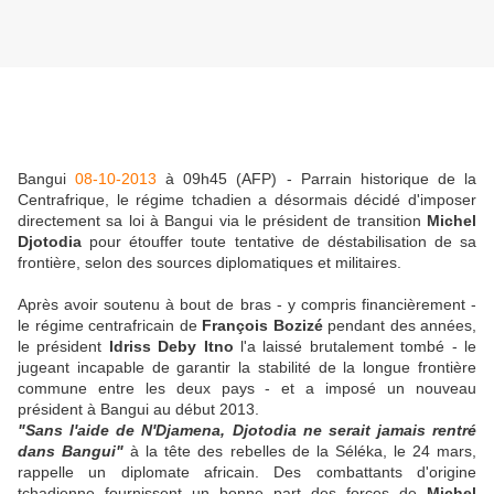
Bangui
08-10-2013
à 09h45 (AFP) - Parrain historique de la
Centrafrique, le régime tchadien a désormais décidé d'imposer
directement sa loi à Bangui via le président de transition
Michel
Djotodia
pour étouffer toute tentative de déstabilisation de sa
frontière, selon des sources diplomatiques et militaires.
Après avoir soutenu à bout de bras - y compris financièrement -
le régime centrafricain de
François Bozizé
pendant des années,
le président
Idriss Deby Itno
l'a laissé brutalement tombé - le
jugeant incapable de garantir la stabilité de la longue frontière
commune entre les deux pays - et a imposé un nouveau
président à Bangui au début 2013.
"Sans l'aide de N'Djamena, Djotodia ne serait jamais rentré
dans Bangui"
à la tête des rebelles de la Séléka, le 24 mars,
rappelle un diplomate africain. Des combattants d'origine
tchadienne fournissent un bonne part des forces de
Michel