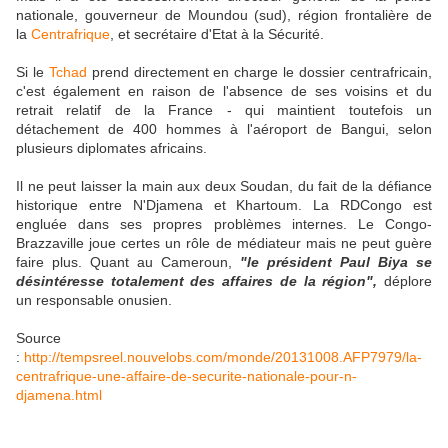
nationale, gouverneur de Moundou (sud), région frontalière de
la
Centrafrique
, et secrétaire d'Etat à la Sécurité.
Si le
Tchad
prend directement en charge le dossier centrafricain,
c'est également en raison de l'absence de ses voisins et du
retrait relatif de la France - qui maintient toutefois un
détachement de 400 hommes à l'aéroport de Bangui, selon
plusieurs diplomates africains.
Il ne peut laisser la main aux deux Soudan, du fait de la défiance
historique entre N'Djamena et Khartoum. La RDCongo est
engluée dans ses propres problèmes internes. Le Congo-
Brazzaville joue certes un rôle de médiateur mais ne peut guère
faire plus. Quant au Cameroun,
"le président Paul Biya se
désintéresse totalement des affaires de la région",
déplore
un responsable onusien.
Source
:
http://tempsreel.nouvelobs.com/monde/20131008.AFP7979/la-
centrafrique-une-affaire-de-securite-nationale-pour-n-
djamena.html