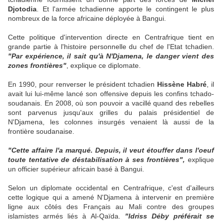
Djotodia
. Et l'armée tchadienne apporte le contingent le plus
nombreux de la force africaine déployée à Bangui.
Cette politique d'intervention directe en Centrafrique tient en
grande partie à l'histoire personnelle du chef de l'Etat tchadien.
"Par expérience, il sait qu'à N'Djamena, le danger vient des
zones frontières"
, explique ce diplomate.
En 1990, pour renverser le président tchadien
Hissène Habré
, il
avait lui lui-même lancé son offensive depuis les confins tchado-
soudanais. En 2008, où son pouvoir a vacillé quand des rebelles
sont parvenus jusqu'aux grilles du palais présidentiel de
N'Djamena, les colonnes insurgés venaient là aussi de la
frontière soudanaise.
"Cette affaire l'a marqué. Depuis, il veut étouffer dans l'oeuf
toute tentative de déstabilisation à ses frontières",
explique
un officier supérieur africain basé à Bangui.
Selon un diplomate occidental en Centrafrique, c'est d'ailleurs
cette logique qui a amené N'Djamena à intervenir en première
ligne aux côtés des Français au Mali contre des groupes
islamistes armés liés à Al-Qaïda.
"Idriss Déby préférait se