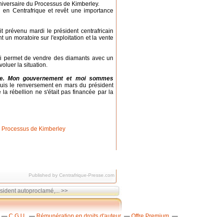
nniversaire du Processus de Kimberley.
on en Centrafrique et revêt une importance
it prévenu mardi le président centrafricain
un moratoire sur l'exploitation et la vente
qui permet de vendre des diamants avec un
oluer la situation.
que. Mon gouvernement et moi sommes
uis le renversement en mars du président
la rébellion ne s'était pas financée par la
Published by Centrafrique-Presse.com
ident autoproclamé,... >>
C.G.U.
Rémunération en droits d'auteur
Offre Premium