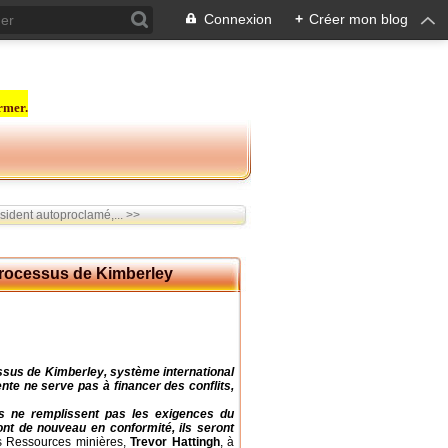
Connexion
+
Créer mon blog
rmer.
ident autoproclamé,... >>
Processus de Kimberley
ssus de Kimberley, système international
ente ne serve pas à financer des conflits,
Ils ne remplissent pas les exigences du
ont de nouveau en conformité, ils seront
es Ressources minières,
Trevor Hattingh
, à