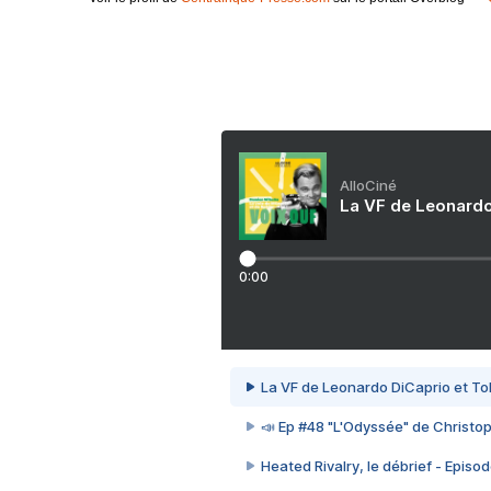
AlloCiné
La VF de Leonardo
0:00
La VF de Leonardo DiCaprio et To
📣 Ep #48 "L'Odyssée" de Christo
Heated Rivalry, le débrief - Episod