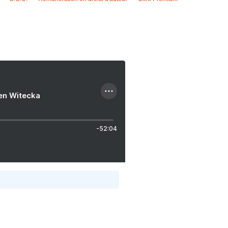
ien Witecka
-52:04