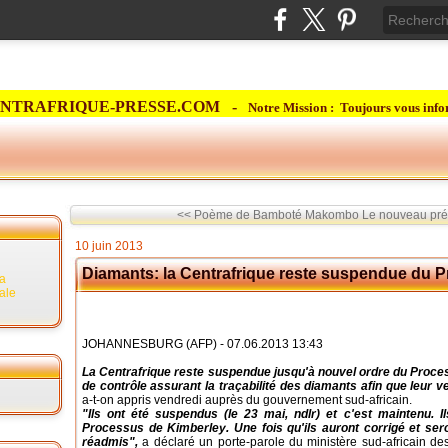
NTRAFRIQUE-PRESSE.COM -
Notre Mission : Toujours vous info
<< Poème de Bamboté Makombo
Le nouveau prés
10 juin 2013
Diamants: la Centrafrique reste suspendue du 
la
rale
JOHANNESBURG (AFP) - 07.06.2013 13:43
La Centrafrique reste suspendue jusqu'à nouvel ordre du Proce
de contrôle assurant la traçabilité des diamants afin que leur v
a-t-on appris vendredi auprès du gouvernement sud-africain.
"Ils ont été suspendus (le 23 mai, ndlr) et c'est maintenu. 
Processus de Kimberley. Une fois qu'ils auront corrigé et ser
réadmis",
a déclaré un porte-parole du ministère sud-africain d