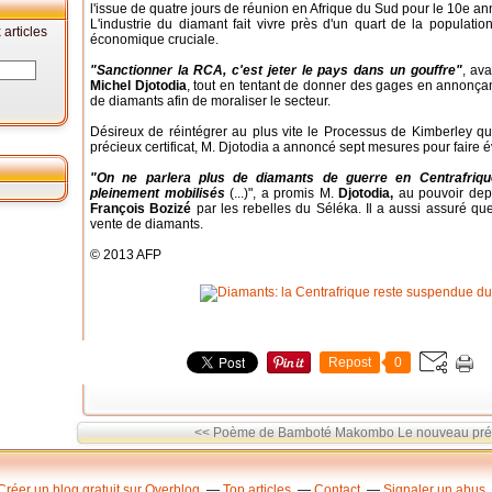
l'issue de quatre jours de réunion en Afrique du Sud pour le 10e a
L'industrie du diamant fait vivre près d'un quart de la populati
articles
économique cruciale.
"Sanctionner la RCA, c'est jeter le pays dans un gouffre"
, ava
Michel Djotodia
, tout en tentant de donner des gages en annonçant 
de diamants afin de moraliser le secteur.
Désireux de réintégrer au plus vite le Processus de Kimberley 
précieux certificat, M. Djotodia a annoncé sept mesures pour faire év
"On ne parlera plus de diamants de guerre en Centrafri
pleinement mobilisés
(...)", a promis M.
Djotodia,
au pouvoir dep
François Bozizé
par les rebelles du Séléka. Il a aussi assuré que 
vente de diamants.
© 2013 AFP
Repost
0
<< Poème de Bamboté Makombo
Le nouveau prés
Créer un blog gratuit sur Overblog
Top articles
Contact
Signaler un abus