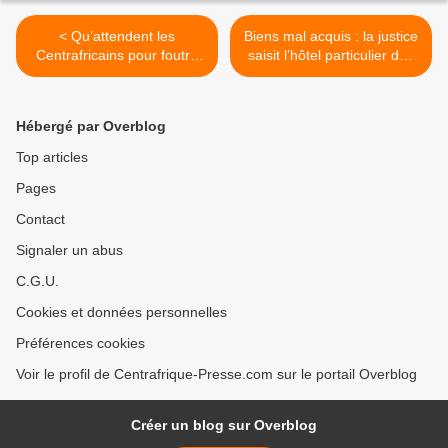
< Qu’attendent les
Biens mal acquis : la justice
Centrafricains pour foutre
saisit l’hôtel particulier des
dehors l’ami voyou de
Obiang à Paris >
Bozizé de la SODIF
Hébergé par Overblog
Top articles
Pages
Contact
Signaler un abus
C.G.U.
Cookies et données personnelles
Préférences cookies
Voir le profil de Centrafrique-Presse.com sur le portail Overblog
Créer un blog sur Overblog