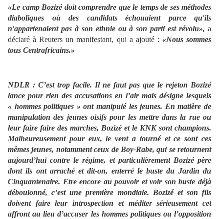
«Le camp Bozizé doit comprendre que le temps de ses méthodes
diaboliques où des candidats échouaient parce qu'ils
n'appartenaient pas à son ethnie ou à son parti est révolu»,
a
déclaré à Reuters un manifestant, qui a ajouté :
«Nous sommes
tous Centrafricains.»
NDLR : C’est trop facile. Il ne faut pas que le rejeton Bozizé
lance pour rien des accusations en l’air mais désigne lesquels
« hommes politiques » ont manipulé les jeunes. En matière de
manipulation des jeunes oisifs pour les mettre dans la rue ou
leur faire faire des marches, Bozizé et le KNK sont champions.
Malheureusement pour eux, le vent a tourné et ce sont ces
mêmes jeunes, notamment ceux de Boy-Rabe, qui se retournent
aujourd’hui contre le régime, et particulièrement Bozizé père
dont ils ont arraché et dit-on, enterré le buste du Jardin du
Cinquantenaire. Etre encore au pouvoir et voir son buste déjà
déboulonné, c’est une première mondiale. Bozizé et son fils
doivent faire leur introspection et méditer sérieusement cet
affront au lieu d’accuser les hommes politiques ou l’opposition