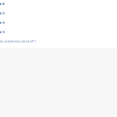
e 6
e 5
e 4
e 3
s créatrices de la VF !
e 2
e 1
e Mektoub My Love arrive enfin ! Rencontre avec Shaïn Boumedine et Sal
i : après Toni en famille
elle réalise le bouleversant Dites lui que je l'aime
ais ! Rencontre autour de Vie privée de Rebecca Zlotowski
 de Marguerite, Grave... Rencontre avec Ella Rumpf
 Les Rêveurs, un film intime sur la santé mentale