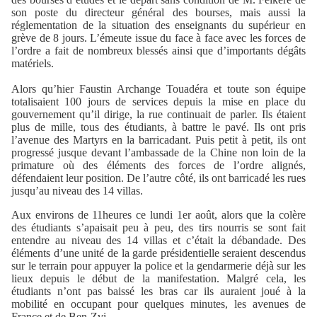
son poste du directeur général des bourses, mais aussi la
réglementation de la situation des enseignants du supérieur en
grève de 8 jours. L’émeute issue du face à face avec les forces de
l’ordre a fait de nombreux blessés ainsi que d’importants dégâts
matériels.
Alors qu’hier Faustin Archange Touadéra et toute son équipe
totalisaient 100 jours de services depuis la mise en place du
gouvernement qu’il dirige, la rue continuait de parler. Ils étaient
plus de mille, tous des étudiants, à battre le pavé. Ils ont pris
l’avenue des Martyrs en la barricadant. Puis petit à petit, ils ont
progressé jusque devant l’ambassade de la Chine non loin de la
primature où des éléments des forces de l’ordre alignés,
défendaient leur position. De l’autre côté, ils ont barricadé les rues
jusqu’au niveau des 14 villas.
Aux environs de 11heures ce lundi 1er août, alors que la colère
des étudiants s’apaisait peu à peu, des tirs nourris se sont fait
entendre au niveau des 14 villas et c’était la débandade. Des
éléments d’une unité de la garde présidentielle seraient descendus
sur le terrain pour appuyer la police et la gendarmerie déjà sur les
lieux depuis le début de la manifestation. Malgré cela, les
étudiants n’ont pas baissé les bras car ils auraient joué à la
mobilité en occupant pour quelques minutes, les avenues de
France et de Ben-Zvi.