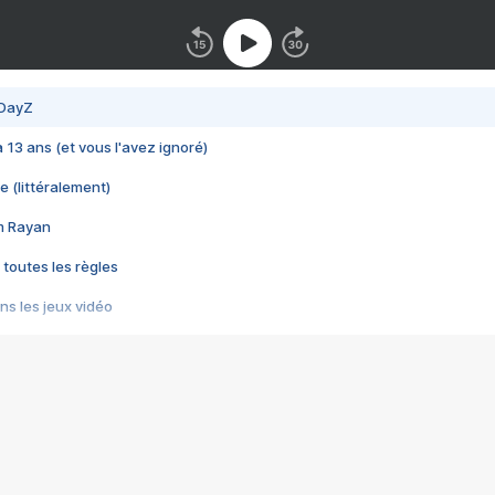
 DayZ
 a 13 ans (et vous l'avez ignoré)
e (littéralement)
im Rayan
 toutes les règles
s les jeux vidéo
us choquant de Rockstar ? - Le scandale BULLY
e plus moche de Steam
du RÊVE tourne au CAUCHEMAR
pendant 8 heures