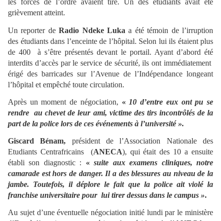
les forces de l’ordre avaient tiré. Un des étudiants avait été
grièvement atteint.
Un reporter de
Radio Ndeke Luka
a été témoin de l’irruption
des étudiants dans l’enceinte de l’hôpital. Selon lui ils étaient plus
de 400 à s’être présentés devant le portail. Ayant d’abord été
interdits d’accès par le service de sécurité, ils ont immédiatement
érigé des barricades sur l’Avenue de l’Indépendance longeant
l’hôpital et empêché toute circulation.
Après un moment de négociation,
«
10 d’entre eux ont pu se
rendre au chevet de leur ami, victime des tirs incontrôlés de la
part de la police lors de ces événements à l’université ».
Giscard Bénam,
président de l’Association Nationale des
Etudiants Centrafricains (
ANECA
), qui était des 10 a ensuite
établi son diagnostic :
«
suite aux examens cliniques, notre
camarade est hors de danger. Il a des blessures au niveau de la
jambe. Toutefois, il déplore le fait que la police ait violé la
franchise universitaire pour lui tirer dessus dans le campus »
.
Au sujet d’une éventuelle négociation initié lundi par le ministère