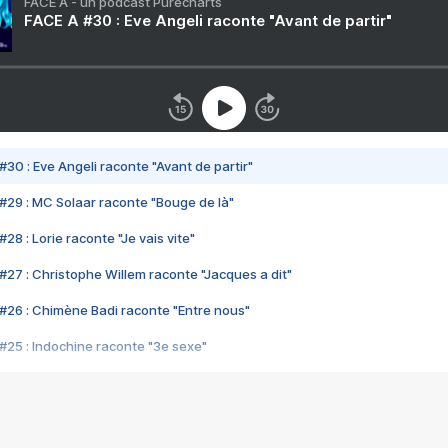
FACE A - un podcast Purecharts
FACE A #30 : Eve Angeli raconte "Avant de partir"
#30 : Eve Angeli raconte "Avant de partir"
#29 : MC Solaar raconte "Bouge de là"
28 : Lorie raconte "Je vais vite"
#27 : Christophe Willem raconte "Jacques a dit"
#26 : Chimène Badi raconte "Entre nous"
#25 : Indochine raconte "3e sexe"
#24 : Zaho raconte "C'est chelou"
#23 : Patrick Bruel raconte "Au café des délices"