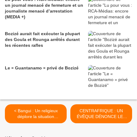
un journal menacé de fermeture et un
journaliste menacé d’arrestation
(MEDIA +)
Bozizé aurait fait exécuter la plupart
des Goula et Rounga arrêtés durant
les récentes rafles
Le « Guantanamo » privé de Bozizé
< Bangui : Un religieux
CENTRAFRIQUE : UN
déplore la situation
ÉVÊQUE DÉNONCE LES
humanitaire dans le Haut-
ABUS SUBIS PAR LES
Mbomou
CIVILS AU NOM DE LA
GUERRE CONTRE LES