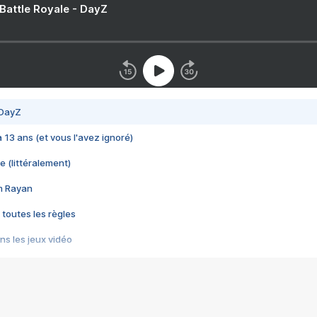
 Battle Royale - DayZ
 DayZ
 a 13 ans (et vous l'avez ignoré)
e (littéralement)
im Rayan
 toutes les règles
s les jeux vidéo
us choquant de Rockstar ? - Le scandale BULLY
e plus moche de Steam
du RÊVE tourne au CAUCHEMAR