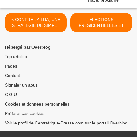
< CONTRE LA LRA, UNE
ELECTIONS
STRATEGIE DE SIMPLE
PRESIDENTIELLES ET
BON SENS ? par Me
LEGISLATIVES DE 2010
Zarambaud Assingambi
EN RCA : UN EVENTUEL
HOLD-UP ELECTORAL DE
Hébergé par Overblog
BOZIZE NE SERA PAS
TOLERE PAR LE PEUPLE
Top articles
CENTRAFRICAIN. >
Pages
Contact
Signaler un abus
C.G.U.
Cookies et données personnelles
Préférences cookies
Voir le profil de Centrafrique-Presse.com sur le portail Overblog