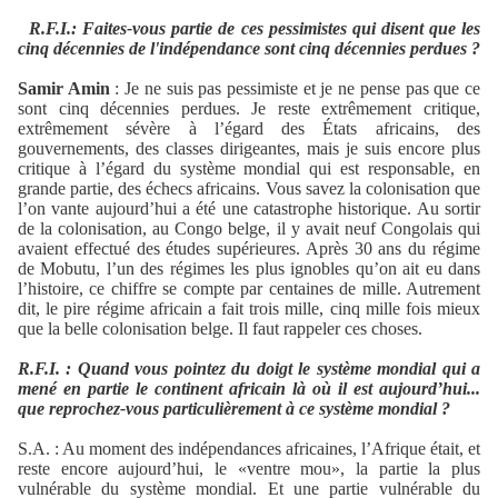
R.F.I.: Faites-vous partie de ces pessimistes qui disent que les
cinq décennies de l'indépendance sont cinq décennies perdues ?
Samir Amin
: Je ne suis pas pessimiste et je ne pense pas que ce
sont cinq décennies perdues. Je reste extrêmement critique,
extrêmement sévère à l’égard des États africains, des
gouvernements, des classes dirigeantes, mais je suis encore plus
critique à l’égard du système mondial qui est responsable, en
grande partie, des échecs africains. Vous savez la colonisation que
l’on vante aujourd’hui a été une catastrophe historique. Au sortir
de la colonisation, au Congo belge, il y avait neuf Congolais qui
avaient effectué des études supérieures. Après 30 ans du régime
de Mobutu, l’un des régimes les plus ignobles qu’on ait eu dans
l’histoire, ce chiffre se compte par centaines de mille. Autrement
dit, le pire régime africain a fait trois mille, cinq mille fois mieux
que la belle colonisation belge. Il faut rappeler ces choses.
R.F.I. : Quand vous pointez du doigt le système mondial qui a
mené en partie le continent africain là où il est aujourd’hui...
que reprochez-vous particulièrement à ce système mondial ?
S.A. : Au moment des indépendances africaines, l’Afrique était, et
reste encore aujourd’hui, le «ventre mou», la partie la plus
vulnérable du système mondial. Et une partie vulnérable du