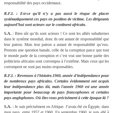
responsabilité des pays occidentaux.
R.F.I. : Est-ce qu’il n’y a pas aussi le risque de placer
systématiquement ces pays en position de victime. Les dirigeants
aujourd’hui sont acteurs sur le continent africain.
S.A.
: Bien sûr qu’ils sont acteurs ! Ce sont les alliés subalternes
dans le système mondial, donc ils ont autant de responsabilité que
leur patron. Mais leur patron a autant de responsabilité qu’eux.
Prenons une question banale, celle de la corruption parce que tout
le monde parle de la corruption et c’est vrai une bonne partie des
politiciens africains sont corrompus à l’extrême. Mais ceux qui les
corrompent ne sont pas moins responsables.
R.F.I. : Revenons à l'histoire.1960, année d’indépendance pour
de nombreux pays africains. Certains évidemment ont acquis
leur indépendance plus tôt, mais l'année 1960 est une année
importante pour beaucoup de pays francophones et certains
pays anglophones. Où êtes-vous précisément à cette époque-là ?
S.A.
: Je suis précisément en Afrique. J’avais été en Égypte, dans
mon pays, entre 1957 et 1960. En septembre 1960, je suis allé à