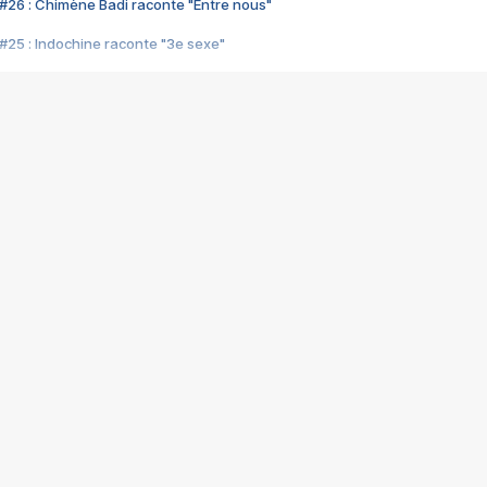
#26 : Chimène Badi raconte "Entre nous"
#25 : Indochine raconte "3e sexe"
#24 : Zaho raconte "C'est chelou"
#23 : Patrick Bruel raconte "Au café des délices"
#22 : Kyo raconte "Le chemin"
#21 : Nolwenn Leroy raconte "Cassé"
#20 : Patrick Hernandez raconte "Born to be alive"
#19 : Lorie raconte "Près de moi"
#18 : Michael Jones raconte "A nos actes manqués" (avec Jean-Jacque
#17 : Khaled raconte "Aïcha"
#16 : Corneille raconte "Parce qu'on vient de loin"
#15 : Indochine raconte "L'aventurier"
14 : Lorie raconte "Sur un air latino"