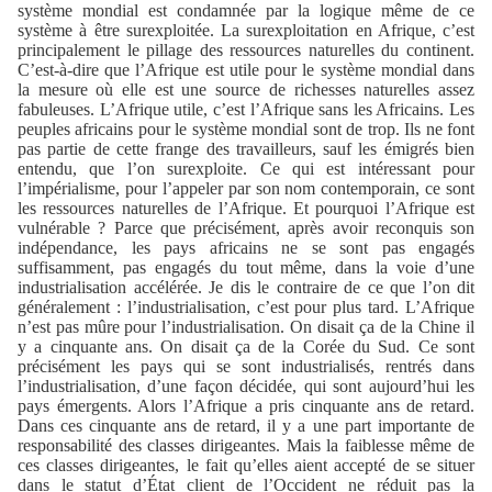
système mondial est condamnée par la logique même de ce
système à être surexploitée. La surexploitation en Afrique, c’est
principalement le pillage des ressources naturelles du continent.
C’est-à-dire que l’Afrique est utile pour le système mondial dans
la mesure où elle est une source de richesses naturelles assez
fabuleuses. L’Afrique utile, c’est l’Afrique sans les Africains. Les
peuples africains pour le système mondial sont de trop. Ils ne font
pas partie de cette frange des travailleurs, sauf les émigrés bien
entendu, que l’on surexploite. Ce qui est intéressant pour
l’impérialisme, pour l’appeler par son nom contemporain, ce sont
les ressources naturelles de l’Afrique. Et pourquoi l’Afrique est
vulnérable ? Parce que précisément, après avoir reconquis son
indépendance, les pays africains ne se sont pas engagés
suffisamment, pas engagés du tout même, dans la voie d’une
industrialisation accélérée. Je dis le contraire de ce que l’on dit
généralement : l’industrialisation, c’est pour plus tard. L’Afrique
n’est pas mûre pour l’industrialisation. On disait ça de la Chine il
y a cinquante ans. On disait ça de la Corée du Sud. Ce sont
précisément les pays qui se sont industrialisés, rentrés dans
l’industrialisation, d’une façon décidée, qui sont aujourd’hui les
pays émergents. Alors l’Afrique a pris cinquante ans de retard.
Dans ces cinquante ans de retard, il y a une part importante de
responsabilité des classes dirigeantes. Mais la faiblesse même de
ces classes dirigeantes, le fait qu’elles aient accepté de se situer
dans le statut d’État client de l’Occident ne réduit pas la