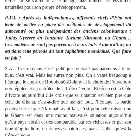
refuser de se soumettre à ce pillage, mais utiliser ces ressources
naturelles pour son propre développement.
R.F.I. : Après les indépendances, différents chefs d’Etat ont
tenté de mettre en place des méthodes de développement dit
autocentré ou plus indépendant des anciens colonisateurs :
Julius Nyerere en Tanzanie, Kwame Nkrumah au Ghana…
Ces modèles ne sont pas parvenus à leurs buts. Aujourd’hui, on
est dans cette période du tout capitalisme mondialisé. Que faire
en fait ?
S.A. : Ces moyens et ces politiques ne sont pas parvenus à leurs
buts, c’est vrai, Mais les autres non plus. On a vanté beaucoup à
l’époque le choix de Houphouët-Boigny et le choix de l’ouverture
non régulée et incontrôlée de la Côte d’Ivoire. Et où en est la Côte
d’Ivoire aujourd’hui ? Je crois que sa situation est bien pire que
celle du Ghana, c’est-à-dire que malgré tout, l’héritage, la partie
positive de ce que Nkrumah avait fait, c’est pour cette raison que
le Ghana est dans une moins mauvaise situation aujourd’hui
qu’un pays voisin et très comparable par ses richesses et par son
type d’agriculture, de richesses naturelles, par sa taille, qu’est la
Côte d’Ivoire.