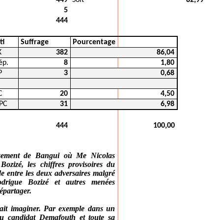
449
Soit
82,99
5
444
ti
Suffrage
Pourcentage
K
382
86,04
ép.
8
1,80
P
3
0,68
C
20
4,50
PC
31
6,98
444
100,00
ssement de Bangui où Me Nicolas
Bozizé, les chiffres provisoires du
de entre les deux adversaires malgré
odrigue Bozizé et autres menées
épartager.
vait imaginer. Par exemple dans un
u candidat Demafouth et toute sa