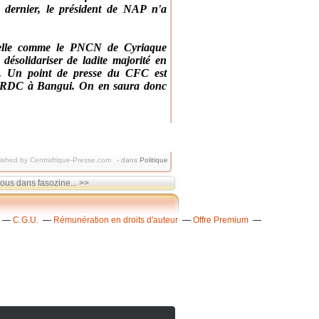
 dernier, le président de NAP n'a
entielle comme le PNCN de Cyriaque
solidariser de ladite majorité en
K. Un point de presse du CFC est
u RDC à Bangui. On en saura donc
ished by Centrafrique-Presse.com
-
dans
Politique
ous dans fasozine... >>
C.G.U.
Rémunération en droits d'auteur
Offre Premium