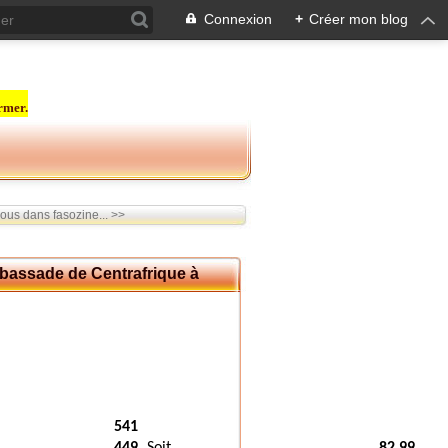
Connexion
+
Créer mon blog
rmer.
ous dans fasozine... >>
mbassade de Centrafrique à
541