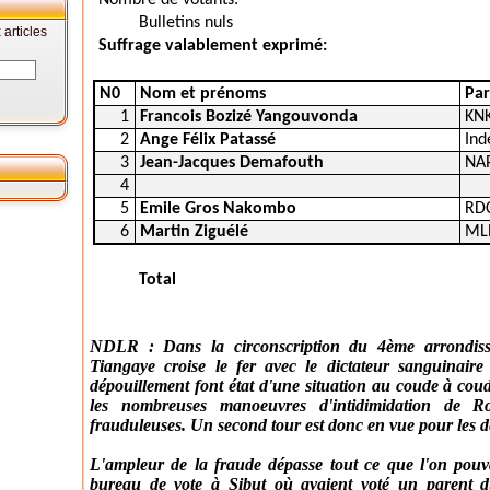
Nombre de votants:
Bulletins nuls
articles
Suffrage valablement exprimé:
N0
Nom et prénoms
Par
1
Francois Bozizé Yangouvonda
KN
2
Ange Félix Patassé
Ind
3
Jean-Jacques Demafouth
NA
4
5
Emile Gros Nakombo
RD
6
Martin Ziguélé
ML
Total
NDLR : Dans la circonscription du 4ème arrondi
Tiangaye croise le fer avec le dictateur sanguinaire 
dépouillement font état d'une situation au coude à cou
les nombreuses manoeuvres d'intidimidation de R
frauduleuses. Un second tour est donc en vue pour les d
L'ampleur de la fraude dépasse tout ce que l'on pou
bureau de vote à Sibut où avaient voté un parent d