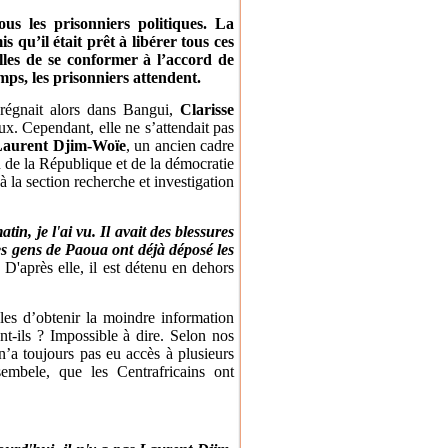
ous les prisonniers politiques. La
 qu’il était prêt à libérer tous ces
lles de se conformer à l’accord de
ps, les prisonniers attendent.
 régnait alors dans Bangui,
Clarisse
ux. Cependant, elle ne s’attendait pas
aurent Djim-Woïe
, un ancien cadre
n de la République et de la démocratie
à la section recherche et investigation
tin, je l'ai vu. Il avait des blessures
les gens de Paoua ont déjà déposé les
.
D'après elle, il est détenu en dehors
bles d’obtenir la moindre information
nt-ils ? Impossible à dire. Selon nos
n’a toujours pas eu accès à plusieurs
sembele, que les Centrafricains ont