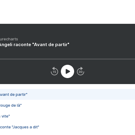
Purecharts
ngeli raconte "Avant de partir"
vant de partir"
Bouge de là"
 vite"
conte "Jacques a dit"