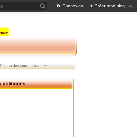
Connexion
+
Créer mon blog
rmer.
seau des journalistes... >>
 politiques