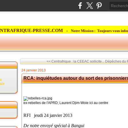
NTRAFRIQUE-PRESSE.COM -
Notre Mission : Toujours vous info
<< Centrafrique : la CEEAC sollicite...
Dépêches du Ré
24 janvier 2013
RCA: inquiétudes autour du sort des prisonniers
la
rale
ex-rebelles de l'APRD; Laurent Djim-Woie ici au centre
RFI jeudi 24 janvier 2013
De notre
envoyé spécial à Bangui