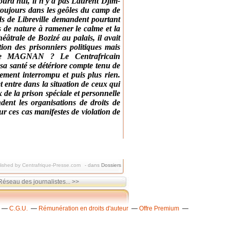
urd'hui, il n'y a pas Laurent Djim-
 toujours dans les geôles du camp de
 de Libreville demandent pourtant
s de nature à ramener le calme et la
éâtrale de Bozizé au palais, il avait
tion des prisonniers politiques mais
erge MAGNAN ? Le Centrafricain
 santé se détériore compte tenu de
lement interrompu et puis plus rien.
t entre dans la situation de ceux qui
 de la prison spéciale et personnelle
ent les organisations de droits de
r ces cas manifestes de violation de
ished by Centrafrique-Presse.com
-
dans
Dossiers
seau des journalistes... >>
C.G.U.
Rémunération en droits d'auteur
Offre Premium