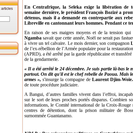
En Centrafrique, la Seleka exige la libération de t
articles
semaine dernière, le président François Bozizé a promis
détenus, mais il a demandé en contrepartie aux rebe
Libreville en cantonnant leurs hommes. Pendant ce tem
En raison de ses maigres moyens et de la tension qui
Ngamba
savait que cette année, Noël ne serait pas fastue
à vivre un tel calvaire. Le mois dernier, son compagnon
L
de l’ex-rébellion de l’Armée populaire pour la restauratio
(APRD), a été arrêté par la garde républicaine et transféré 
de la gendarmerie.
« Il a été arrêté le 24 décembre. Je suis partie là-bas le ma
partout. On dit qu'il est le chef rebelle de Paoua. Mais 
armes »,
s'insurge la compagne de
Laurent Djim-Woïe
de toute procédure judiciaire.
A Bangui, d’autres familles vivent dans l’effroi, incapa
sur le sort de leurs proches portés disparus. Combien so
informations, le Comité international de la Croix-Rouge 
centres de détention, dont la prison militaire de Bos
surnommée Guantanamo.