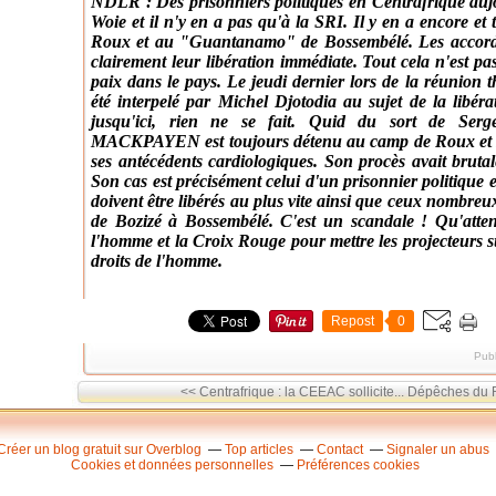
NDLR : Des prisonniers politiques en Centrafrique aujo
Woie et il n'y en a pas qu'à la SRI. Il y en a encore et
Roux et au "Guantanamo" de Bossembélé. Les accords
clairement leur libération immédiate. Tout cela n'est pa
paix dans le pays. Le jeudi dernier lors de la réunion th
été interpelé par Michel Djotodia au sujet de la libéra
jusqu'ici, rien ne se fait. Quid du sort de S
MACKPAYEN est toujours détenu au camp de Roux et sa
ses antécédents cardiologiques. Son procès avait bruta
Son cas est précisément celui d'un prisonnier politique e
doivent être libérés au plus vite ainsi que ceux nombreux
de Bozizé à Bossembélé. C'est un scandale ! Qu'attend
l'homme et la Croix Rouge pour mettre les projecteurs su
droits de l'homme.
Repost
0
Publ
<< Centrafrique : la CEEAC sollicite...
Dépêches du Ré
Créer un blog gratuit sur Overblog
Top articles
Contact
Signaler un abus
Cookies et données personnelles
Préférences cookies