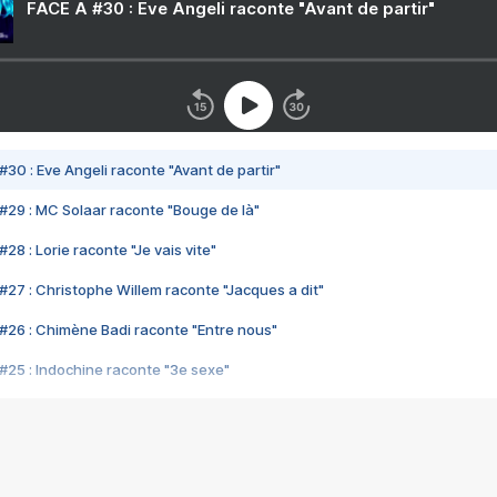
FACE A #30 : Eve Angeli raconte "Avant de partir"
#30 : Eve Angeli raconte "Avant de partir"
#29 : MC Solaar raconte "Bouge de là"
28 : Lorie raconte "Je vais vite"
#27 : Christophe Willem raconte "Jacques a dit"
#26 : Chimène Badi raconte "Entre nous"
#25 : Indochine raconte "3e sexe"
#24 : Zaho raconte "C'est chelou"
#23 : Patrick Bruel raconte "Au café des délices"
#22 : Kyo raconte "Le chemin"