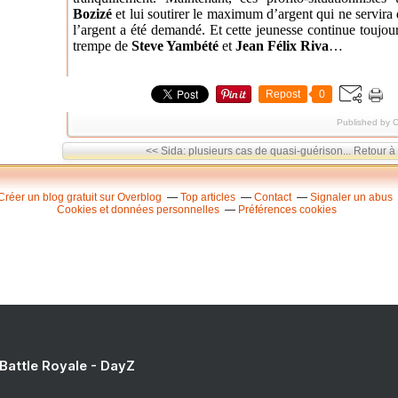
Bozizé
et lui soutirer le maximum d’argent qui ne servira 
l’argent a été demandé. Et cette jeunesse continue
toujou
trempe de
Steve Yambété
et
Jean
Félix Riva
…
Repost
0
Published by C
<< Sida: plusieurs cas de quasi-guérison...
Retour à 
Créer un blog gratuit sur Overblog
Top articles
Contact
Signaler un abus
Cookies et données personnelles
Préférences cookies
 Battle Royale - DayZ