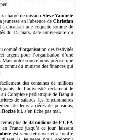
per.
eux chargé
de mission
Steve Yambété
a
jeunesse en l’absence de
Christian
t à encaisser
une coquette somme de
ités du 15 mars, date anniversaire du
du comité d’organisation
des festivités
et argent pour l’organisation d’une
.
Mais notre source nous précise que
 ni connu du ministre des finances qui
.
r
facilement des centaines de millions
gnants de l’université réclament le
ui au Complexe
pédiatrique de Bangui
rriérés de salaires, les fonctionnaires
ment de leurs arriérés de
pensions,
s
Bozizé
lui, s’en fiche pas mal.
à remis plus de
43 millions de F CFA
c en France jusqu’à ce jour, laissant
mbété
est venu retrouver et a bouffé
 utilisent la jeunesse pour endormir