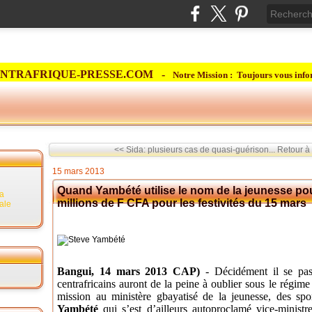
NTRAFRIQUE-PRESSE.COM -
Notre Mission : Toujours vous info
<< Sida: plusieurs cas de quasi-guérison...
Retour à 
15 mars 2013
Quand Yambété utilise le nom de la jeunesse pou
la
millions de F CFA pour les festivités du 15 mars
rale
Bangui, 14 mars 2013 CAP)
- Décidément il se pas
centrafricains
auront de la peine à oublier sous le régim
mission au ministère gbayatisé de la jeunesse, des spor
Yambété
qui s’est d’ailleurs
autoproclamé vice-ministre