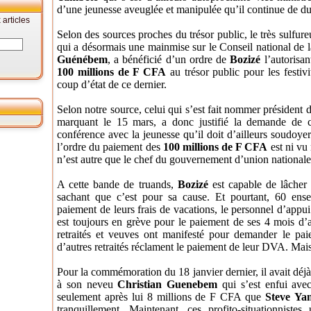
d’une
jeunesse aveuglée et manipulée qu’il continue de du
articles
Selon des sources proches du trésor public, le très sulfur
qui a désormais une mainmise sur le Conseil national de l
Guénébem
, a bénéficié d’un ordre de
Bozizé
l’autorisan
100 millions de F CFA
au trésor public pour les festiv
coup d’état de ce dernier.
Selon notre
source, celui qui s’est fait nommer président 
marquant le 15 mars, a donc justifié la demande
de c
conférence avec la jeunesse
qu’il doit d’ailleurs soudoyer
l’ordre du paiement des
100
millions de F CFA
est ni vu
n’est autre que le chef
du gouvernement d’union nationale
A cette bande de truands,
Bozizé
est capable de lâche
sachant que c’est pour sa cause. Et pourtant, 60 ensei
paiement de leurs frais de vacations, le personnel d’app
est toujours en grève pour le paiement de
ses 4 mois d’a
retraités et
veuves ont manifesté pour demander le paie
d’autres retraités réclament le paiement de leur DVA. Mai
Pour la commémoration du 18 janvier dernier, il avait déj
à son neveu
Christian Guenebem
qui s’est enfui ave
seulement après lui 8 millions
de F CFA
que
Steve
Ya
tranquillement. Maintenant,
ces profito-situationnistes