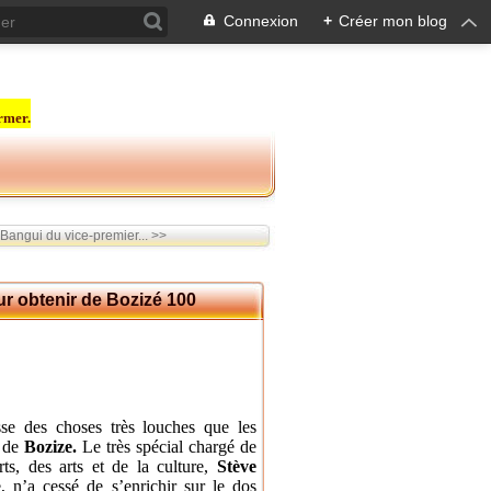
Connexion
+
Créer mon blog
rmer.
Bangui du vice-premier... >>
r obtenir de Bozizé 100
se des choses très louches que les
e de
Bozize.
Le très spécial
chargé de
ts,
des arts et de la culture,
Stève
, n’a cessé de s’enrichir sur le dos