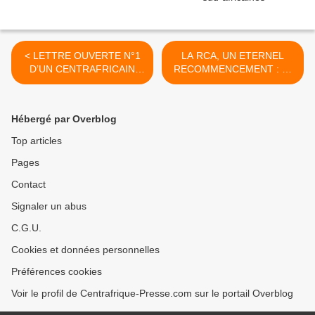
< LETTRE OUVERTE N°1
LA RCA, UN ETERNEL
D’UN CENTRAFRICAIN
RECOMMENCEMENT : ce
INDIGNE AUX
pays où l’histoire est vide
ANIMATEURS DE
de sens par Clément DE
L’EMISSION « YE SO E
BOUTET-M’BAMBA >
Hébergé par Overblog
LINGBI TI HINGA »
Top articles
Pages
Contact
Signaler un abus
C.G.U.
Cookies et données personnelles
Préférences cookies
Voir le profil de Centrafrique-Presse.com sur le portail Overblog