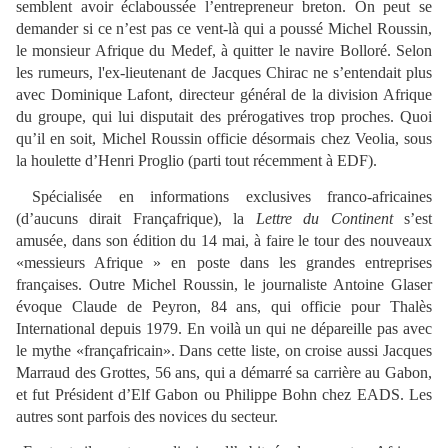
semblent avoir éclaboussée l’entrepreneur breton. On peut se
demander si ce n’est pas ce vent-là qui a poussé Michel Roussin,
le monsieur Afrique du Medef, à quitter le navire Bolloré. Selon
les rumeurs, l'ex-lieutenant de Jacques Chirac ne s’entendait plus
avec Dominique Lafont, directeur général de la division Afrique
du groupe, qui lui disputait des prérogatives trop proches. Quoi
qu’il en soit, Michel Roussin officie désormais chez Veolia, sous
la houlette d’Henri Proglio (parti tout récemment à EDF).
Spécialisée en informations exclusives franco-africaines
(d’aucuns dirait Françafrique), la
Lettre du Continent
s’est
amusée, dans son édition du 14 mai, à faire le tour des nouveaux
«messieurs Afrique » en poste dans les grandes entreprises
françaises. Outre Michel Roussin, le journaliste Antoine Glaser
évoque Claude de Peyron, 84 ans, qui officie pour Thalès
International depuis 1979. En voilà un qui ne dépareille pas avec
le mythe «françafricain». Dans cette liste, on croise aussi Jacques
Marraud des Grottes, 56 ans, qui a démarré sa carrière au Gabon,
et fut Président d’Elf Gabon ou Philippe Bohn chez EADS. Les
autres sont parfois des novices du secteur.