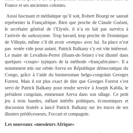
France et ses anciennes colonies.
Aussi fascinant et médiatique qu’il soit, Robert Bourgi ne saurait
représenter la Françafrique. Bien que proche de Claude Guéant,
le secrétaire général de l’Elysée, il n’a en fait pas survécu à
l’arrivée du sarkozysme. Trop bavard, trop proche de Dominique
de Villepin, même s’il dit avoir
«rompu»
avec lui. Sa place n’est
pas restée vide pour autant. Patrick Balkany s’y est vite intéressé.
Le maire de Levallois-Perret (Hauts-de-Seine) s’est illustré dans
quelques «coups» typiques de la méthode «françafricaine». Il a
notamment mis sur orbite Areva en République démocratique du
Congo, grâce à l’aide du businessman belgo-congolais Georges
Forrest. Mais il est plus exact de dire que Georges Forrest s’est
servi de Patrick Balkany pour rendre service à Joseph Kabila, le
président congolais, emmenant Areva dans son sillage. Ce petit
jeu à trois bandes, mêlant intérêts politiques, économiques et
discussion feutrée a lancé Patrick Balkany sur les traces de ses
illustres prédécesseurs, Foccart et compagnie.
Les nouveaux «messieurs Afrique»