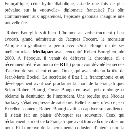
Françafrique, cette hydre diabolique, a-t-elle une fois de plus
prévalue sur la «nouvelle» diplomatie française? Pas sûr.
Contrairement aux apparences, l’épisode gabonais inaugure une
nouvelle ère.
Robert Bourgi le sait bien. L’homme au verbe truculent (il est
avocat), grand admirateur de Jacques Foccart, le monsieur
Afrique du gaullisme, a perdu avec Omar Bongo un de ses
meilleur relais.
Mediapart
avait rencontré Robert Bourgi en juin
2008. A l’époque, il venait de défrayer la chronique (il a
récemment réitiré au micro de
RTL
) pour avoir dévoilé les secrets
d’alcôve de son client et ami Omar, qui avait obtenu la tête de
Jean-Marie Bockel. Le secrétaire d’Etat à la francophonie et au
développement avait osé proclamer la mort de la Françafrique.
Selon Robert Bourgi, Omar Bongo en avait pris ombrage et
réclamé la destitution de l’imprudent. Une requête que Nicolas
Sarkozy s’était empressé de satisfaire. Belle histoire, n’est-ce pas?
Excellent conteur, Robert Bourgi avait su captiver son audience.
Il s’était fait un plaisir d’évoquer ses souvenirs. Ceux qui
réclamaient la mort de la Françafrique avait trouvé là une cible, un
nom. Et la preuve de la permanente collusion d’intérêt entre la