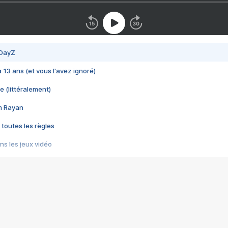
 DayZ
 a 13 ans (et vous l'avez ignoré)
e (littéralement)
im Rayan
 toutes les règles
s les jeux vidéo
us choquant de Rockstar ? - Le scandale BULLY
e plus moche de Steam
du RÊVE tourne au CAUCHEMAR
pendant 8 heures