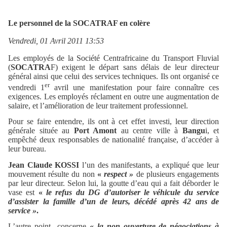
Le personnel de la SOCATRAF en colère
Vendredi, 01 Avril 2011 13:53
Les employés de la Société Centrafricaine du Transport Fluvial
(
SOCATRA
F) exigent le départ sans délais de leur directeur
général ainsi que celui des services techniques. Ils ont organisé ce
er
vendredi 1
avril une manifestation pour faire connaître ces
exigences. Les employés réclament en outre une augmentation de
salaire, et l’amélioration de leur traitement professionnel.
Pour se faire entendre, ils ont à cet effet investi, leur direction
générale située au
Port Amont
au centre ville à
Bangu
i, et
empêché deux responsables de nationalité française, d’accéder à
leur bureau.
Jean Claude KOSSI
l’un des manifestants, a expliqué que leur
mouvement résulte du non
«
respect »
de plusieurs engagements
par leur directeur. Selon lui, la goutte d’eau qui a fait déborder le
vase est
«
le refus du DG d’autoriser le véhicule du service
d’assister la famille d’un de leurs, décédé après 42 ans de
service »
.
L’autre point concerne
«
la non ouverture de négociations à