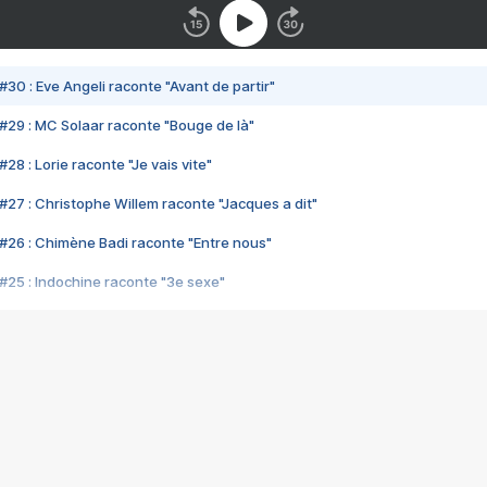
#30 : Eve Angeli raconte "Avant de partir"
#29 : MC Solaar raconte "Bouge de là"
28 : Lorie raconte "Je vais vite"
#27 : Christophe Willem raconte "Jacques a dit"
#26 : Chimène Badi raconte "Entre nous"
#25 : Indochine raconte "3e sexe"
#24 : Zaho raconte "C'est chelou"
#23 : Patrick Bruel raconte "Au café des délices"
#22 : Kyo raconte "Le chemin"
#21 : Nolwenn Leroy raconte "Cassé"
#20 : Patrick Hernandez raconte "Born to be alive"