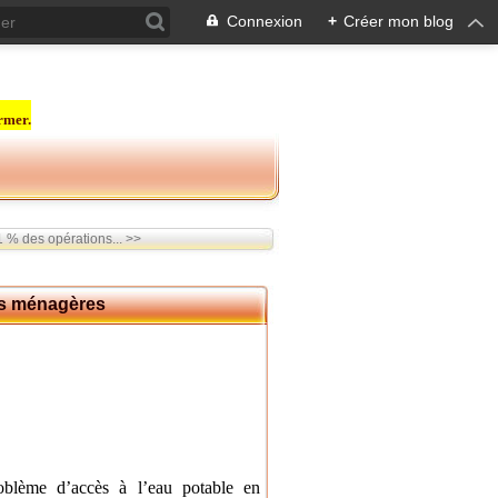
Connexion
+
Créer mon blog
rmer.
 % des opérations... >>
es ménagères
 problème d’accès à l’eau potable en