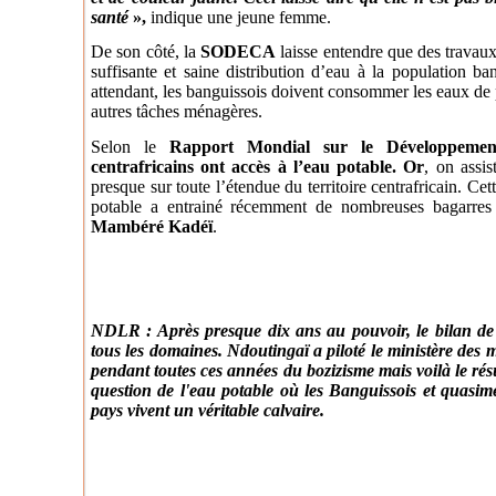
santé
»,
indique une jeune femme.
De son côté, la
SODECA
laisse entendre que des travaux 
suffisante et saine distribution d’eau à la population ba
attendant, les banguissois doivent consommer les eaux de pui
autres tâches ménagères.
Selon le
Rapport Mondial sur le Développem
centrafricains ont accès à l’eau potable. Or
, on assi
presque sur toute l’étendue du territoire centrafricain. Cet
potable a entrainé récemment de nombreuses bagarre
Mambéré Kadéï
.
NDLR : Après presque dix ans au pouvoir, le bilan de l
tous les domaines. Ndoutingaï a piloté le ministère des m
pendant toutes ces années du bozizisme mais voilà le rés
question de l'eau potable où les Banguissois et quasim
pays vivent un véritable calvaire.