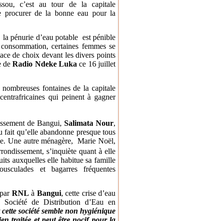
ssou, c’est au tour de la capitale
 se procurer de la bonne eau pour la
, la pénurie d’eau potable est pénible
a consommation, certaines femmes se
ace de choix devant les divers points
te de
Radio Ndeke Luka
ce 16 juillet
 nombreuses fontaines de la capitale
entrafricaines qui peinent à gagner
issement de Bangui,
Salimata Nour
,
u fait qu’elle abandonne presque tous
table. Une autre ménagère, Marie Noël,
rrondissement, s’inquiète quant à elle
uits auxquelles elle habitue sa famille
usculades et bagarres fréquentes
 par
RNL
à
Bangui
, cette crise d’eau
a Société de Distribution d’Eau en
 cette société semble non hygiénique
ien traitée et peut être nocif pour la