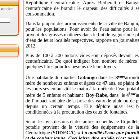
République Centrafricaine. Après Berberati et Banga
centrafricaine de brandir le drapeau des difficultés à
articles
consommation.
Dans la plupart des arrondissements de la ville de Bangui
pour les populations. Pour avoir de l’eau saine pour l
privent des grasses matinées dans le but de gagner une pl
d’eau de leurs localités respectives, rapporte un journalis
2012.
Plus de 100 à 200 bidons vides sont déposés devant les
centrafricaine. De quoi indigner bon nombre de mères c
quelques litres pour les besoins de leurs foyers.
ème
Une habitante du quartier
Gobongo
dans le
8
arrond
mère de nombreux enfants et âgées de
47
ans, se plaint d
les jours ses enfants tôt le matin à la quête de l’eau po
ème
mère de 5 enfants et habitant
Boy-Rabe,
dans le
4
a
de l’impact sanitaire de la prise des eaux de pluie ou de p
depuis un certain temps. Elle déplore aussi les bo
conditionnées à la procuration des eaux de fontaines.
Selon les avis des uns et des autres recueillis ce 16 juillet
potable provient de la vétusté des équipements de l
Centrafrique (
SODECA
).
«
La qualité d’eau que fournit
et de couleur jaune. Ceci laisse dire qu’elle n’est pas b