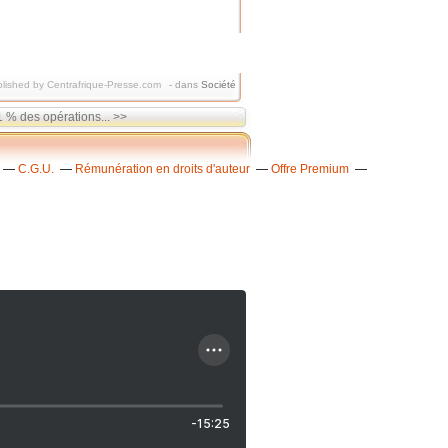
lished by Centrafrique-Presse.com
-
dans
Société
 % des opérations... >>
C.G.U.
Rémunération en droits d'auteur
Offre Premium
-15:25