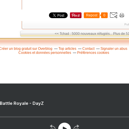
Repost
0
Pub
<< Tchad : 5000 nouveaux réfugiés...
Plus de 51
Créer un blog gratuit sur Overblog
Top articles
Contact
Signaler un abus
Cookies et données personnelles
Préférences cookies
 Battle Royale - DayZ