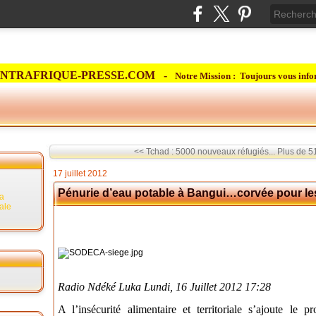
NTRAFRIQUE-PRESSE.COM -
Notre Mission : Toujours vous info
<< Tchad : 5000 nouveaux réfugiés...
Plus de 51
17 juillet 2012
Pénurie d’eau potable à Bangui…corvée pour l
la
rale
Radio Ndéké Luka
Lundi, 16 Juillet 2012 17:28
A l’insécurité alimentaire et territoriale s’ajoute le