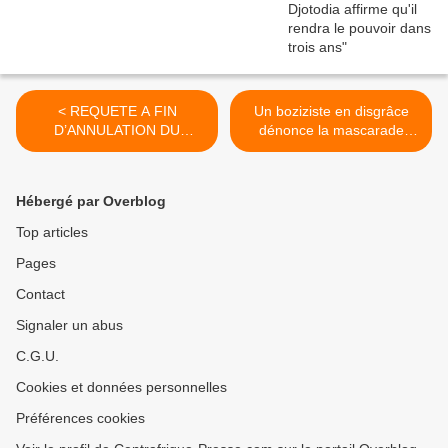
< REQUETE A FIN
Un boziziste en disgrâce
D’ANNULATION DU
dénonce la mascarade
SCRUTIN LEGISLATIF DU
électorale à Bossangoa et
23 JANVIER 2011 DANS LA
exige du KNK un peu de
CIRCONSCRIPTION
respect >
Hébergé par Overblog
ELECTORALE DU
QUATRIEME
Top articles
ARRONDISSEMENT DE
Pages
BANGUI
Contact
Signaler un abus
C.G.U.
Cookies et données personnelles
Préférences cookies