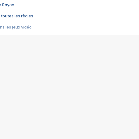
im Rayan
 toutes les règles
s les jeux vidéo
us choquant de Rockstar ? - Le scandale BULLY
e plus moche de Steam
du RÊVE tourne au CAUCHEMAR
pendant 8 heures
it… à tort
umiliés par un jeu vidéo
ire - Final Fantasy 8
ti un empire - Age of Empires
story DOFUS
tard, il crée l'un des pires jeux de tous les temps, MindsEye.