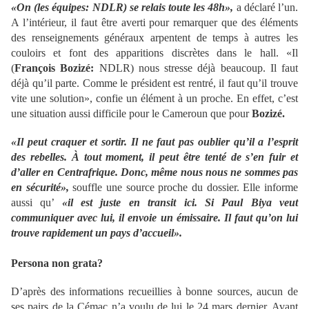
«On (les équipes: NDLR) se relais toute les 48h»,
a déclaré l’un.
A l’intérieur, il faut être averti pour remarquer que des éléments
des renseignements généraux arpentent de temps à autres les
couloirs et font des apparitions discrètes dans le hall. «Il
(
François Bozizé:
NDLR) nous stresse déjà beaucoup. Il faut
déjà qu’il parte. Comme le président est rentré, il faut qu’il trouve
vite une solution», confie un élément à un proche. En effet, c’est
une situation aussi difficile pour le Cameroun que pour
Bozizé.
«Il peut craquer et sortir. Il ne faut pas oublier qu’il a l’esprit
des rebelles. À tout moment, il peut être tenté de s’en fuir et
d’aller en Centrafrique. Donc, même nous nous ne sommes pas
en sécurité»,
souffle une source proche du dossier. Elle informe
aussi qu’
«il est juste en transit ici. Si Paul Biya veut
communiquer avec lui, il envoie un émissaire. Il faut qu’on lui
trouve rapidement un pays d’accueil».
Persona non grata?
D’après des informations recueillies à bonne sources, aucun de
ses pairs de la Cémac n’a voulu de lui le 24 mars dernier. Avant