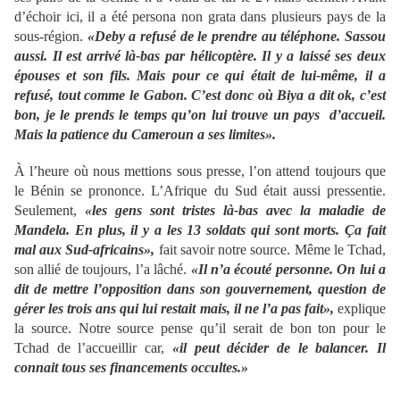
d’échoir ici, il a été persona non grata dans plusieurs pays de la
sous-région.
«Deby a refusé de le prendre au téléphone. Sassou
aussi. Il est arrivé là-bas par hélicoptère. Il y a laissé ses deux
épouses et son fils. Mais pour ce qui était de lui-même, il a
refusé, tout comme le Gabon. C’est donc où Biya a dit ok, c’est
bon, je le prends le temps qu’on lui trouve un pays d’accueil.
Mais la patience du Cameroun a ses limites».
À l’heure où nous mettions sous presse, l’on attend toujours que
le Bénin se prononce. L’Afrique du Sud était aussi pressentie.
Seulement,
«les gens sont tristes là-bas avec la maladie de
Mandela. En plus, il y a les 13 soldats qui sont morts. Ça fait
mal aux Sud-africains»,
fait savoir notre source. Même le Tchad,
son allié de toujours, l’a lâché.
«Il n’a écouté personne. On lui a
dit de mettre l’opposition dans son gouvernement, question de
gérer les trois ans qui lui restait mais, il ne l’a pas fait»,
explique
la source. Notre source pense qu’il serait de bon ton pour le
Tchad de l’accueillir car,
«il peut décider de le balancer. Il
connait tous ses financements occultes.»