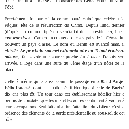
il s’est rendu à la messe au monastère des Bénédictains du Mont
Fébé.
Précisément, le jour où la communauté catholique célébrait la
Pâques, fête de la résurrection du Christ. Depuis lundi dernier
(d’après un communiqué du secrétariat de la présidence), il est
«en transit»
au Cameroun et attend que ses pairs de la Cémac lui
trouvent un pays d’asile. Le nom du Bénin est avancé mais, il
«hésite. Le prochain sommet extraordinaire au Tchad éclairera
mieux»,
fait savoir une source proche du dossier. Depuis son
arrivée, il loge dans une suite du 8ème étage d’un hôtel de la
place.
Celle-là même qui a aussi connu le passage en 2003
d’Ange-
Félix Patassé
, dont la situation était identique à celle de
Bozizé
dix ans plus tôt. Un tour dans cet établissement hôtelier hier a
permis de constater que les uns et les autres continuent à vaquer à
leurs occupations. Seul fait qui attire l’attention du visiteur, c’est la
présence des éléments de la garde présidentielle au sous-sol de cet
hôtel.