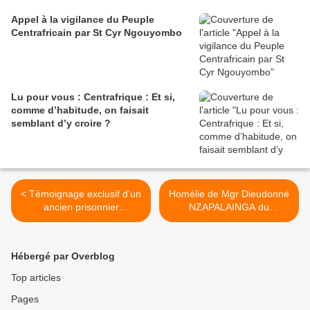
Appel à la vigilance du Peuple
Centrafricain par St Cyr Ngouyombo
Lu pour vous : Centrafrique : Et si,
comme d’habitude, on faisait
semblant d’y croire ?
< Témoignage exclusif d'un
Homélie de Mgr Dieudonné
ancien prisonnier
NZAPALAINGA du
"personnel" de Bozizé
dimanche pascal >
Hébergé par Overblog
Top articles
Pages