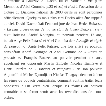
a effectué à Brazzaville. Dacko lui en voulait à vie (Lire
Mémoires d’Abel Goumba, p.23 et sss) et c’est à l’occasion de la
clôture du Dialogue national de 2003 qu’ils se sont pardonnés
officiellement. Quelques mois plus tard Dacko allait être rappelé
au ciel. David Dacko était l’ennemi juré de Jean Bedel Bokassa.
«
La plus grosse erreur de ma vie était de laisser Dako en vie
»
dixit Bokassa. André Kolingba, au pouvoir pendant 12 ans,
traitait Ange Félix Patassé et Abel Goumba de «
Assoiffés et aigris
du pouvoir
». Ange Félix Patassé, une fois arrivé au pouvoir,
considérait André Kolingba et Abel Goumba de «
Ratés de
pouvoir
». François Bozizé, au pouvoir pendant dix ans,
appelaient ses opposants Martin Ziguélé, Nicolas Tiangaye et
Henri Pouzère de «
sorciers et vampires
» de son pouvoir.
Aujourd’hui Michel Djotodjia et Nicolas Tinagaye tiennent à leur
les rênes du pouvoir centrafricain, comment vont-ils traiter leurs
opposants ? On verra bien lorsque les réalités du pouvoir
centrafricain se feront sentir avec les revendications de tous
ordres.