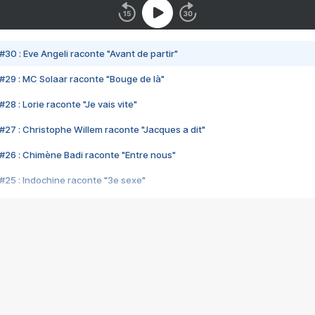
#30 : Eve Angeli raconte "Avant de partir"
#29 : MC Solaar raconte "Bouge de là"
28 : Lorie raconte "Je vais vite"
#27 : Christophe Willem raconte "Jacques a dit"
#26 : Chimène Badi raconte "Entre nous"
#25 : Indochine raconte "3e sexe"
#24 : Zaho raconte "C'est chelou"
#23 : Patrick Bruel raconte "Au café des délices"
#22 : Kyo raconte "Le chemin"
#21 : Nolwenn Leroy raconte "Cassé"
#20 : Patrick Hernandez raconte "Born to be alive"