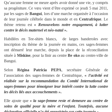
Qu’aucune femme ne meure après avoir donné une vie, y compris
sa progéniture. Ce vœu vient d’être exprimé ce jeudi 5 mai 2011,
par les sages de
Bangui
, lors d’une marche organisée à l’occasion
de leur journée célébrée dans le monde et en
Centrafrique
. Le
thème retenu est
«
Renouvelons notre engagement, à lutter
contre le décès maternel et néo-natal
».
Habillées en Tee-shirts blancs, de larges banderoles avec
inscription du thème de la journée en mains, ces sages-femmes
ont démarré leur marche, depuis la place de la réconciliation
située à
Miskine
, pour la finir au centre
Be oko
au centre-ville de
Bangui.
Selon
Régina Patricia PEPA
, secrétaire Générale de
l’association des sages-femmes de Centrafrique,
«
l’activité est
réalisée sur la recommandation du Comité International de
sages-femmes pour témoigner leur intérêt contre la lutte contre
les décès liés aux accouchements »
.
Elle ajoute que
«
la sage-femme reste et demeure au centre de
soins de qualité pour la mère et l’enfant. Toutefois, aucune
déclaration officielle n’a été enregistrée sur cette journée »
.