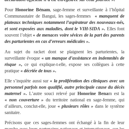
Pour
Honorine Bénam
, sage-femme et surveillante à l’hôpital
Communautaire de Bangui, les sages-femmes
«
manquent de
plateaux techniques notamment l’aspirateur des nouveaux-nés,
et sont exposées aux maladies, dont le
VIH-SIDA »
.
Elles font
souvent l’objet
«
de menaces voire sévices de la part des parents
des parturientes en cas d’erreurs médicales »
.
Au sujet du racket dont se plaignent les parturientes, la
surveillante évoque
«
un manque d’assistance en indemnités de
risque »
,
ce qui explique-t-elle, expose ses collègues à cette
pratique
«
décriée de tous »
.
Elle s’inquiète aussi sur
«
la prolifération des cliniques avec un
personnel parfois non qualifié, autre principale cause du décès
maternel »
.
L’autre souci relevé par
Honorine Bena
m est la
«
non couverture »
du territoire national en sage-femme, qui
d’ailleurs, conclut-elle, joue
«
plusieurs rôles »
dans le système
sanitaire.
Précisons que ces sages-femmes ont échangé à la fin de leur
marche avec leurs partenaires nationaux et internationaux, sur les