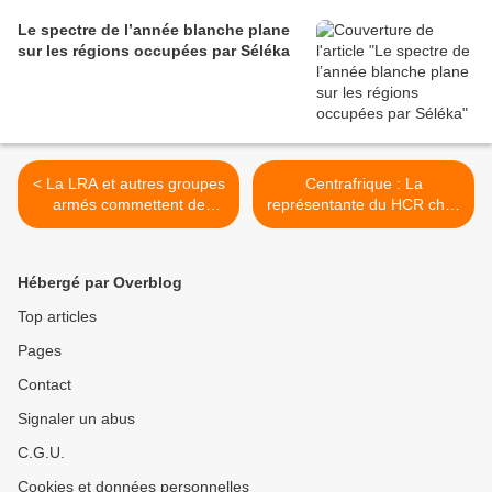
Le spectre de l’année blanche plane
sur les régions occupées par Séléka
< La LRA et autres groupes
Centrafrique : La
armés commettent de
représentante du HCR chez
graves violations contre les
un membre du
enfants en République
gouvernement >
centrafricaine
Hébergé par Overblog
Top articles
Pages
Contact
Signaler un abus
C.G.U.
Cookies et données personnelles