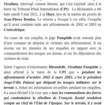
Oradima
, interrogé comme témoin, qui s’est exprimé ainsi à la
barre du Tribunal Pénal International (
CPI
). La déclaration a été
faite mardi 3 mai 2011, à la
Haye
, lors de la reprise du procès de
Jean-Pierre Bemba.
Le témoin a évoqué à cet effet, l’enquête
qu’il avait conduite suite aux affrontements de 2002 et 2003 en
Centrafrique
.
Au cours de son enquête, le juge
Pamphile
avait entendu plus
d’une centaine de témoins et victimes des affrontements. Il est
revenu sur les données de ses enquêtes en rapport avec le
commandement des troupes sur terrain, et sur les dépositions des
victimes de viols.
Selon l’agence d’information
Hirondelle
,
Oradima Pamphile
a
ainsi affirmé à la barre de la
CPI
que
«
pendant les
affrontements d’octobre 2002 à mars 2003, c’est le président
Ange-Félix Patassé
qui dirigeait les troupes militaires sur le
terrain
».
Selon les informations recueillies pendant ses enquêtes,
il a aussi déclaré à la cour que
«
tous les commandants des forces
qui combattaient la rébellion de François Bozizé rendaient
compte au chef de l’Etat de l’époque. Sur le terrain, il y avait