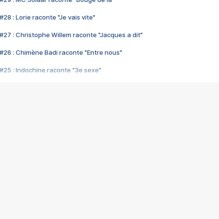
28 : Lorie raconte "Je vais vite"
#27 : Christophe Willem raconte "Jacques a dit"
#26 : Chimène Badi raconte "Entre nous"
#25 : Indochine raconte "3e sexe"
#24 : Zaho raconte "C'est chelou"
#23 : Patrick Bruel raconte "Au café des délices"
#22 : Kyo raconte "Le chemin"
#21 : Nolwenn Leroy raconte "Cassé"
#20 : Patrick Hernandez raconte "Born to be alive"
#19 : Lorie raconte "Près de moi"
#18 : Michael Jones raconte "A nos actes manqués" (avec Jean-Jacque
#17 : Khaled raconte "Aïcha"