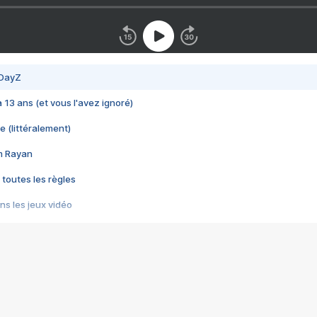
 DayZ
 a 13 ans (et vous l'avez ignoré)
e (littéralement)
im Rayan
 toutes les règles
s les jeux vidéo
us choquant de Rockstar ? - Le scandale BULLY
e plus moche de Steam
du RÊVE tourne au CAUCHEMAR
pendant 8 heures