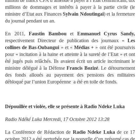
million de francs CFA d’amende à payer à l’Etat centrafricain, dix
millions de dommages et intérêts à payer à la partie civile (le
ministre d’Etat aux Finances
Sylvain Ndoutingaï
) et la fermeture
du journal pendant un an.
En 2011,
Faustin Bambou
et
Emmanuel Cyrus Sandy,
respectivement Directeur de publication des journaux «
Les
collines de Bas-Oubangui
» et «
Médias +
» ont été poursuivis
pour « incitation à la haine et atteinte à la sureté de l’Etat » et ont
été jugés puis relâchés. Ils avaient écrit un article incriminant le
ministre délégué à la Défense
Francis Bozizé
. Le détournement
des fonds alloués au payement des pensions des militaires
débloqué par l’union Européenne a été en toile de fonds.
Dépouillée et violée, elle se présente à Radio Ndeke Luka
Radio Ndéké Luka Mercredi, 17 Octobre 2012 13:28
La Conférence de Rédaction de
Radio Ndeke Luka
de ce 17
octobre 2012 a été perturbée par la nouvelle d’un présumé cas de