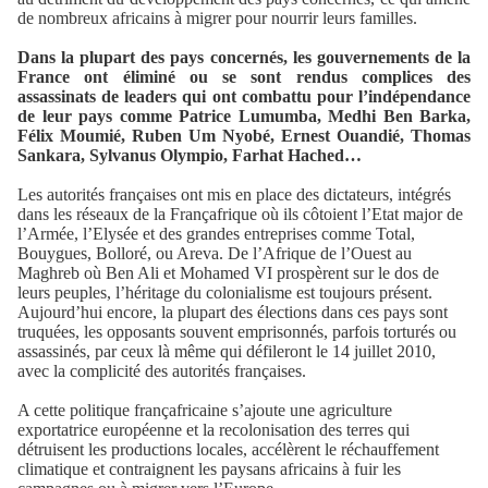
de nombreux africains à migrer pour nourrir leurs familles.
Dans la plupart des pays concernés, les gouvernements de la
France ont éliminé ou se sont rendus complices des
assassinats de leaders qui ont combattu pour l’indépendance
de leur pays comme Patrice Lumumba, Medhi Ben Barka,
Félix Moumié, Ruben Um Nyobé, Ernest Ouandié, Thomas
Sankara, Sylvanus Olympio, Farhat Hached…
Les autorités françaises ont mis en place des dictateurs, intégrés
dans les réseaux de la Françafrique où ils côtoient l’Etat major de
l’Armée, l’Elysée et des grandes entreprises comme Total,
Bouygues, Bolloré, ou Areva. De l’Afrique de l’Ouest au
Maghreb où Ben Ali et Mohamed VI prospèrent sur le dos de
leurs peuples, l’héritage du colonialisme est toujours présent.
Aujourd’hui encore, la plupart des élections dans ces pays sont
truquées, les opposants souvent emprisonnés, parfois torturés ou
assassinés, par ceux là même qui défileront le 14 juillet 2010,
avec la complicité des autorités françaises.
A cette politique françafricaine s’ajoute une agriculture
exportatrice européenne et la recolonisation des terres qui
détruisent les productions locales, accélèrent le réchauffement
climatique et contraignent les paysans africains à fuir les