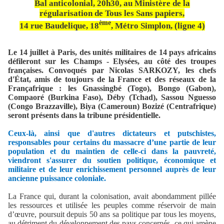
Bal anticolonial, 20h30, au Ministère de la
régularisation de Tous les Sans papiers,
ème
14 rue Baudelique, 18
, Métro Simplon, (ligne 4)
Le 14 juillet à Paris, des unités militaires de 14 pays africains
défileront sur les Champs - Elysées, au côté des troupes
françaises. Convoqués par Nicolas SARKOZY, les chefs
d'État, amis de toujours de la France et des réseaux de la
Françafrique : les Gnassingbé (Togo), Bongo (Gabon),
Compaoré (Burkina Faso), Déby (Tchad), Sassou Nguesso
(Congo Brazzaville), Biya (Cameroun) Bozizé (Centrafrique)
seront présents dans la tribune présidentielle.
Ceux-là, ainsi que d'autres dictateurs et putschistes,
responsables pour certains du massacre d’une partie de leur
population et du maintien de celle-ci dans la pauvreté,
viendront s'assurer du soutien politique, économique et
militaire et de leur enrichissement personnel auprès de leur
ancienne puissance coloniale.
La France qui, durant la colonisation, avait abondamment pillée
les ressources et utilisée les peuples comme réservoir de main
d’œuvre, poursuit depuis 50 ans sa politique par tous les moyens,
au détriment du développement des pays concernés, ce qui amène