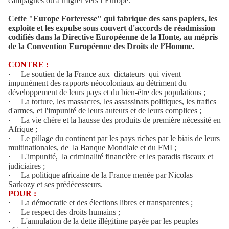
campagnes ou à migrer vers l’Europe.
Cette "Europe Forteresse" qui fabrique des sans papiers, les
exploite et les expulse sous couvert d'accords de réadmission
codifiés dans la Directive Européenne de la Honte, au mépris
de la Convention Européenne des Droits de l’Homme.
CONTRE :
·
Le soutien de la France aux dictateurs qui vivent
impunément des rapports néocoloniaux au détriment du
développement de leurs pays et du bien-être des populations ;
·
La torture, les massacres, les assassinats politiques, les trafics
d'armes, et l'impunité de leurs auteurs et de leurs complices ;
·
La vie chère et la hausse des produits de première nécessité en
Afrique ;
·
Le pillage du continent par les pays riches par le biais de leurs
multinationales, de la Banque Mondiale et du FMI ;
·
L'impunité, la criminalité financière et les paradis fiscaux et
judiciaires ;
·
La politique africaine de la France menée par Nicolas
Sarkozy et ses prédécesseurs.
POUR :
·
La démocratie et des élections libres et transparentes ;
·
Le respect des droits humains ;
·
L'annulation de la dette illégitime payée par les peuples