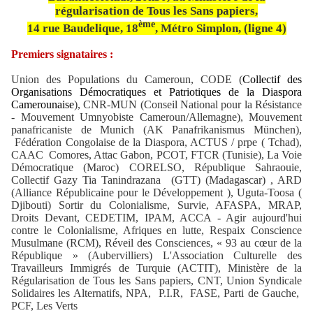
régularisation de Tous les Sans papiers,
ème
14 rue Baudelique, 18
, Métro Simplon, (ligne 4)
Premiers signataires :
Union des Populations du Cameroun, CODE (
Collectif des
Organisations Démocratiques et Patriotiques de la Diaspora
Camerounaise
), CNR-MUN (Conseil National pour la Résistance
- Mouvement Umnyobiste Cameroun/Allemagne), Mouvement
panafricaniste de Munich (AK Panafrikanismus München),
Fédération Congolaise de la Diaspora, ACTUS / prpe ( Tchad),
CAAC Comores, Attac Gabon, PCOT, FTCR (Tunisie), La Voie
Démocratique (Maroc) CORELSO, République Sahraouie,
Collectif Gazy Tia Tanindrazana (GTT) (Madagascar) , ARD
(Alliance Républicaine pour le Développement ), Uguta-Toosa (
Djibouti) Sortir du Colonialisme, Survie, AFASPA, MRAP,
Droits Devant, CEDETIM, IPAM, ACCA - Agir aujourd'hui
contre le Colonialisme, Afriques en lutte, Respaix Conscience
Musulmane (RCM), Réveil des Consciences, « 93 au cœur de la
République » (Aubervilliers) L'Association Culturelle des
Travailleurs Immigrés de Turquie (ACTIT), Ministère de la
Régularisation de Tous les Sans papiers, CNT, Union Syndicale
Solidaires les Alternatifs, NPA, P.I.R, FASE, Parti de Gauche,
PCF, Les Verts