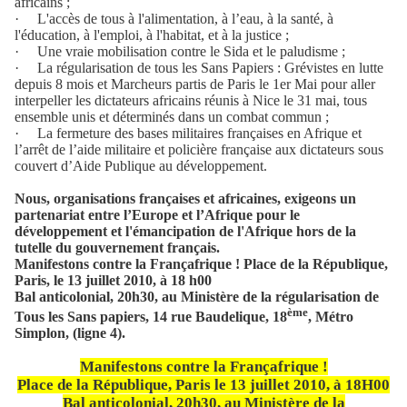
africains ;
·
L'accès de tous à l'alimentation, à l’eau, à la santé, à
l'éducation, à l'emploi, à l'habitat, et à la justice ;
·
Une vraie mobilisation contre le Sida et le paludisme ;
·
La régularisation de tous les Sans Papiers : Grévistes en lutte
depuis 8 mois et Marcheurs partis de Paris le 1er Mai pour aller
interpeller les dictateurs africains réunis à Nice le 31 mai, tous
ensemble unis et déterminés dans un combat commun ;
·
La fermeture des bases militaires françaises en Afrique et
l’arrêt de l’aide militaire et policière française aux dictateurs sous
couvert d’Aide Publique au développement.
Nous, organisations françaises et africaines, exigeons un
partenariat entre l’Europe et l’Afrique pour le
développement et l'émancipation de l'Afrique hors de la
tutelle du gouvernement français.
Manifestons contre la Françafrique ! Place de la République,
Paris, le 13 juillet 2010, à 18 h00
Bal anticolonial, 20h30, au Ministère de la régularisation de
ème
Tous les Sans papiers, 14 rue Baudelique, 18
, Métro
Simplon, (ligne 4).
Manifestons contre la Françafrique !
Place de la République, Paris le 13 juillet 2010, à 18H00
Bal anticolonial, 20h30, au Ministère de la