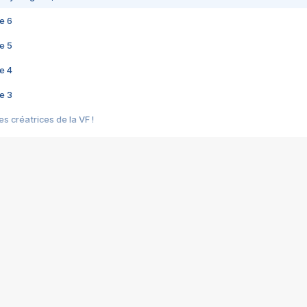
e 6
e 5
e 4
e 3
s créatrices de la VF !
e 2
e 1
e Mektoub My Love arrive enfin ! Rencontre avec Shaïn Boumedine et Sal
i : après Toni en famille
elle réalise le bouleversant Dites lui que je l'aime
ais ! Rencontre autour de Vie privée de Rebecca Zlotowski
 de Marguerite, Grave... Rencontre avec Ella Rumpf