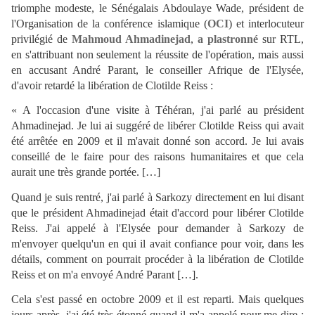
triomphe modeste, le Sénégalais Abdoulaye Wade, président de
l'Organisation de la conférence islamique (
OCI
) et interlocuteur
privilégié de
Mahmoud Ahmadinejad
,
a plastronné
sur RTL,
en s'attribuant non seulement la réussite de l'opération, mais aussi
en accusant André Parant, le conseiller Afrique de l'Elysée,
d'avoir retardé la libération de Clotilde Reiss :
« A l'occasion d'une visite à Téhéran, j'ai parlé au président
Ahmadinejad. Je lui ai suggéré de libérer Clotilde Reiss qui avait
été arrêtée en 2009 et il m'avait donné son accord. Je lui avais
conseillé de le faire pour des raisons humanitaires et que cela
aurait une très grande portée. […]
Quand je suis rentré, j'ai parlé à Sarkozy directement en lui disant
que le président Ahmadinejad était d'accord pour libérer Clotilde
Reiss. J'ai appelé à l'Elysée pour demander à Sarkozy de
m'envoyer quelqu'un en qui il avait confiance pour voir, dans les
détails, comment on pourrait procéder à la libération de Clotilde
Reiss et on m'a envoyé André Parant […].
Cela s'est passé en octobre 2009 et il est reparti. Mais quelques
jours après, j'ai été très étonné quand il m'a appelé pour me dire :