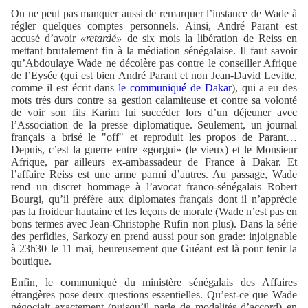
On ne peut pas manquer aussi de remarquer l’instance de Wade à
régler quelques comptes personnels. Ainsi, André Parant est
accusé d’avoir
«retardé»
de six mois la libération de Reiss en
mettant brutalement fin à la médiation sénégalaise. Il faut savoir
qu’Abdoulaye Wade ne décolère pas contre le conseiller Afrique
de l’Eysée (qui est bien André Parant et non Jean-David Levitte,
comme il est écrit dans
le communiqué de Dakar
), qui a eu des
mots très durs contre sa gestion calamiteuse et contre sa volonté
de voir son fils Karim lui succéder lors d’un déjeuner avec
l’Association de la presse diplomatique. Seulement, un journal
français a brisé le "off" et reproduit les propos de Parant…
Depuis, c’est la guerre entre «gorgui» (le vieux) et le Monsieur
Afrique, par ailleurs ex-ambassadeur de France à Dakar. Et
l’affaire Reiss est une arme parmi d’autres. Au passage, Wade
rend un discret hommage à l’avocat franco-sénégalais Robert
Bourgi, qu’il préfère aux diplomates français dont il n’apprécie
pas la froideur hautaine et les leçons de morale (Wade n’est pas en
bons termes avec Jean-Christophe Rufin non plus). Dans la série
des perfidies, Sarkozy en prend aussi pour son grade: injoignable
à 23h30 le 11 mai, heureusement que Guéant est là pour tenir la
boutique.
Enfin, le communiqué du ministère sénégalais des Affaires
étrangères pose deux questions essentielles. Qu’est-ce que Wade
négociait exactement (puisqu’il parle de modalités d’accord) en