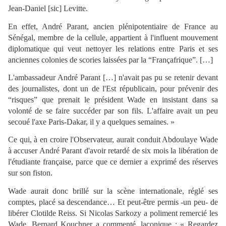
Jean-Daniel [sic] Levitte.
En effet, André Parant, ancien plénipotentiaire de France au
Sénégal, membre de la cellule, appartient à l'influent mouvement
diplomatique qui veut nettoyer les relations entre Paris et ses
anciennes colonies de scories laissées par la “Françafrique”. […]
L'ambassadeur André Parant […] n'avait pas pu se retenir devant
des journalistes, dont un de l'Est républicain, pour prévenir des
“risques” que prenait le président Wade en insistant dans sa
volonté de se faire succéder par son fils. L'affaire avait un peu
secoué l'axe Paris-Dakar, il y a quelques semaines. »
Ce qui, à en croire l'Observateur, aurait conduit Abdoulaye Wade
à accuser André Parant d'avoir retardé de six mois la libération de
l'étudiante française, parce que ce dernier a exprimé des réserves
sur son fiston.
Wade aurait donc brillé sur la scène internationale, réglé ses
comptes, placé sa descendance… Et peut-être permis -un peu- de
libérer Clotilde Reiss. Si Nicolas Sarkozy a poliment remercié les
Wade, Bernard Kouchner a commenté, laconique : « Regardez