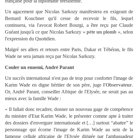
française pour la diplomatie brésilienne.
Un agacement que Nicolas Sarkozy manifestera en exigeant de
Bernard Kouchner qu'il cesse de recevoir le fils, lequel
continuera, via l'avocat Robert Bourgi, a être reçu par Claude
Guéant jusqu'à ce que Nicolas Sarkozy
« pète un plomb »
, selon
l'expression du Quotidien.
Malgré ses allers et retours entre Paris, Dakar et Téhéran, le fils
Wade ne sera jamais reçu par Nicolas Sarkozy.
Couler un ennemi, André Parant
Un succès international n'est pas de trop pour conforter l'image de
Karim Wade en digne héritier de son père, juge
l'Observateur
.
Or, André Parant, conseiller Afrique de l'Elysée, ne serait pas au
mieux avec la famille Wade :
« Il fallait donc recadrer, donner un nouveau gage de compétence
du ministre d'Etat Karim Wade, le présenter comme apte à traiter
des dossiers d'envergure internationale et […] surtout “abattre” le
personnage qui écorne l'image de Karim Wade au sein de la
fameuse cellule africaine de l'Elysée dirigée par l'ambassadeur