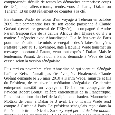
compte-rendu détaillé de toutes les démarches entreprises: coups
de téléphone, allers-retours, rendez-vous à Paris, Dakar ou
Téhéran. Et un petit règlement de comptes à la clé.
En résumé, Wade, de retour d’un voyage à Téhéran en octobre
2009, fait comprendre lors de son escale parisienne à Claude
Guéant (secrétaire général de l’Elysée), accompagné d’André
Parant (responsable de la cellule Afrique de l’Elysée), qu’il y a
matière à négocier avec Ahmadinejad. Il a le feu vert de Paris
pour une médiation. Le ministre sénégalais des Affaires étrangères
s’affaire jusqu’au 13 novembre, date à laquelle Wade transmet un
message important à Parant, venu tout exprès à Dakar. Mais le
lendemain, Parant, de retour à Paris, demande à Wade de tout
cesser, selon la version sénégalaise.
Plus tard en novembre, c’est Ahmadinejad qui vient au Sénégal:
l’affaire Reiss n’aurait pas été évoquée. Finalement, Claude
Guéant demande le 26 mars 2010 à Karim Wade, ministre et fils
du Président, de réactiver la médiation sénégalaise. Ce dernier
entreprend aussitôt un voyage à Téhéran en compagnie de
l’avocat Robert Bourgi, célèbre entremetteur de la Françafrique.
Puis c’est au tour du chef de la diplomatie iranien, Manouchehr
Mottaki de venir à Dakar le 3 avril. Le 6, Karim Wade rend
compte à Guéant à Paris. Le président sénégalais reçoit dans la
foulée une lettre de Nicolas Sarkozy
«qui permet de faire aboutir