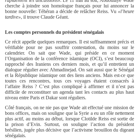
rapidement les discussions»
. Le 11 mai au soir, Abdoulaye Wade
cherche à joindre son homologue français pour lui annoncer la
bonne nouvelle: Téhéran a décide de relâcher Reiss. Vu
«l’heure
tardive»
, il trouve Claude Géant.
Les comptes personnels du président sénégalais
Ce récit appelle quelques remarques. Il est suffisamment précis et
vérifiable pour ne pas souffrir contestation, du moins sur le
calendrier. On sait que Wade, qui préside en ce moment
l’Organisation de la conférence islamique (OCI), s’est beaucoup
rapproché des Iraniens ces derniers mois, et qu’il entretient un
dialogue régulier avec Ahmadinejad. On sait aussi que le Sénégal
et la République islamique ont des liens anciens. Mais est-ce que
toutes ces rencontres, tous ces voyages étaient consacrés à
l’affaire Reiss ? C’est plus compliqué à affirmer et il n’est pas
difficile de reconstituer un agenda tant les contacts au plus haut
niveau entre Paris et Dakar sont réguliers.
Côté français, on ne nie pas que Wade ait effectué une mission de
bons offices, mais on souligne que la Syrie a eu un rôle nettement
plus actif, au moins au début, lorsque Clotilde Reiss est sortie de
la prison d’Evin. Surtout, on souligne l’action du président
brésilien, jugée plus décisive que l’activisme brouillon du digeant
sénégalais.