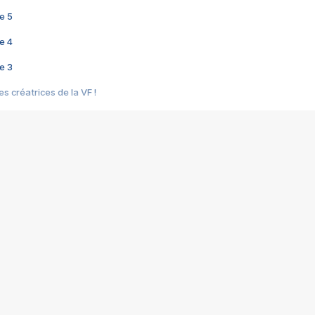
e 5
e 4
e 3
s créatrices de la VF !
e 2
e 1
e Mektoub My Love arrive enfin ! Rencontre avec Shaïn Boumedine et Sal
i : après Toni en famille
elle réalise le bouleversant Dites lui que je l'aime
ais ! Rencontre autour de Vie privée de Rebecca Zlotowski
 de Marguerite, Grave... Rencontre avec Ella Rumpf
 Les Rêveurs, un film intime sur la santé mentale