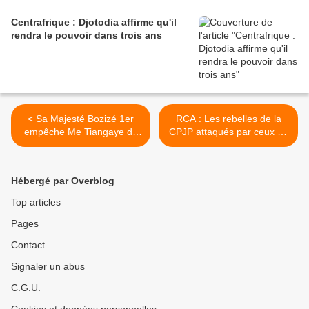
Centrafrique : Djotodia affirme qu'il
rendra le pouvoir dans trois ans
< Sa Majesté Bozizé 1er
RCA : Les rebelles de la
empêche Me Tiangaye de
CPJP attaqués par ceux de
se rendre à N'djaména
l’UFDR >
plaider une affaire privée
Hébergé par Overblog
Top articles
Pages
Contact
Signaler un abus
C.G.U.