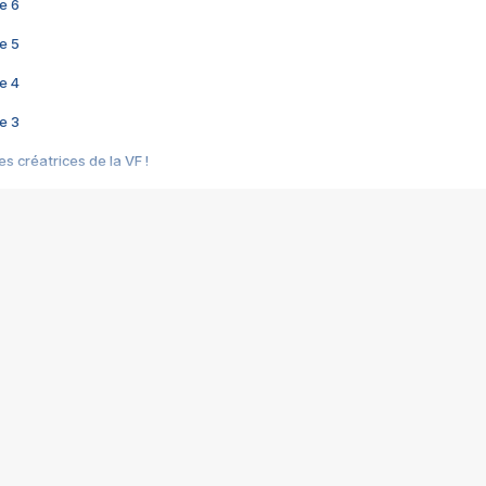
e 6
e 5
e 4
e 3
s créatrices de la VF !
e 2
e 1
e Mektoub My Love arrive enfin ! Rencontre avec Shaïn Boumedine et Sal
i : après Toni en famille
elle réalise le bouleversant Dites lui que je l'aime
ais ! Rencontre autour de Vie privée de Rebecca Zlotowski
 de Marguerite, Grave... Rencontre avec Ella Rumpf
 Les Rêveurs, un film intime sur la santé mentale