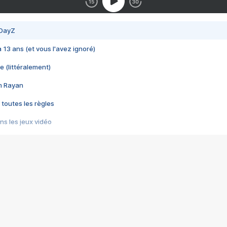
 DayZ
 a 13 ans (et vous l'avez ignoré)
e (littéralement)
im Rayan
 toutes les règles
s les jeux vidéo
us choquant de Rockstar ? - Le scandale BULLY
e plus moche de Steam
du RÊVE tourne au CAUCHEMAR
pendant 8 heures
it… à tort