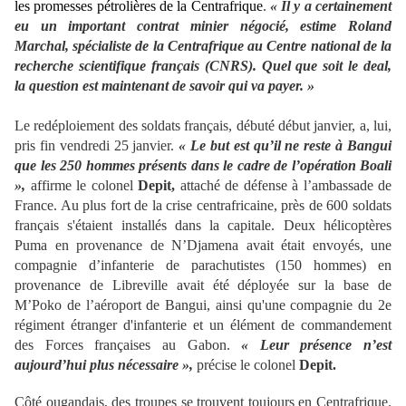
les promesses pétrolières de la Centrafrique
.
« Il y a certainement
eu un important contrat minier négocié, estime Roland
Marchal, spécialiste de la Centrafrique au Centre national de la
recherche scientifique français (CNRS). Quel que soit le deal,
la question est maintenant de savoir qui va payer. »
Le redéploiement des soldats français, débuté début janvier, a, lui,
pris fin vendredi 25 janvier.
« Le but est qu’il ne reste à Bangui
que les 250 hommes présents dans le cadre de l’opération Boali
»,
affirme le colonel
Depit,
attaché de défense à l’ambassade de
France. Au plus fort de la crise centrafricaine, près de 600 soldats
français s'étaient installés dans la capitale. Deux hélicoptères
Puma en provenance de N’Djamena avait était envoyés, une
compagnie d’infanterie de parachutistes (150 hommes) en
provenance de Libreville avait été déployée sur la base de
M’Poko de l’aéroport de Bangui, ainsi qu'une compagnie du 2e
régiment étranger d'infanterie et un élément de commandement
des Forces françaises au Gabon.
« Leur présence n’est
aujourd’hui plus nécessaire »,
précise le colonel
Depit.
Côté ougandais, des troupes se trouvent toujours en Centrafrique.