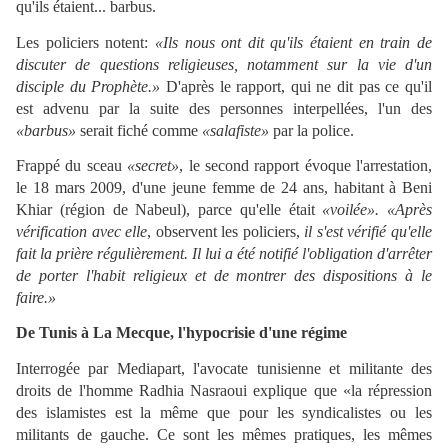
qu'ils étaient... barbus.
Les policiers notent:
«Ils nous ont dit qu'ils étaient en train de
discuter de questions religieuses, notamment sur la vie d'un
disciple du Prophète.»
D'après le rapport, qui ne dit pas ce qu'il
est advenu par la suite des personnes interpellées, l'un des
«barbus»
serait fiché comme
«salafiste»
par la police.
Frappé du sceau
«secret»
, le second rapport évoque l'arrestation,
le 18 mars 2009, d'une jeune femme de 24 ans, habitant à Beni
Khiar (région de Nabeul), parce qu'elle était
«voilée».
«Après
vérification avec elle
, observent les policiers,
il s'est vérifié qu'elle
fait la prière régulièrement. Il lui a été notifié l'obligation d'arrêter
de porter l'habit religieux et de montrer des dispositions à le
faire.»
De Tunis à La Mecque, l'hypocrisie d'une régime
Interrogée par Mediapart, l'avocate tunisienne et militante des
droits de l'homme Radhia Nasraoui explique que «la répression
des islamistes est la même que pour les syndicalistes ou les
militants de gauche. Ce sont les mêmes pratiques, les mêmes