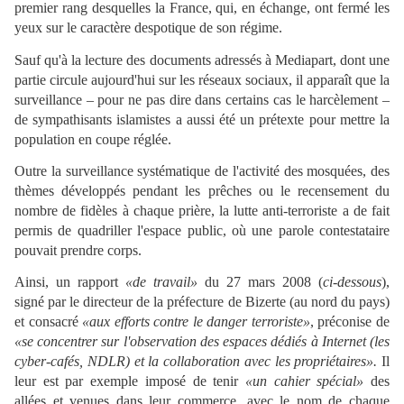
premier rang desquelles la France, qui, en échange, ont fermé les
yeux sur le caractère despotique de son régime.
Sauf qu'à la lecture des documents adressés à Mediapart, dont une
partie circule aujourd'hui sur les réseaux sociaux, il apparaît que la
surveillance – pour ne pas dire dans certains cas le harcèlement –
de sympathisants islamistes a aussi été un prétexte pour mettre la
population en coupe réglée.
Outre la surveillance systématique de l'activité des mosquées, des
thèmes développés pendant les prêches ou le recensement du
nombre de fidèles à chaque prière, la lutte anti-terroriste a de fait
permis de quadriller l'espace public, où une parole contestataire
pouvait prendre corps.
Ainsi, un rapport
«de travail»
du 27 mars 2008 (
ci-dessous
),
signé par le directeur de la préfecture de Bizerte (au nord du pays)
et consacré
«aux efforts contre le danger terroriste»
, préconise de
«se concentrer sur l'observation des espaces dédiés à Internet (les
cyber-cafés, NDLR) et la collaboration avec les propriétaires».
Il
leur est par exemple imposé de tenir
«un cahier spécial»
des
allées et venues dans leur commerce, avec le nom de chaque