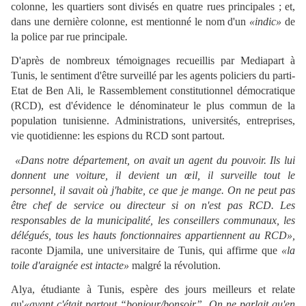
colonne, les quartiers sont divisés en quatre rues principales ; et,
dans une dernière colonne, est mentionné le nom d'un
«indic»
de
la police par rue principale
.
D'après de nombreux témoignages recueillis par Mediapart à
Tunis, le sentiment d'être surveillé par les agents policiers du parti-
Etat de Ben Ali, le Rassemblement constitutionnel démocratique
(RCD), est d'évidence le dénominateur le plus commun de la
population tunisienne. Administrations, universités, entreprises,
vie quotidienne: les espions du RCD sont partout.
«Dans notre département, on avait un agent du pouvoir. Ils lui
donnent une voiture, il devient un œil, il surveille tout le
personnel, il savait où j'habite, ce que je mange. On ne peut pas
être chef de service ou directeur si on n'est pas RCD. Les
responsables de la municipalité, les conseillers communaux, les
délégués, tous les hauts fonctionnaires appartiennent au RCD»,
raconte Djamila, une universitaire de Tunis, qui affirme que
«la
toile d'araignée est intacte»
malgré la révolution.
Alya, étudiante à Tunis, espère des jours meilleurs et relate
qu'
«avant c'était partout “bonjour/bonsoir”. On ne parlait qu'en