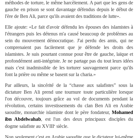
méthodes de torture, le même harcèlement. A part que les gens de
gauche en prison se sont davantage défendus depuis le début de
l'ère de Ben Ali, parce qu'ils avaient des traditions de lutte».
Elle ajoute: «Le fait d'avoir défendu les épouses des islamistes à
l'étrangers puis les détenus m'a causé beaucoup de problèmes au
sein du mouvement démocratique. J'ai perdu des amis, qui ne
comprenaient pas facilement que je défende les droits des
islamistes. Je suis pourtant connue pour être de gauche, laïque et
profondément anti-intégriste. Je ne partage pas du tout leurs idées
mais c'est inadmissible de les torturer sauvagement parce qu'ils
font la prière ou même se basent sur la charia.»
Par ailleurs, la sincérité de la “chasse aux salafistes” sous la
dictature Ben Ali prend une tournure toute particulière lorsque
l'on découvre, toujours grâce au vol de documents pendant la
révolution, certains investissements du clan Ben Ali en Arabie
saoudite, monarchie islamiste dont le père fondateur,
Mohamed
ibn Abdelwahab
, est l'un des deux principaux disciples du
dogme salafiste au XVIII
siècle.
e
Non seulement c'est en Arabie saoudite que le dictateur lui-même