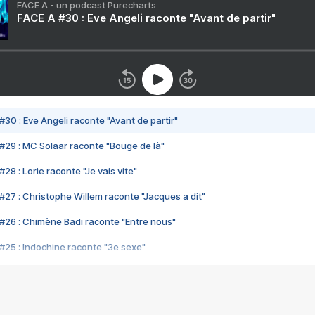
FACE A - un podcast Purecharts
FACE A #30 : Eve Angeli raconte "Avant de partir"
#30 : Eve Angeli raconte "Avant de partir"
#29 : MC Solaar raconte "Bouge de là"
28 : Lorie raconte "Je vais vite"
#27 : Christophe Willem raconte "Jacques a dit"
#26 : Chimène Badi raconte "Entre nous"
#25 : Indochine raconte "3e sexe"
#24 : Zaho raconte "C'est chelou"
#23 : Patrick Bruel raconte "Au café des délices"