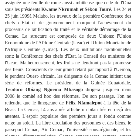
assignée une feuille de route aussi ambitieuse que celle de l'Oua
sous les présidents
Kwame Nkrumah et Sékou Touré
. Les 24 et
25 juin 1999à Malabo, les travaux de la première Conférence des
chefs d'Etat et de gouvernement marquent l'achèvement du
processus de ratification du traité et le véritable démarrage de la
Cemac. La structure est composée de deux Unions: l'Union
Economique de l'Afrique Centrale (Ueac) et l'Union Monétaire de
l'Afrique Centrale (Umac). Les deux institutions traditionnelles
sont: la Conférence des chefs d'Etat, le Conseil des ministres de
l'Ueac. Malheureusement, les fruits ne tiendront pas la promesse
des fleurs. Conscients de leur grand retard par rapport à l'Uemoa,
le pendant Ouest- africain, les dirigeants de la Cemac initient une
série de réformes. Le président de la Guinée Equatoriale,
Téodoro Obiang Nguema Mbasogo
dirigera jusqu'en mars
2008 le comité ad hoc des réformes. De son passage, l'on ne
retiendra que le limogeage de
Félix Nfamalepot
à la tête de la
Beac. La Cemac, 14 ans après affiche un bilan très en deçà des
attentes. L'espoir populaire des premiers jours a fondu comme
neige au soleil. La libre circulation des personnes et des biens, le
passeport Cemac, Air Cemac, l'université sous-régionale, et les