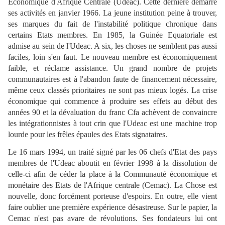
Economique d'Afrique Centrale (Udeac). Cette dernière démarre
ses activités en janvier 1966. La jeune institution peine à trouver,
ses marques du fait de l'instabilité politique chronique dans
certains Etats membres. En 1985, la Guinée Equatoriale est
admise au sein de l'Udeac. A six, les choses ne semblent pas aussi
faciles, loin s'en faut. Le nouveau membre est économiquement
faible, et réclame assistance. Un grand nombre de projets
communautaires est à l'abandon faute de financement nécessaire,
même ceux classés prioritaires ne sont pas mieux logés. La crise
économique qui commence à produire ses effets au début des
années 90 et la dévaluation du franc Cfa achèvent de convaincre
les intégrationnistes à tout crin que l'Udeac est une machine trop
lourde pour les frêles épaules des Etats signataires.
Le 16 mars 1994, un traité signé par les 06 chefs d'Etat des pays
membres de l'Udeac aboutit en février 1998 à la dissolution de
celle-ci afin de céder la place à la Communauté économique et
monétaire des Etats de l'Afrique centrale (Cemac). La Chose est
nouvelle, donc forcément porteuse d'espoirs. En outre, elle vient
faire oublier une première expérience désastreuse. Sur le papier, la
Cemac n'est pas avare de révolutions. Ses fondateurs lui ont