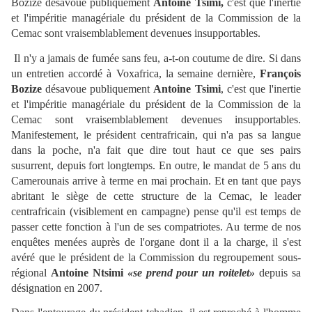
Bozize désavoue publiquement
Antoine Tsimi,
c'est que l'inertie
et l'impéritie managériale du président de la Commission de la
Cemac sont vraisemblablement devenues insupportables.
Il n'y a jamais de fumée sans feu, a-t-on coutume de dire. Si dans
un entretien accordé à Voxafrica, la semaine dernière,
François
Bozize
désavoue publiquement
Antoine Tsimi
, c'est que l'inertie
et l'impéritie managériale du président de la Commission de la
Cemac sont vraisemblablement devenues insupportables.
Manifestement, le président centrafricain, qui n'a pas sa langue
dans la poche, n'a fait que dire tout haut ce que ses pairs
susurrent, depuis fort longtemps. En outre, le mandat de 5 ans du
Camerounais arrive à terme en mai prochain. Et en tant que pays
abritant le siège de cette structure de la Cemac, le leader
centrafricain (visiblement en campagne) pense qu'il est temps de
passer cette fonction à l'un de ses compatriotes. Au terme de nos
enquêtes menées auprès de l'organe dont il a la charge, il s'est
avéré que le président de la Commission du regroupement sous-
régional
Antoine Ntsimi
«se prend pour un roitelet»
depuis sa
désignation en 2007.