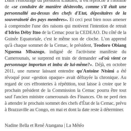
Dans l'entourage du président tchadien, il est reproché à l'homme
de
«se conduire de manière désinvolte, comme s'il était une
personnalité au-dessus des chefs d'Etat, dépositaires de la
souveraineté des pays membres».
Et ceci peut bien nous amener
à comprendre l'une des raisons qui motivent l'intention de retrait
d'Idriss Déby Itno
de la Cemac pour la CEDEAO. Du côté de la
Guinée Equatoriale, c'est le même son de cloche. L'on apprend
qu'à chaque sommet de la Cemac, le président,
Teodoro Obiang
Nguema Mbazogo
, indigné de l'activisme manifeste du
Camerounais, se surprend en train de demander
«d'où vient ce
personnage importun et imbu de lui-même?»
. Déjà, en octobre
2011, une rumeur laissant entendre
qu'Antoine Ntsimi
a été
révoqué pour «gestion opaque» avait défrayée la chronique. Au
regard de ces effronteries à répétition, tout laisse à croire que le
prochain président de la Commission la Cemac pourra être tout
sauf l'ancien ministre camerounais des Finances. On ne perd rien
à attendre le prochain sommet des chefs d'État de la Cemac, prévu
à Brazzaville au Congo, en mai et dont la date reste à déterminer.
Nadine Bella et René Atangana | La Météo