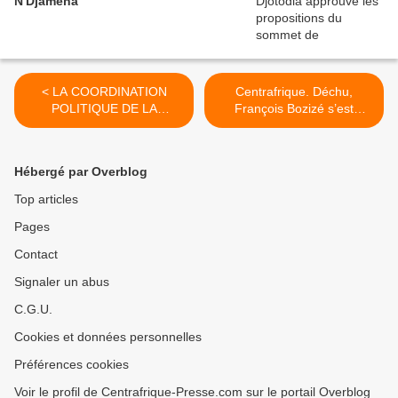
N'Djamena
< LA COORDINATION
Centrafrique. Déchu,
POLITIQUE DE LA
François Bozizé s’est
COALITION SELEKA
réfugié au Cameroun
(Ouest France) >
Hébergé par Overblog
Top articles
Pages
Contact
Signaler un abus
C.G.U.
Cookies et données personnelles
Préférences cookies
Voir le profil de Centrafrique-Presse.com sur le portail Overblog