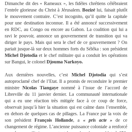
Dimanche dit des « Rameaux », les fidèles chrétiens célébraient
l’entrée glorieuse du Christ à Jérusalem.
Bozizé
lui, faisait plutôt
le mouvement contraire. C’est incognito, qu’il quitte la capitale
pour une destination inconnue. Il a été annoncé successivement
en RDC, au Congo ou encore au Gabon. La coalition qui lui a
ravi le pouvoir, annonce un gouvernement de transition qui va
diriger le pays. Mais qui sera le chef de ce gouvernement ? On
pariait jusque-là sur deux hommes forts du Séléka : son président
Michel Djotodia
et le chef militaire qui a conduit les opérations
sur Bangui, le colonel
Djouma Narkoyo.
Aux dernières nouvelles, c’est
Michel Djotodia
qui s’est
autoproclamé chef de l’Etat. Il a promis de reconduire le premier
ministre
Nicolas Tiangaye
nommé à l’issue de l’accord de
Libreville du 11 janvier dernier. La communauté internationale
qui a eu une réaction très mitigée face à ce coup de force,
observait jusqu’à hier la situation qui est calme dans l’ensemble,
en dehors de quelques cas de pillages. La France par la voix de
son président
François Hollande
, a
« pris acte »
de ce
changement de régime. L’ancienne puissance coloniale a renforcé