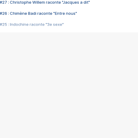
#27 : Christophe Willem raconte "Jacques a dit"
#26 : Chimène Badi raconte "Entre nous"
#25 : Indochine raconte "3e sexe"
#24 : Zaho raconte "C'est chelou"
#23 : Patrick Bruel raconte "Au café des délices"
#22 : Kyo raconte "Le chemin"
#21 : Nolwenn Leroy raconte "Cassé"
#20 : Patrick Hernandez raconte "Born to be alive"
#19 : Lorie raconte "Près de moi"
#18 : Michael Jones raconte "A nos actes manqués" (avec Jean-Jacque
#17 : Khaled raconte "Aïcha"
#16 : Corneille raconte "Parce qu'on vient de loin"
#15 : Indochine raconte "L'aventurier"