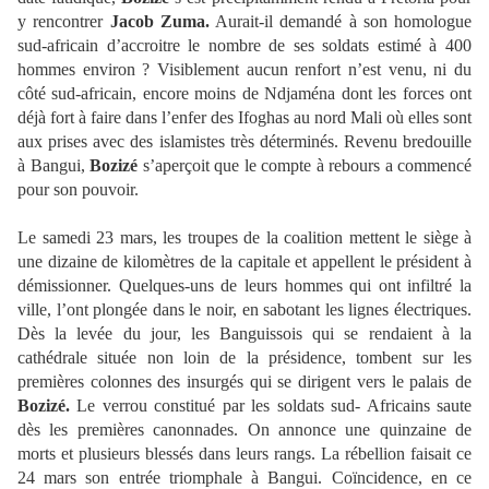
y rencontrer
Jacob Zuma.
Aurait-il demandé à son homologue
sud-africain d’accroitre le nombre de ses soldats estimé à 400
hommes environ ? Visiblement aucun renfort n’est venu, ni du
côté sud-africain, encore moins de Ndjaména dont les forces ont
déjà fort à faire dans l’enfer des Ifoghas au nord Mali où elles sont
aux prises avec des islamistes très déterminés. Revenu bredouille
à Bangui,
Bozizé
s’aperçoit que le compte à rebours a commencé
pour son pouvoir.
Le samedi 23 mars, les troupes de la coalition mettent le siège à
une dizaine de kilomètres de la capitale et appellent le président à
démissionner. Quelques-uns de leurs hommes qui ont infiltré la
ville, l’ont plongée dans le noir, en sabotant les lignes électriques.
Dès la levée du jour, les Banguissois qui se rendaient à la
cathédrale située non loin de la présidence, tombent sur les
premières colonnes des insurgés qui se dirigent vers le palais de
Bozizé.
Le verrou constitué par les soldats sud- Africains saute
dès les premières canonnades. On annonce une quinzaine de
morts et plusieurs blessés dans leurs rangs. La rébellion faisait ce
24 mars son entrée triomphale à Bangui. Coïncidence, en ce