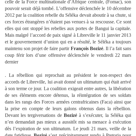
celle de la Force multinationale d’Afrique centrale, (Fomac), son
pouvoir serait déjà tombé. L’offensive déclenchée le 10 décembre
2012 par la coalition rebelle du Séléka devait aboutir à sa chute, si
ces forces étrangères n’étaient pas venues à sa rescousse. Ce sont
elles qui ont stoppé les rebelles aux portes de Bangui la capitale.
Mais malgré l’accord de paix signé à Libreville le 11 janvier 2013
et le gouvernement d’union qui en a résulté, le Séléka a toujours
maintenu son projet de faire partir
François Bozizé
. Il l’a fait sans
coup férir lors d’une offensive déclenchée le vendredi 22 mars
dernier
. La rébellion qui reprochait au président le non-respect des
accords de Libreville, lui avait donné un ultimatum qui était arrivé
à son terme ce jour. La coalition exigeait entre autres, la libération
de ses éléments encore détenus, la réintégration de ses soldats
dans les rangs des Forces armées centrafricaines (Faca) ainsi que
la prise en compte de leurs galons obtenus dans la rébellion.
Devant les tergiversations de
Bozizé
à s’exécuter, la Séléka qui
n’en demandait pas mieux a aussitôt mis sa menace à exécution
dès l’expiration de son ultimatum. Le jeudi 21 mars, veille de la
date fatidique,
Bozizé
s’est précipitamment rendu à Pretoria pour