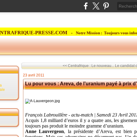
NTRAFRIQUE-PRESSE.COM -
Notre Mission : Toujours vous info
<< Centrafrique : Le nouveau...
Le candidat 
23 avril 2011
Lu pour vous : Areva, de l’uranium payé à prix d
la
rale
François Labrouillère - actu-match | Samedi 23 Avril 20
Acquis 1,8 milliard d’euros il y a quatre ans, les gisement
toujours pas produit le moindre gramme d’uranium.
Anne Lauvergeon
, la présidente d’Areva, est bien p
fonctions. Mais ses adversaires ne désarment pas. Un doss