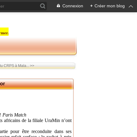
Connexion
+
Créer mon blog
rmer.
du CRPS à Mala... >>
’or
11 Paris Match
s africains de la filiale UraMin n’ont
artie pour être reconduite dans ses
ier refait surface : le rachat à prix