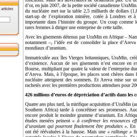
d’or, en juin 2007, de la petite société canadienne UraMin
articles
du nucléaire met sur la table 2,5 milliards de dollars (1,8
start-up de l’exploration minière, cotée à Londres et à 
importante dans l’histoire du groupe. Un coup comme 
rares femmes à diriger une entreprise de cette taille.
Avec les gisements détenus par UraMin en Afrique – Nami
notamment –, l’idée est de consolider la place d’Areva
mondiaux d’uranium.
Immatriculée aux îles Vierges britanniques, UraMin, cré
d’existence. Aucun de ses gisements n’est encore en ex
Bourse, multipliant par quatre la valeur de l’entreprise du
d’Areva. Mais, à l’époque, les places sont chères dans
nucléaire atteignent des sommets. Et Areva mise sur un
rachetés avec les premières productions attendues pour 
426 millions d’euros de dépréciation d’actifs dans les
Quatre ans plus tard, la mirifique acquisition d’UraMin (
Southern Africa) tarde à concrétiser ses promesses. Auc
encore produit le moindre gramme d’uranium. En Afrique
études menées peinent
« à confirmer les ressources eff
d’uranium qui pourront finalement être produites ».
En C
ont été réévaluées à la hausse. Mais une
« rallonge »
fi