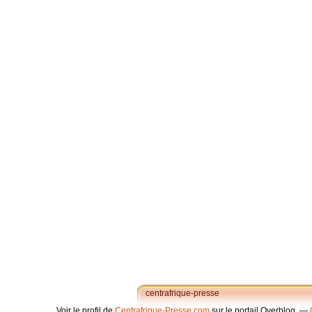
centrafrique-presse
Voir le profil de
Centrafrique-Presse.com
sur le portail Overblog