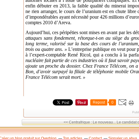
autorités locales à l’issue de pourparlers compliqués. Et
enfin débuter en 2013, la faible qualité du minerai impo
ne rien arranger, le cours de l’uranium est en chute libre
d’impondérables ayant nécessité pour 426 millions d’eur
comptes 2010 d’Areva.
Aujourd’hui, ces péripéties sont mises en avant par les 
attaques sans fondement, rétorque-t-on au siège du gro
long terme, valorisé sur la base des cours de l’uranium,
trois ou quatre ans. »
L’entreprise publique en veut pour 
à l’expert-comptable René Ricol, qui a conclu à la parf
nucléaire fait partie de ces industries où il faut savoir pay
ajoute un proche du dossier. Chez France ­Télécom, on 
Bon, d’avoir surpayé la filiale de téléphonie mobile Or
France Télécom serait mort. »
Repost
0
Publ
<< Centrafrique : Le nouveau...
Le candidat 
Créer un blog gratuit sur Overblog
Top articles
Contact
Signaler un abus