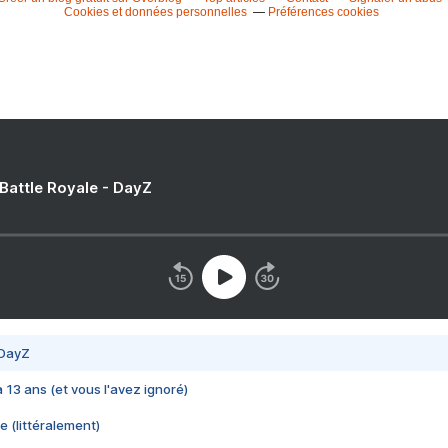
Cookies et données personnelles
Préférences cookies
 Battle Royale - DayZ
 DayZ
 a 13 ans (et vous l'avez ignoré)
e (littéralement)