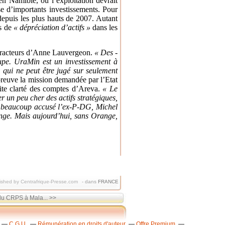
 en Namibie, où l’exploitation devrait
se d’importants investissements. Pour
 depuis les plus hauts de 2007. Autant
os de
« dépréciation d’actifs »
dans les
détracteurs d’Anne Lauvergeon.
« Des ­
upe. UraMin est un investissement à
 qui ne peut être jugé sur seulement
preuve la mission demandée par l’Etat
aite clarté des comptes d’Areva.
« Le
er un peu cher des actifs stratégiques,
a beaucoup accusé l’ex-P-DG, Michel
ange. Mais aujourd’hui, sans Orange,
ished by Centrafrique-Presse.com
-
dans
FRANCE
du CRPS à Mala... >>
C.G.U.
Rémunération en droits d'auteur
Offre Premium