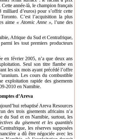
. Cette année-là, le champion français
 milliard d’euros) pour s’offrir cette
Toronto. C’est l’acquisition la plus
les aime
« Atomic Anne »
, l’une des
bie, Afrique du Sud et Centrafrique,
 parmi les tout premiers producteurs
ée en février 2005, n’a que deux ans
ploitation. Seul son titre flambe en
rant les six mois ayant précédé l’offre
 l’uranium. Les cours du combustible
e exploitation rapide des gisements
2009-2010 en Namibie.
 comptes d’Areva
aujourd’hui rebaptisé Areva Resources
un des trois gisements africains n’a
 du Sud et en Namibie, surtout, les
ectives du gisement et les quantités
entrafrique, les réserves supposées
nancière a dû être négociée avec les