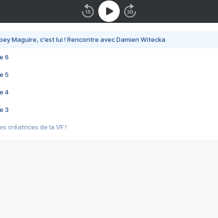
bey Maguire, c'est lui ! Rencontre avec Damien Witecka
e 6
e 5
e 4
e 3
s créatrices de la VF !
e 2
e 1
e Mektoub My Love arrive enfin ! Rencontre avec Shaïn Boumedine et Sal
i : après Toni en famille
elle réalise le bouleversant Dites lui que je l'aime