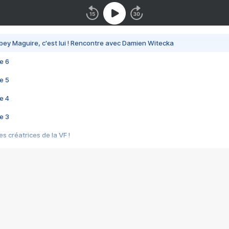
bey Maguire, c'est lui ! Rencontre avec Damien Witecka
e 6
e 5
e 4
e 3
s créatrices de la VF !
e 2
e 1
e Mektoub My Love arrive enfin ! Rencontre avec Shaïn Boumedine et Sal
i : après Toni en famille
elle réalise le bouleversant Dites lui que je l'aime