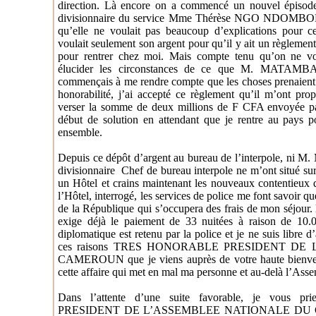
direction. Là encore on a commencé un nouvel épisod
divisionnaire du service Mme Thérèse NGO NDOMBOL q
qu’elle ne voulait pas beaucoup d’explications po
voulait seulement son argent pour qu’il y ait un règlement 
pour rentrer chez moi. Mais compte tenu qu’on ne vo
élucider les circonstances de ce que M. MATAMBA 
commençais à me rendre compte que les choses prenaient
honorabilité, j’ai accepté ce règlement qu’il m’ont prop
verser la somme de deux millions de F CFA envoyée pa
début de solution en attendant que je rentre au pays p
ensemble.
Depuis ce dépôt d’argent au bureau de l’interpole, n
divisionnaire
Chef de bureau interpole ne m’ont situé sur
un Hôtel et crains maintenant les nouveaux contentieux q
l’Hôtel, interrogé, les services de police me font savoir qu
de la République qui s’occupera des frais de mon séjour. 
exige déjà le paiement de 33 nuitées à raison de 10
diplomatique est retenu par la police et je ne suis libre
ces raisons TRES HONORABLE PRESIDENT DE
CAMEROUN que je viens auprès de votre haute bienveilla
cette affaire qui met en mal ma personne et au-delà l’Ass
Dans l’attente d’une suite favorable, je vous
PRESIDENT DE L’ASSEMBLEE NATIONALE D