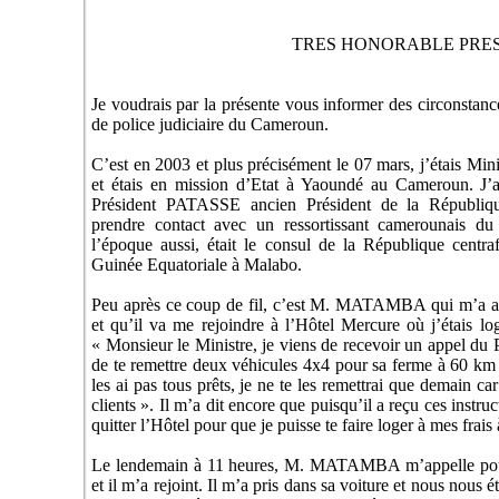
TRES HONORABLE PRES
Je voudrais par la présente vous informer des circonstanc
de police judiciaire du Cameroun.
C’est en 2003 et plus précisément le 07 mars, j’étais Min
et étais en mission d’Etat à Yaoundé au Cameroun. J’a
Président PATASSE ancien Président de la Républiqu
prendre contact avec un ressortissant camerounai
l’époque aussi, était le consul de la République centr
Guinée Equatoriale à Malabo.
Peu après ce coup de fil, c’est M. MATAMBA qui m’a ap
et qu’il va me rejoindre à l’Hôtel Mercure où j’étais log
« Monsieur le Ministre, je viens de recevoir un appel 
de te remettre deux véhicules 4x4 pour sa ferme à 60 km 
les ai pas tous prêts, je ne te les remettrai que demain ca
clients ». Il m’a dit encore que puisqu’il a reçu ces inst
quitter l’Hôtel pour que je puisse te faire loger à mes frais 
Le lendemain à 11 heures, M. MATAMBA m’appelle pour a
et il m’a rejoint. Il m’a pris dans sa voiture et nous nous