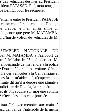
s des véhicules destinés au Président
ésident PATASSE. Et à mon tour, j’ai
de Bangui pour les récupérer.
e l’entente entre le Président PATASSE
 censé connaître le contenu. Donc je
e preuve, je n’ai jamais signé un
s de l’agence que gère M. MATAMBA.
urd’hui de voleur de véhicules de M.
SSEMBLEE NATIONALE DU
é par M. MATAMBA à l’aéroport de
ire à Malabo le 25 août dernier. M.
t demandé de me rendre à la police
de Douala à bord de sa voiture. C’était
ivré des véhicules à la Centrafrique et
es là tu m’aideras à récupérer mon
nsuite dit qu’il a déposé une plainte à
judiciaire de Douala, la première nuit
à et ils ont soutiré sur moi une somme
 effectuées dans cette journée.
té transféré avec menottes aux mains à
eau central de l’interpole de la même