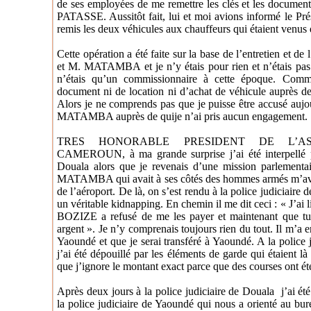
de ses employées de me remettre les clés et les document
PATASSE. Aussitôt fait, lui et moi avions informé le Pr
remis les deux véhicules aux chauffeurs qui étaient venus 
Cette opération a été faite sur la base de l’entretien et d
et M. MATAMBA et je n’y étais pour rien et n’étais pas
n’étais qu’un commissionnaire à cette époque. Comm
document ni de location ni d’achat de véhicule auprè
Alors je ne comprends pas que je puisse être accusé aujo
MATAMBA auprès de quije n’ai pris aucun engagement.
TRES HONORABLE PRESIDENT DE L’A
CAMEROUN, à ma grande surprise j’ai été interpell
Douala alors que je revenais d’une mission parlementa
MATAMBA qui avait à ses côtés des hommes armés m’avai
de l’aéroport. De là, on s’est rendu à la police judiciaire 
un véritable kidnapping. En chemin il me dit ceci : « J’ai l
BOZIZE a refusé de me les payer et maintenant que tu 
argent ». Je n’y comprenais toujours rien du tout. Il m’a e
Yaoundé et que je serai transféré à Yaoundé. A la police 
j’ai été dépouillé par les éléments de garde qui étaient l
que j’ignore le montant exact parce que des courses ont été
Après deux jours à la police judiciaire de Douala
j’ai é
la police judiciaire de Yaoundé qui nous a orienté au bur