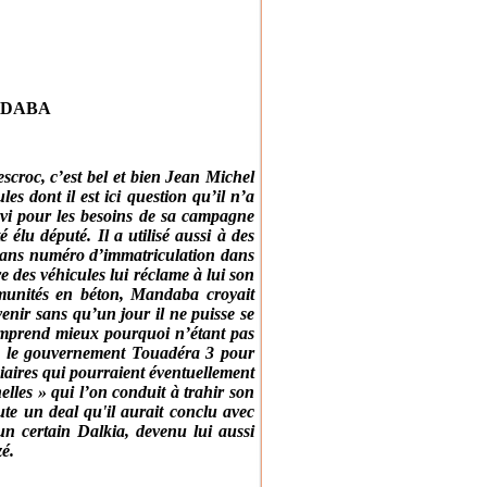
ANDABA
roc, c’est bel et bien Jean Michel
s dont il est ici question qu’il n’a
ervi pour les besoins de sa campagne
 élu député. Il a utilisé aussi à des
t sans numéro d’immatriculation dans
e des véhicules lui réclame à lui son
munités en béton, Mandaba croyait
 venir sans qu’un jour il ne puisse se
omprend mieux pourquoi n’étant pas
dans le gouvernement Touadéra 3 pour
iciaires qui pourraient éventuellement
nelles » qui l’on conduit à trahir son
ute un deal qu'il aurait conclu avec
un certain Dalkia, devenu lui aussi
é.