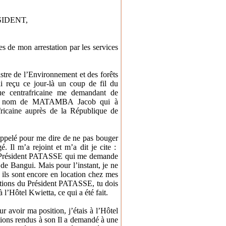
IDENT,
es de mon arrestation par les services
istre de l’Environnement et des forêts
i reçu ce jour-là un coup de fil du
e centrafricaine me demandant de
s du nom de MATAMBA Jacob qui à
africaine auprès de la République de
pelé pour me dire de ne pas bouger
é. Il m’a rejoint et m’a dit je cite :
du Président PATASSE qui me demande
de Bangui. Mais pour l’instant, je ne
r ils sont encore en location chez mes
ructions du Président PATASSE, tu dois
à l’Hôtel Kwietta, ce qui a été fait.
voir ma position, j’étais à l’Hôtel
 étions rendus à son Il a demandé à une