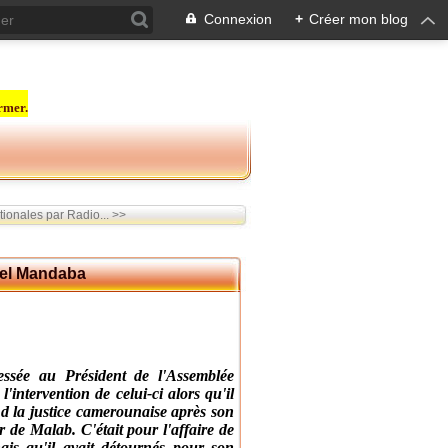
Connexion
+
Créer mon blog
rmer.
ionales par Radio... >>
hel Mandaba
ssée au Président de l'Assemblée
intervention de celui-ci alors qu'il
 d la justice camerounaise après son
 de Malab. C'était pour l'affaire de
ais qu'il avait détournés pour son