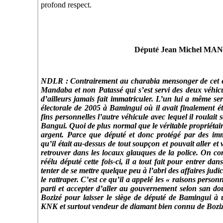
profond respect.
Député Jean Michel M
NDLR : Contrairement au charabia mensonger de cet esc
Mandaba et non Patassé qui s’est servi des deux véhicule
d’ailleurs jamais fait immatriculer. L’un lui a même s
électorale de 2005 à Bamingui où il avait finalement été
fins personnelles l’autre véhicule avec lequel il roulai
Bangui. Quoi de plus normal que le véritable propriétair
argent. Parce que député et donc protégé par des im
qu’il était au-dessus de tout soupçon et pouvait aller et
retrouver dans les locaux glauques de la police. On c
réélu député cette fois-ci, il a tout fait pour entrer 
tenter de se mettre quelque peu à l’abri des affaires jud
le rattraper. C’est ce qu’il a appelé les « raisons person
parti et accepter d’aller au gouvernement selon san do
Bozizé pour laisser le siège de député de Bamingui à 
KNK et surtout vendeur de diamant bien connu de Boziz