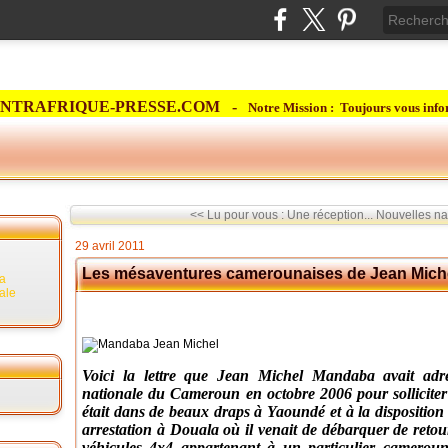
NTRAFRIQUE-PRESSE.COM -
Notre Mission : Toujours vous info
<< Lu pour vous : Une réception...
Nouvelles nat
29 avril 2011
Les mésaventures camerounaises de Jean Mic
la
rale
Voici la lettre que Jean Michel Mandaba avait adre
nationale du Cameroun en octobre 2006 pour solliciter l'
était dans de beaux draps à Yaoundé et à la disposition
arrestation à Douala où il venait de débarquer de retour
véhicules 4x4 appartenant à un particulier cameroun