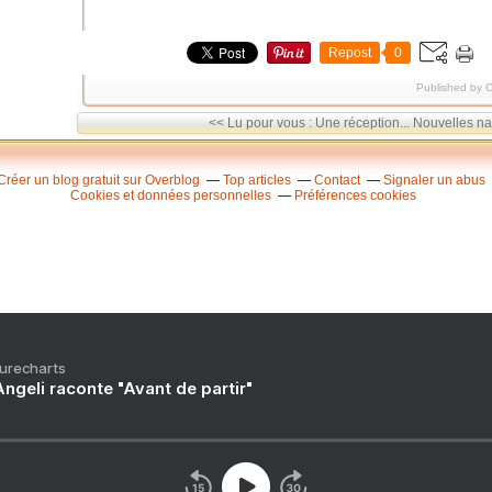
Repost
0
Published by C
<< Lu pour vous : Une réception...
Nouvelles nat
Créer un blog gratuit sur Overblog
Top articles
Contact
Signaler un abus
Cookies et données personnelles
Préférences cookies
Purecharts
ngeli raconte "Avant de partir"