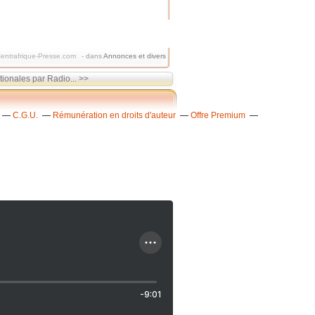
entrafrique-Presse.com
-
dans
Annonces et divers
ionales par Radio... >>
C.G.U.
Rémunération en droits d'auteur
Offre Premium
-9:01