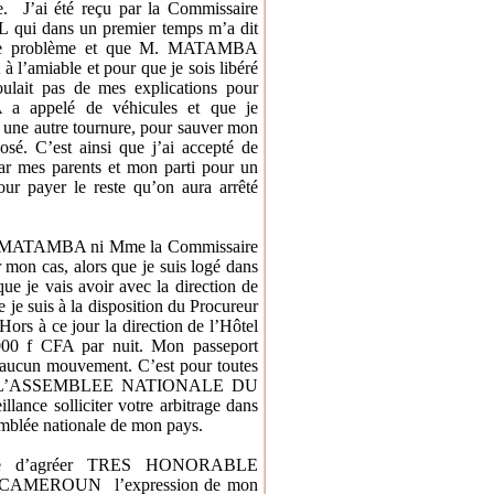
e.
J’ai été reçu par la Commissaire
ui dans un premier temps m’a dit
ur ce problème et que M. MATAMBA
à l’amiable et pour que je sois libéré
ulait pas de mes explications pour
a appelé de véhicules et que je
 une autre tournure, pour sauver mon
osé. C’est ainsi que j’ai accepté de
r mes parents et mon parti pour un
our payer le reste qu’on aura arrêté
i M. MATAMBA ni Mme la Commissaire
 mon cas, alors que je suis logé dans
ue je vais avoir avec la direction de
e je suis à la disposition du Procureur
Hors à ce jour la direction de l’Hôtel
.000 f CFA par nuit. Mon passeport
 d’aucun mouvement. C’est pour toutes
 L’ASSEMBLEE NATIONALE DU
nce solliciter votre arbitrage dans
emblée nationale de mon pays.
 prie d’agréer TRES HONORABLE
U CAMEROUN
l’expression de mon