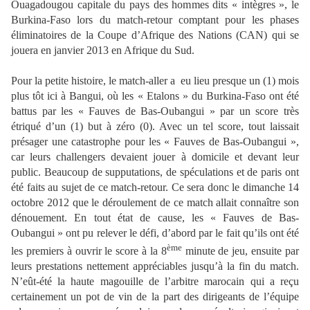
Ouagadougou capitale du pays des hommes dits « intègres », le
Burkina-Faso lors du match-retour comptant pour les phases
éliminatoires de la Coupe d’Afrique des Nations (CAN) qui se
jouera en janvier 2013 en Afrique du Sud.
Pour la petite histoire, le match-aller a eu lieu presque un (1) mois
plus tôt ici à Bangui, où les « Etalons » du Burkina-Faso ont été
battus par les « Fauves de Bas-Oubangui » par un score très
étriqué d’un (1) but à zéro (0). Avec un tel score, tout laissait
présager une catastrophe pour les « Fauves de Bas-Oubangui »,
car leurs challengers devaient jouer à domicile et devant leur
public. Beaucoup de supputations, de spéculations et de paris ont
été faits au sujet de ce match-retour. Ce sera donc le dimanche 14
octobre 2012 que le déroulement de ce match allait connaître son
dénouement. En tout état de cause, les « Fauves de Bas-
Oubangui » ont pu relever le défi, d’abord par le fait qu’ils ont été
ème
les premiers à ouvrir le score à la 8
minute de jeu, ensuite par
leurs prestations nettement appréciables jusqu’à la fin du match.
N’eût-été la haute magouille de l’arbitre marocain qui a reçu
certainement un pot de vin de la part des dirigeants de l’équipe