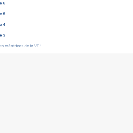
e 6
e 5
e 4
e 3
s créatrices de la VF !
e 2
e 1
e Mektoub My Love arrive enfin ! Rencontre avec Shaïn Boumedine et Sal
i : après Toni en famille
elle réalise le bouleversant Dites lui que je l'aime
ais ! Rencontre autour de Vie privée de Rebecca Zlotowski
 de Marguerite, Grave... Rencontre avec Ella Rumpf
 Les Rêveurs, un film intime sur la santé mentale