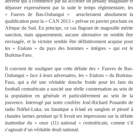
adverse qui a commencé par lui accorder un pénalty imaginaire et
dépasser expressément par la suite le temps réglementaire, les
« Fauves de Bas-Oubangui » arracheraient absolument la
qualification pour la « CAN 2013 » prévue en janvier prochain en
Afrique du Sud. En principe, ce cas flagrant de magouille mérite
sanction, mais apparemment, aucune alternative ne semble être
envisagée, et la victoire semble être définitivement acquise pour
les « Etalons » du pays des hommes « intègres » qui est le
Burkina-Faso.
Il convient de souligner que cette défaite des « Fauves de Bas-
Oubangui » face à leurs adversaires, les « Etalons » du Burkina-
Faso, qui a été une véritable douche froide pour les fans du
football centrafricain a suscité une réelle consternation au sein de
la population en générale et particulièrement au sein de la
jouvence. Interrogé par notre confrère José-Richard Pouambi de
radio Ndéké-Luka, un fanatique a éclaté en sanglots et pleuré à
chaudes larmes pendant qu’il livrait ses impressions sur la défaite
inattendue du « onze (11) national » centrafricain, comme s’il
s’agissait d’un véritable deuil national.