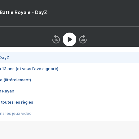
 Battle Royale - DayZ
 DayZ
 a 13 ans (et vous l'avez ignoré)
e (littéralement)
im Rayan
 toutes les règles
s les jeux vidéo
us choquant de Rockstar ? - Le scandale BULLY
e plus moche de Steam