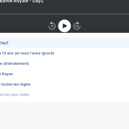
 Battle Royale - DayZ
 DayZ
 a 13 ans (et vous l'avez ignoré)
e (littéralement)
im Rayan
 toutes les règles
s les jeux vidéo
us choquant de Rockstar ? - Le scandale BULLY
e plus moche de Steam
du RÊVE tourne au CAUCHEMAR