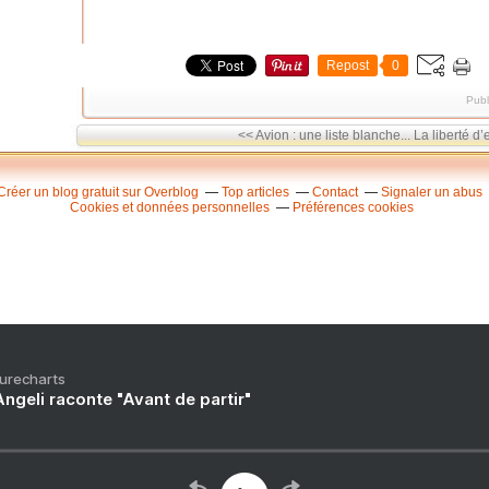
Repost
0
Publ
<< Avion : une liste blanche...
La liberté d’
Créer un blog gratuit sur Overblog
Top articles
Contact
Signaler un abus
Cookies et données personnelles
Préférences cookies
Purecharts
ngeli raconte "Avant de partir"