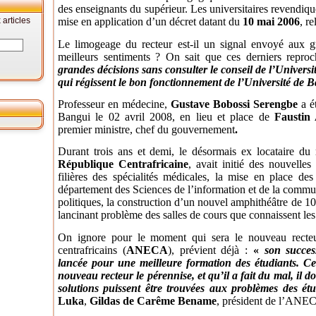
des enseignants du supérieur. Les universitaires revendiq
articles
mise en application d’un décret datant du
10 mai 2006
, re
Le limogeage du recteur est-il un signal envoyé aux gr
meilleurs sentiments ? On sait que ces derniers repro
grandes décisions sans consulter le conseil de l’Universi
qui régissent le bon fonctionnement de l’Université de 
Professeur en médecine,
Gustave Bobossi Serengbe
a ét
Bangui le 02 avril 2008, en lieu et place de
Faustin
premier ministre, chef du gouvernement
.
Durant trois ans et demi, le désormais ex locataire du r
République Centrafricaine
, avait initié des nouvelles
filières des spécialités médicales, la mise en place d
département des Sciences de l’information et de la commu
politiques, la construction d’un nouvel amphithéâtre de 1
lancinant problème des salles de cours que connaissent les 
On ignore pour le moment qui sera le nouveau recteur
centrafricains (
ANECA
), prévient déjà :
«
son succes
lancée pour une meilleure formation des étudiants.
Ce
nouveau recteur le pérennise, et qu’il a fait du mal, il d
solutions puissent être trouvées aux problèmes des étu
Luka
,
Gildas de Carême Bename
, président de l’ANE