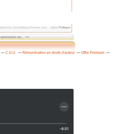
ished by Centrafrique-Presse.com
-
dans
Politique
expression en... >>
C.G.U.
Rémunération en droits d'auteur
Offre Premium
-9:01