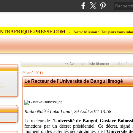
NTRAFRIQUE-PRESSE.COM -
Notre Mission : Toujours vous info
<< Avion : une liste blanche...
La liberté d’
29 août 2011
Le Recteur de l’Université de Bangui limogé
la
rale
Radio Ndéké Luka Lundi, 29 Août 2011 13:58
Le recteur de l’
Université de Bangui
,
Gustave Boboss
fonctions par un décret présidentiel. Ce décret, signé
moment ou les activités pédagogiques de l’
Université d