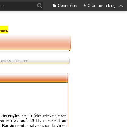
Connexion
+
Créer mon blog
rmer.
expression en... >>
i Serengbe
vient d’être relevé de ses
 samedi 27 août 2011, intervient au
e Bangui
sont paralysées par la grève