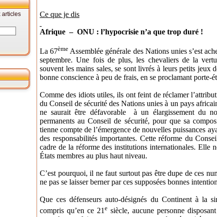
Ce que je dis
articles
Afrique – ONU : l’hypocrisie n’a que trop duré !
ème
La 67
Assemblée générale des Nations unies s’est ach
septembre. Une fois de plus, les chevaliers de la ver
souvent les mains sales, se sont livrés à leurs petits jeu
bonne conscience à peu de frais, en se proclamant porte-é
Comme des idiots utiles, ils ont feint de réclamer l’attr
du Conseil de sécurité des Nations unies à un pays africa
ne saurait être défavorable
à un élargissement du no
permanents au Conseil de sécurité, pour que sa composit
tienne compte de l’émergence de nouvelles puissances ayan
des responsabilités importantes. Cette
réforme du Conseil
cadre de la réforme des institutions internationales. Elle
États membres au plus haut niveau.
C’est pourquoi, il ne faut surtout pas être dupe de ces num
ne pas se laisser berner par ces supposées bonnes intentio
Que ces défenseurs auto-désignés du Continent à la sinc
e
compris qu’en ce 21
siècle, aucune personne disposant 