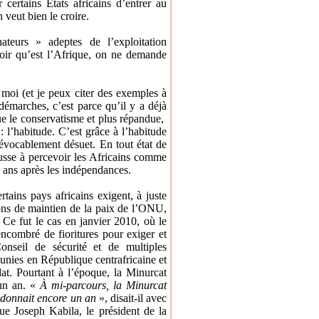
 certains États africains d’entrer au
veut bien le croire.
teurs » adeptes de l’exploitation
voir qu’est l’Afrique, on ne demande
oi (et je peux citer des exemples à
 démarches, c’est parce qu’il y a déjà
ue le conservatisme et plus répandue,
 l’habitude. C’est grâce à l’habitude
révocablement désuet. En tout état de
pousse à percevoir les Africains comme
e ans après les indépendances.
tains pays africains exigent, à juste
sions de maintien de la paix de l’ONU,
. Ce fut le cas en janvier 2010, où le
 encombré de fioritures pour exiger et
onseil de sécurité et de multiples
 unies en République centrafricaine et
at. Pourtant à l’époque, la Minurcat
 un an. «
À mi-parcours, la Minurcat
i donnait encore un an
», disait-il avec
e Joseph Kabila, le président de la