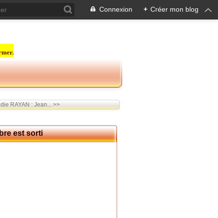
Connexion
+
Créer mon blog
rmer.
ndie RAYAN : Jean... >>
re est sorti