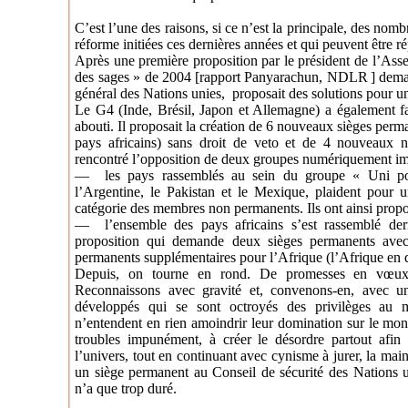
C’est l’une des raisons, si ce n’est la principale, des nom
réforme initiées ces dernières années et qui peuvent être rép
Après une première proposition par le président de l’Ass
des sages » de 2004
[
rapport Panyarachun, NDLR
]
dema
général des Nations unies,
proposait des solutions pour u
Le G4 (Inde, Brésil, Japon et Allemagne) a également fa
abouti. Il proposait la création de 6 nouveaux sièges per
pays africains) sans droit de veto et de 4 nouveaux n
rencontré l’opposition de deux groupes numériquement im
— les pays rassemblés au sein du groupe « Uni pour 
l’Argentine, le Pakistan et le Mexique, plaident pour 
catégorie des membres non permanents. Ils ont ainsi pro
— l’ensemble des pays africains s’est rassemblé der
proposition qui demande deux sièges permanents avec
permanents supplémentaires pour l’Afrique (l’Afrique en d
Depuis, on tourne en rond. De promesses en vœux 
Reconnaissons avec gravité et, convenons-en, avec une
développés qui se sont octroyés des privilèges au
n’entendent en rien amoindrir leur domination sur le mon
troubles impunément, à créer le désordre partout afin 
l’univers, tout en continuant avec cynisme à jurer, la main
un siège permanent au Conseil de sécurité des Nations 
n’a que trop duré.