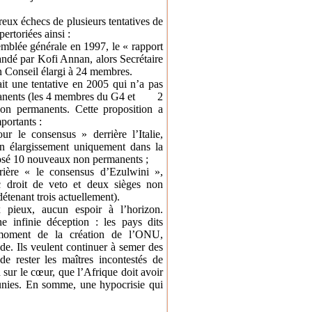
breux échecs de plusieurs tentatives de
ertoriées ainsi :
emblée générale en 1997, le « rapport
ndé par Kofi Annan, alors Secrétaire
n Conseil élargi à 24 membres.
it une tentative en 2005 qui n’a pas
manents (les 4 membres du G4 et
2
on permanents. Cette proposition a
portants :
le consensus » derrière l’Italie,
un élargissement uniquement dans la
posé 10 nouveaux non permanents ;
rière « le consensus d’Ezulwini »,
 droit de veto et deux sièges non
étenant trois actuellement).
pieux, aucun espoir à l’horizon.
 infinie déception : les pays dits
 moment de la création de l’ONU,
de. Ils veulent continuer à semer des
de rester les maîtres incontestés de
 sur le cœur, que l’Afrique doit avoir
unies. En somme, une hypocrisie qui