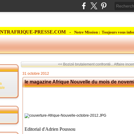
NTRAFRIQUE-PRESSE.COM -
Notre Mission : Toujours vous info
<< Bozizé brutalement confronté...
Affaire ince
31 octobre 2012
le magazine Afrique Nouvelle du mois de novemb
la
rale
Editorial d'Adrien Poussou