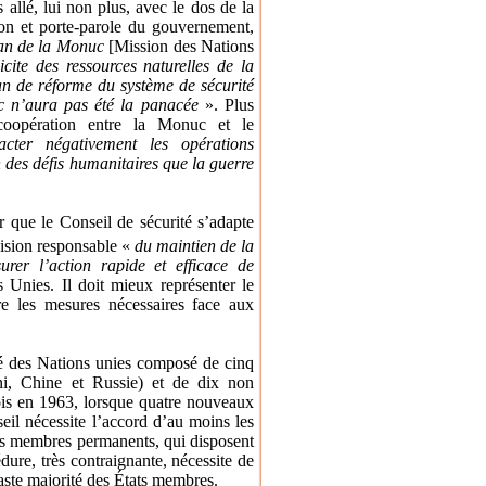
llé, lui non plus, avec le dos de la
ion et porte-parole du gouvernement,
lan de la Monuc
[
Mission des Nations
licite des ressources naturelles de la
an de réforme du système de sécurité
c n’aura pas été la panacée
». Plus
coopération entre la Monuc et le
acter négativement les opérations
 des défis humanitaires que la guerre
er que
le Conseil de sécurité s’adapte
cision responsable «
du maintien de la
surer l’action rapide et efficace de
Unies. Il doit mieux représenter le
e les mesures nécessaires face aux
té des Nations unies composé de cinq
i, Chine et Russie) et de dix non
ois en 1963, lorsque quatre nouveaux
il nécessite l’accord d’au moins les
es membres permanents, qui disposent
édure, très contraignante, nécessite de
vaste majorité des États membres.