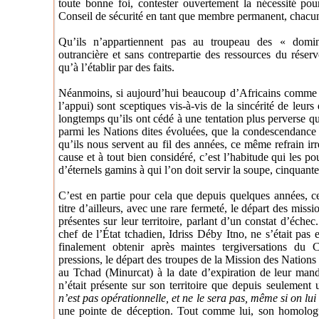
toute bonne foi, contester ouvertement la nécessité pour
Conseil de sécurité en tant que membre permanent, chacun 
Qu’ils n’appartiennent pas au troupeau des « domina
outrancière et sans contrepartie des ressources du réser
qu’à l’établir par des faits.
Néanmoins, si aujourd’hui beaucoup d’Africains comme m
l’appui) sont sceptiques vis-à-vis de la sincérité de leurs
longtemps qu’ils ont cédé à une tentation plus perverse q
parmi les Nations dites évoluées, que la condescendance :
qu’ils nous servent au fil des années, ce même refrain ir
cause et à tout bien considéré, c’est l’habitude qui les 
d’éternels gamins à qui l’on doit servir la soupe, cinquant
C’est en partie pour cela que depuis quelques années, cer
titre d’ailleurs, avec une rare fermeté, le départ des mis
présentes sur leur territoire, parlant d’un constat d’échec
chef de l’État tchadien, Idriss Déby Itno, ne s’était pas
finalement obtenir après maintes tergiversations du C
pressions, le départ des troupes de la Mission des Nations
au Tchad (Minurcat) à la date d’expiration de leur mand
n’était présente sur son territoire que depuis seulement
n’est pas opérationnelle, et ne le sera pas, même si on lu
une pointe de déception. Tout comme lui, son homologu