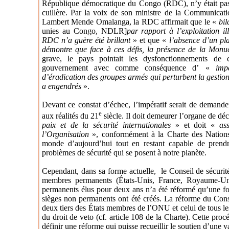
République démocratique du Congo (RDC), n’y était pas a
cuillère. Par la voix de son ministre de la Communicat
Lambert Mende Omalanga, la RDC affirmait que le «
bi
unies au Congo, NDLR
]
par rapport à l’exploitation il
RDC n’a guère été brillant
» et que «
l’absence d’un pl
démontre que face à ces défis, la présence de la Monu
grave, le pays pointait les dysfonctionnements de 
gouvernement avec comme conséquence d’ «
imp
d’éradication des groupes armés qui perturbent la gestion
a engendrés
».
Devant ce constat d’échec, l’impératif serait de demand
e
aux réalités du 21
siècle. Il doit demeurer l’organe de dé
paix et de la sécurité internationales
» et doit «
as
l’Organisation
», conformément à la Charte des Nations 
monde d’aujourd’hui tout en restant capable de prendr
problèmes de sécurité qui se posent à notre planète.
Cependant, dans sa forme actuelle, le Conseil de sécuri
membres permanents (États-Unis, France, Royaume-Un
permanents élus pour deux ans n’a été réformé qu’une f
sièges non permanents ont été créés. La réforme du Conse
deux tiers des États membres de l’ONU et celui de tous l
du droit de veto (cf. article 108 de la Charte). Cette proc
définir une réforme qui puisse recueillir le soutien d’une 