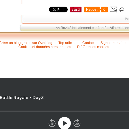
Repost
0
Pu
<< Bozizé brutalement confronté...
Affaire ince
Créer un blog gratuit sur Overblog
Top articles
Contact
Signaler un abus
Cookies et données personnelles
Préférences cookies
 Battle Royale - DayZ