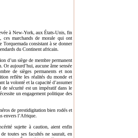
evée à New-York, aux États-Unis, fin
tu, ces marchands de morale qui ont
x de Torquemada consistant à se donner
tendards du Continent africain.
ibution d’un siège de membre permanent
in. Or aujourd’hui, aucune âme sensée
mbre de sièges permanents et non
ion reflète les réalités du monde et
t la volonté et la capacité d’assumer
 de sécurité est un impératif dans le
 nécessite un engagement politique des
éros de prestidigitation bien rodés et
ns envers l’Afrique.
érité sujette à caution, aient enfin
de toutes ses facultés ne saurait, en