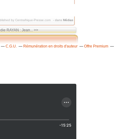
blished by Centrafrique-Presse.com
-
dans
Médias
ndie RAYAN : Jean... >>
C.G.U.
Rémunération en droits d'auteur
Offre Premium
-15:25