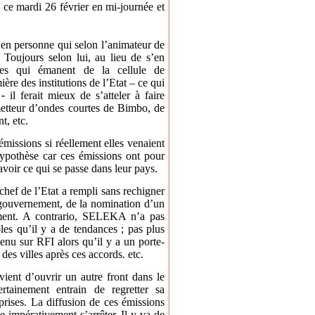
e ce mardi 26 février en mi-journée et
 en personne qui selon l’animateur de
 Toujours selon lui, au lieu de s’en
ées qui émanent de la cellule de
re des institutions de l’Etat – ce qui
 -
il ferait mieux de s’atteler à faire
metteur d’ondes courtes de Bimbo, de
t, etc.
émissions si réellement elles venaient
 hypothèse car ces émissions ont pour
avoir ce qui se passe dans leur pays.
 chef de l’Etat a rempli sans rechigner
u gouvernement, de la nomination d’un
ment. A contrario, SELEKA n’a pas
les qu’il y a de tendances ; pas plus
venu sur RFI alors qu’il y a un porte-
es villes après ces accords. etc.
ient d’ouvrir un autre front dans le
rtainement entrain de regretter sa
prises. La diffusion de ces émissions
e impérativement s’arrêter. Il y va de