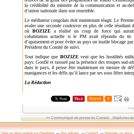
la crédibilité du ministre de la communication et au-d
d’union nationale dans son ensemble.
Le médiateur congolais doit maintenant réagir. Le Premie
avaler une seconde couleuvre en plus de celle résultant
où
BOZIZE
a réalisé un coup de force qui aurait
cohabitation actuelle si le PM avait répondu du tic
d’apaisement et pour éviter au pays un inutile blocage par br
Président du Comité de suivi.
Tout indique que
BOZIZE
veut que les hostilités milit
pays. Gonflé et rassuré par la présence des troupes sud-afr
dans le pays, il pense être maintenant en mesure de dé
manigances et les défis qu’il lance par ses sous fifres inte
La Rédaction
Repost
0
Publ
<< Communiqué de presse du Conseil...
Dépêches du 
Créer un blog gratuit sur Overblog
Top articles
Contact
Signaler un abus