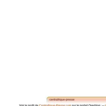
centrafrique-presse
Voir le profil de
Centrafrique-Presse.com
sur le portail Overblog