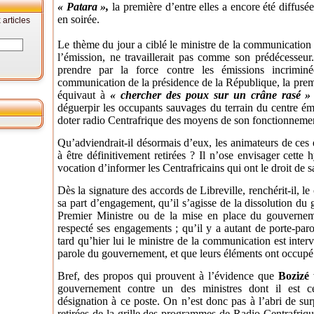
« Patara »,
la première d’entre elles a encore été diffusé
en soirée.
articles
Le thème du jour a ciblé le ministre de la communication
l’émission, ne travaillerait pas comme son prédécesseur.
prendre par la force contre les émissions incrimin
communication de la présidence de la République, la premiè
équivaut à
« chercher des poux sur un crâne rasé »
déguerpir les occupants sauvages du terrain du centre é
doter radio Centrafrique des moyens de son fonctionnemen
Qu’adviendrait-il désormais d’eux, les animateurs de ces 
à être définitivement retirées ? Il n’ose envisager cette
vocation d’informer les Centrafricains qui ont le droit de s
Dès la signature des accords de Libreville, renchérit-il, le
sa part d’engagement, qu’il s’agisse de la dissolution d
Premier Ministre ou de la mise en place du gouverne
respecté ses engagements ; qu’il y a autant de porte-paro
tard qu’hier lui le ministre de la communication est inter
parole du gouvernement, et que leurs éléments ont occupé d
Bref, des propos qui prouvent à l’évidence que
Bozizé
v
gouvernement contre un des ministres dont il est ce
désignation à ce poste. On n’est donc pas à l’abri de sur
retirées de la grille des programmes de Radio Centrafriqu