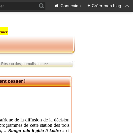
Connexion
+
Créer mon blog
rmer.
Réseau des journalistes... >>
ent cesser !
afrique de la diffusion de la décision
 programmes de cette station des trois
»,
« Bango ndo ti gbia ti kodro »
et