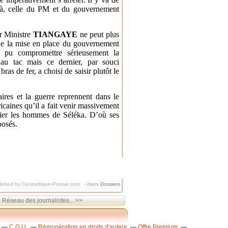
elà, celle du PM et du gouvernement
r Ministre
TIANGAYE
ne peut plus
 de la mise en place du gouvernement
 pu compromettre sérieusement la
 au tac mais ce dernier, par souci
as de fer, a choisi de saisir plutôt le
aires et la guerre reprennent dans le
icaines qu’il a fait venir massivement
fier les hommes de Séléka. D’où ses
rposés.
ished by Centrafrique-Presse.com
-
dans
Dossiers
Réseau des journalistes... >>
C.G.U.
Rémunération en droits d'auteur
Offre Premium