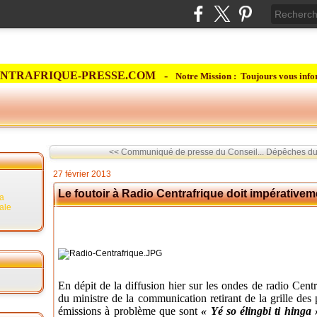
NTRAFRIQUE-PRESSE.COM -
Notre Mission : Toujours vous info
<< Communiqué de presse du Conseil...
Dépêches du 
27 février 2013
Le foutoir à Radio Centrafrique doit impérativem
la
rale
En dépit de la diffusion hier sur les ondes de radio Centr
du ministre de la communication retirant de la grille des
émissions à problème que sont
« Yé so élingbi ti hinga 