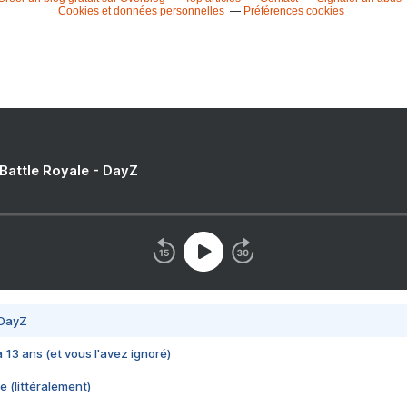
Cookies et données personnelles
Préférences cookies
 Battle Royale - DayZ
 DayZ
 a 13 ans (et vous l'avez ignoré)
e (littéralement)